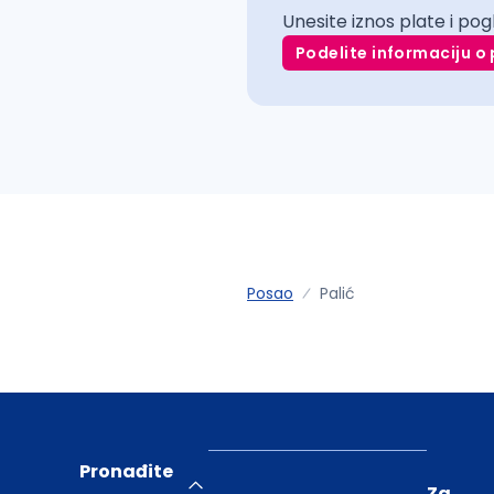
Unesite iznos plate i pog
Podelite informaciju o 
Posao
Palić
Pronađite
Za