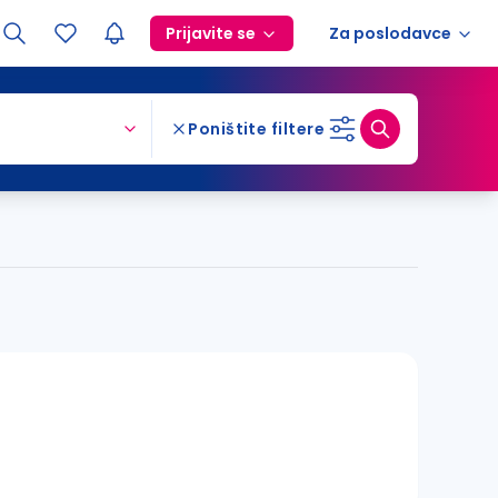
Prijavite se
Za poslodavce
Poništite filtere