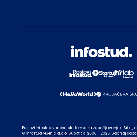
Poslovi Infostud vodeća platforma za zapošljavanje u Srbiji, de
©
Infostud rešenja d.o.o. Subotica
, 2000 -
2026
. Sadržaj sajta