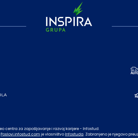
o centra za zapošljavanje i razvoj karijere - Infostud.
Poslovi.infostud.com
je vlasništvo
Infostuda
. Zabranjeno je njegovo preu