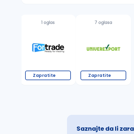
Sačuvajte pretragu
1 oglas
7 oglasa
Takođe možete da:
proverite pravopisne greške (koristite č, ć,
povećajte radijus za odabrani grad
promenite odabrane filtere pretrage
Zapratite
Zapratite
Saznajte da li zara