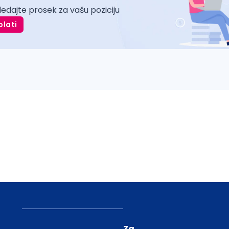
ledajte prosek za vašu poziciju
plati
Za