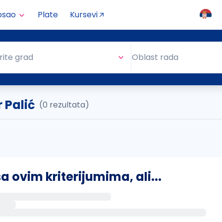
osao
Plate
Kursevi
Oblast rada
rite grad
Oblast rada
 Palić
(0 rezultata)
ovim kriterijumima, ali...
s putem email-a kada se pojave novi poslovi.