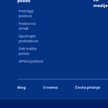
posao
medije
Pretraga
poslova
Poslovi na
email
Upoznajte
poslodavce
Dok tražite
posao
Arhiva poslova
Blog
O nama
Česta pitanja