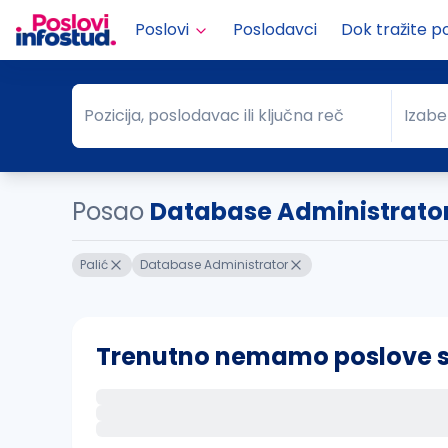
Poslovi
Poslodavci
Dok tražite p
Pozicija, poslodavac ili ključna reč
Izabe
Pozicija, poslodavac ili ključna reč
Grad
Posao
Database Administrator
Palić
Database Administrator
Trenutno nemamo poslove sa 
Ako sačuvate ovu pretragu, obavestićemo va