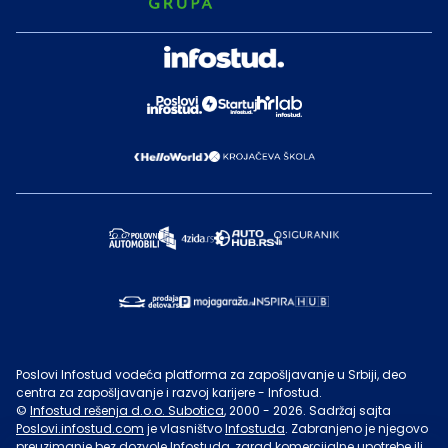
Poslovi Infostud vodeća platforma za zapošljavanje u Srbiji, deo
centra za zapošljavanje i razvoj karijere - Infostud.
©
Infostud rešenja d.o.o. Subotica
, 2000 -
2026
. Sadržaj sajta
Poslovi.infostud.com
je vlasništvo
Infostuda
. Zabranjeno je njegovo
preuzimanje bez dozvole
Infostuda
, zarad komercijalne upotrebe ili