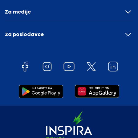
Za medije
Za poslodavce