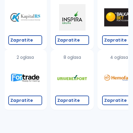
Takođe možete da:
proverite pravopisne greške (koristite č, ć, š, đ, ž,
povećajte radijus za odabrani grad
promenite odabrane filtere pretrage
Zapratite
Zapratite
Zapratite
2 oglasa
8 oglasa
4 oglasa
Zapratite
Zapratite
Zapratite