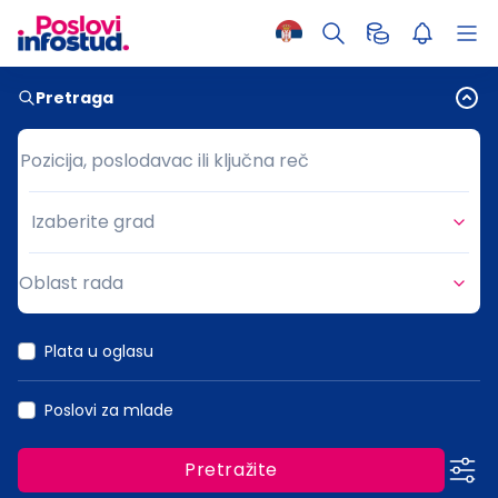
Pretraga
Pozicija, poslodavac ili ključna reč
Pozicija, poslodavac ili ključna reč
Izaberite grad
Grad
Oblast rada
Oblast rada
Plata u oglasu
Poslovi za mlade
Pretražite