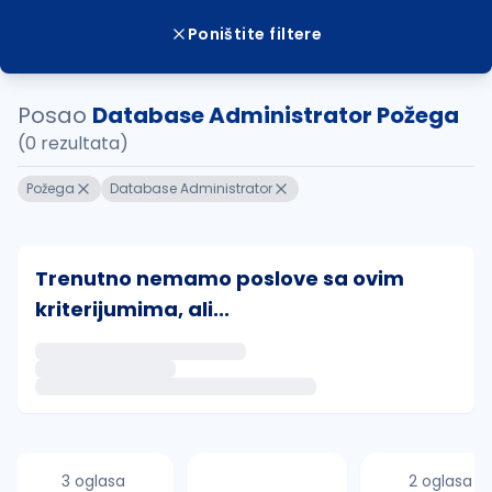
Poništite filtere
Posao
Database Administrator Požega
(0 rezultata)
Požega
Database Administrator
Trenutno nemamo poslove sa ovim
kriterijumima, ali...
Ako sačuvate ovu pretragu, obavestićemo vas putem 
uvajte pretragu
3 oglasa
2 oglasa