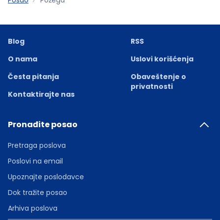
Blog
RSS
O nama
Uslovi korišćenja
Česta pitanja
Obaveštenje o
privatnosti
Kontaktirajte nas
Pronađite posao
Pretraga poslova
Poslovi na email
Upoznajte poslodavce
Dok tražite posao
Arhiva poslova