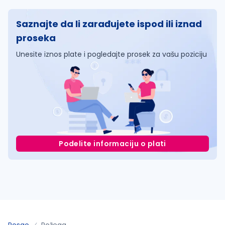
Saznajte da li zarađujete ispod ili iznad
proseka
Unesite iznos plate i pogledajte prosek za vašu poziciju
Podelite informaciju o plati
Posao
Požega