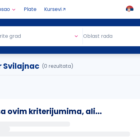
osao
Plate
Kursevi
Oblast rada
rite grad
Oblast rada
 Svilajnac
(0 rezultata)
ovim kriterijumima, ali...
s putem email-a kada se pojave novi poslovi.