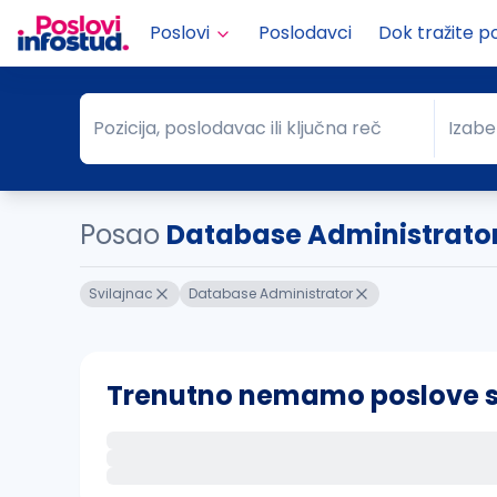
Poslovi
Poslodavci
Dok tražite p
Pozicija, poslodavac ili ključna reč
Izabe
Pozicija, poslodavac ili ključna reč
Grad
Posao
Database Administrator
Svilajnac
Database Administrator
Trenutno nemamo poslove sa 
Ako sačuvate ovu pretragu, obavestićemo va