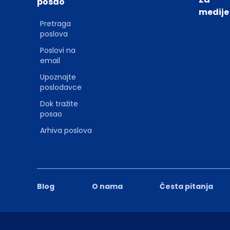
posao
medije
Pretraga
poslova
Poslovi na
email
Upoznajte
poslodavce
Dok tražite
posao
Arhiva poslova
Blog
O nama
Česta pitanja