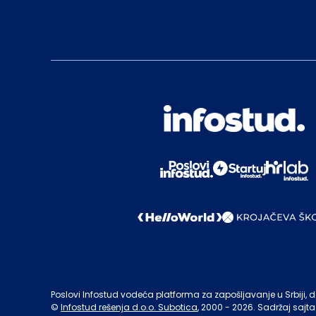
Poslovi Infostud vodeća platforma za zapošljavanje u Srbiji, de
©
Infostud rešenja d.o.o. Subotica
, 2000 -
2026
. Sadržaj sajta