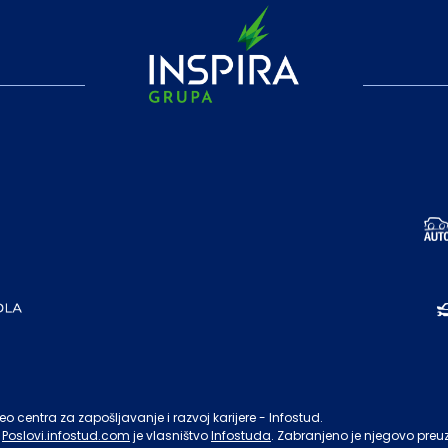
o centra za zapošljavanje i razvoj karijere - Infostud.
Poslovi.infostud.com
je vlasništvo
Infostuda
. Zabranjeno je njegovo preu