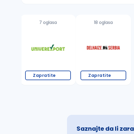
Sačuvajte pretragu
7 oglasa
18 oglasa
Takođe možete da:
proverite pravopisne greške (koristite č, ć,
povećajte radijus za odabrani grad
promenite odabrane filtere pretrage
Zapratite
Zapratite
Saznajte da li zara