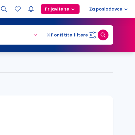
Prijavite se
Za poslodavce
Poništite filtere