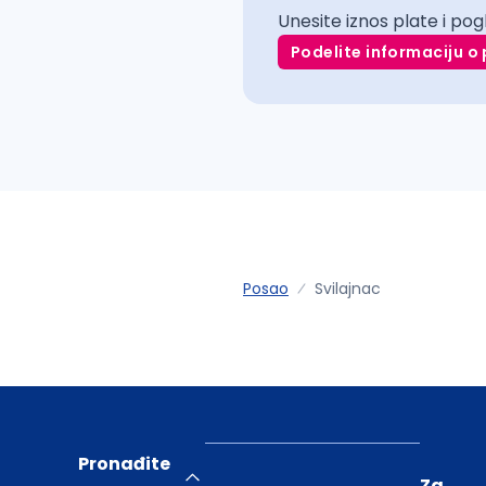
Unesite iznos plate i pog
Podelite informaciju o 
Posao
Svilajnac
Pronađite
Za