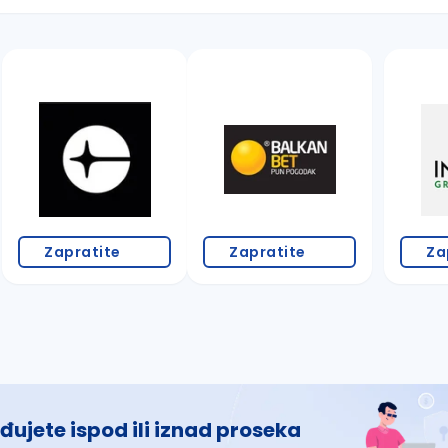
 š, đ, ž, dž)
Zapratite
Zapratite
Za
đujete ispod ili iznad proseka