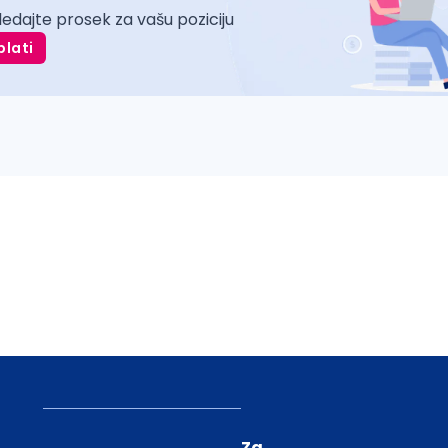
ledajte prosek za vašu poziciju
plati
Za