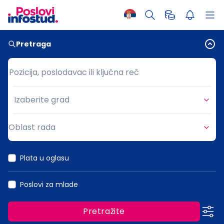
Pretraga
Pozicija, poslodavac ili ključna reč
Pozicija, poslodavac ili ključna reč
Izaberite grad
Grad
Oblast rada
Oblast rada
Plata u oglasu
Poslovi za mlade
Pretražite