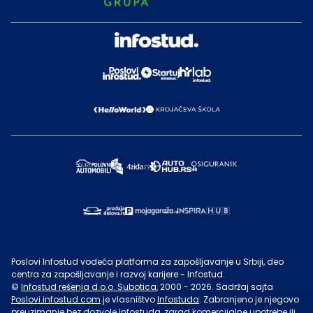
Poslovi Infostud vodeća platforma za zapošljavanje u Srbiji, deo
centra za zapošljavanje i razvoj karijere - Infostud.
©
Infostud rešenja d.o.o. Subotica
, 2000 -
2026
. Sadržaj sajta
Poslovi.infostud.com
je vlasništvo
Infostuda
. Zabranjeno je njegovo
preuzimanje bez dozvole
Infostuda
, zarad komercijalne upotrebe ili