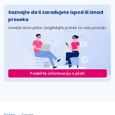
Saznajte da li zarađujete ispod ili iznad
proseka
Unesite iznos plate i pogledajte prosek za vašu poziciju
Podelite informaciju o plati
Posao
Topola