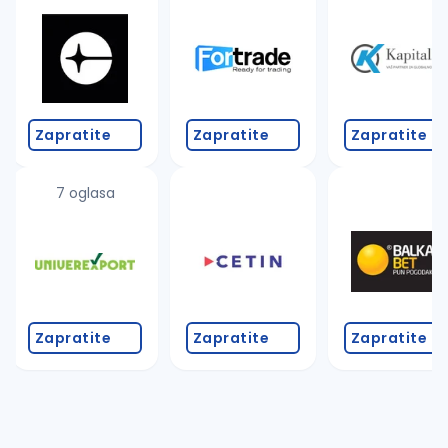
Takođe možete da:
proverite pravopisne greške (koristite č, ć, š, đ, ž,
povećajte radijus za odabrani grad
promenite odabrane filtere pretrage
Zapratite
Zapratite
Zapratite
7 oglasa
Zapratite
Zapratite
Zapratite