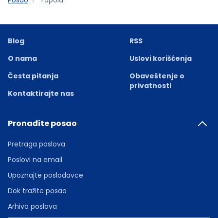
Blog
RSS
O nama
Uslovi korišćenja
Česta pitanja
Obaveštenje o
privatnosti
Kontaktirajte nas
Pronađite posao
Pretraga poslova
Poslovi na email
Upoznajte poslodavce
Dok tražite posao
Arhiva poslova