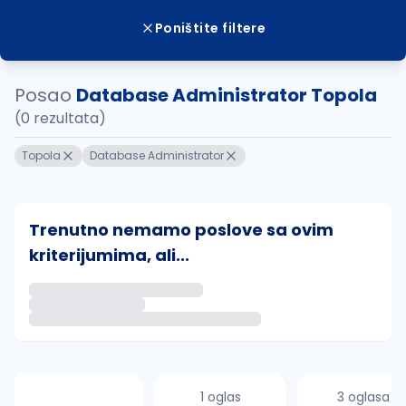
Poništite filtere
Posao
Database Administrator Topola
(0 rezultata)
Topola
Database Administrator
Trenutno nemamo poslove sa ovim
kriterijumima, ali...
Ako sačuvate ovu pretragu, obavestićemo vas putem 
uvajte pretragu
1 oglas
3 oglasa