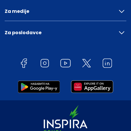
Za medije
Za poslodavce