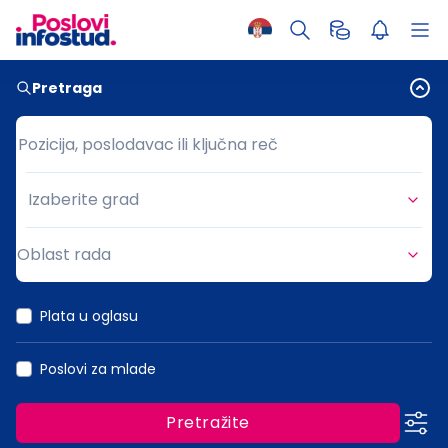
Pretraga
Pozicija, poslodavac ili ključna reč
Pozicija, poslodavac ili ključna reč
Izaberite grad
Grad
Oblast rada
Oblast rada
Plata u oglasu
Poslovi za mlade
Pretražite