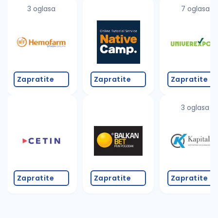
uvajte pretragu
3 oglasa
7 oglasa
Takođe možete da:
proverite pravopisne greške (koristite č, ć, š, đ, ž,
povećajte radijus za odabrani grad
promenite odabrane filtere pretrage
Zapratite
Zapratite
Zapratite
3 oglasa
Zapratite
Zapratite
Zapratite