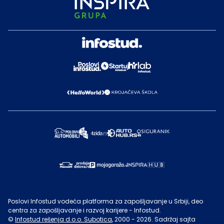
Poslovi Infostud vodeća platforma za zapošljavanje u Srbiji, deo
centra za zapošljavanje i razvoj karijere - Infostud.
©
Infostud rešenja d.o.o. Subotica
, 2000 -
2026
. Sadržaj sajta