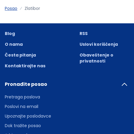
Posao
Zlatibor
Blog
RSS
O nama
Uslovi korišćenja
Česta pitanja
Obaveštenje o
privatnosti
Kontaktirajte nas
Pronađite posao
Pretraga poslova
Poslovi na email
Upoznajte poslodavce
Dok tražite posao