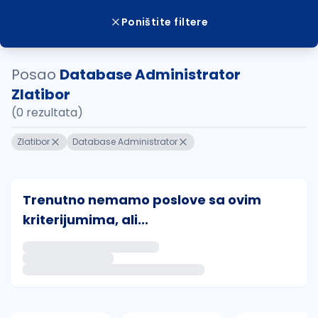
Poništite filtere
Posao
Database Administrator
Zlatibor
(0 rezultata)
Zlatibor
Database Administrator
Trenutno nemamo poslove sa ovim
kriterijumima, ali...
Ako sačuvate ovu pretragu, obavestićemo vas putem 