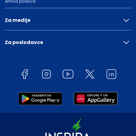
Arhiva poslova
Za medije
Za poslodavce