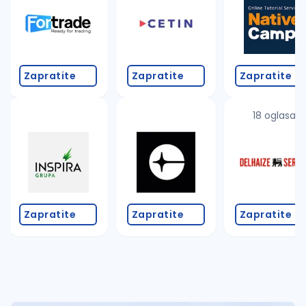
Takođe možete da:
proverite pravopisne greške (koristite č, ć, š, đ, ž,
povećajte radijus za odabrani grad
promenite odabrane filtere pretrage
Zapratite
Zapratite
Zapratite
18 oglasa
Zapratite
Zapratite
Zapratite