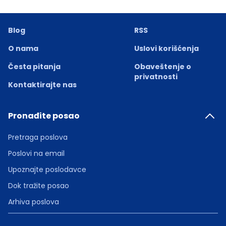
Blog
RSS
O nama
Uslovi korišćenja
Česta pitanja
Obaveštenje o
privatnosti
Kontaktirajte nas
Pronađite posao
Pretraga poslova
Poslovi na email
Upoznajte poslodavce
Dok tražite posao
Arhiva poslova