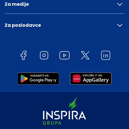
Za medije
Za poslodavce