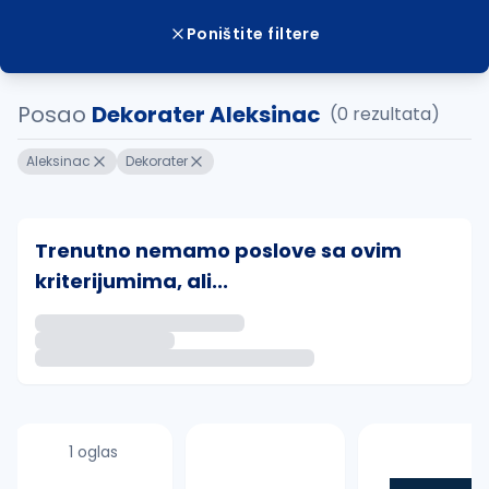
Poništite filtere
Posao
Dekorater Aleksinac
(0 rezultata)
Aleksinac
Dekorater
Trenutno nemamo poslove sa ovim
kriterijumima, ali...
Ako sačuvate ovu pretragu, obavestićemo vas putem 
uvajte pretragu
1 oglas