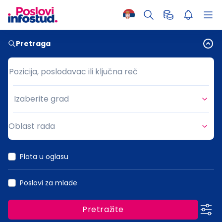
Pretraga
Pozicija, poslodavac ili ključna reč
Pozicija, poslodavac ili ključna reč
Izaberite grad
Grad
Oblast rada
Oblast rada
Plata u oglasu
Poslovi za mlade
Pretražite