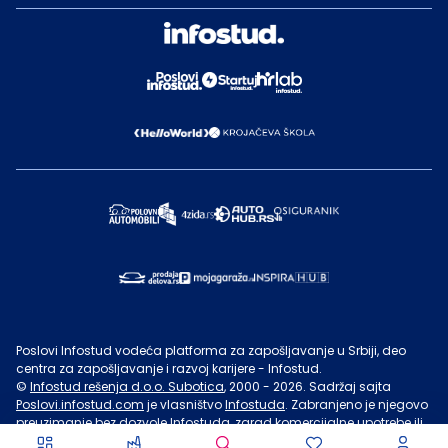
Poslovi Infostud vodeća platforma za zapošljavanje u Srbiji, deo
centra za zapošljavanje i razvoj karijere - Infostud.
©
Infostud rešenja d.o.o. Subotica
, 2000 -
2026
. Sadržaj sajta
Poslovi.infostud.com
je vlasništvo
Infostuda
. Zabranjeno je njegovo
preuzimanje bez dozvole
Infostuda
, zarad komercijalne upotrebe ili
u druge svrhe, osim za lične potrebe posetilaca sajta.
Uslovi