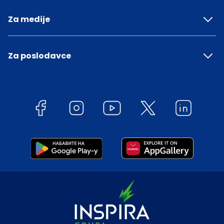
Za medije
Za poslodavce