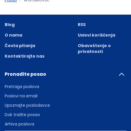
Blog
RSS
O nama
Uslovi korišćenja
Česta pitanja
Obaveštenje o
privatnosti
Kontaktirajte nas
Pronađite posao
Pretraga poslova
Poslovi na email
Upoznajte poslodavce
Dok tražite posao
Arhiva poslova