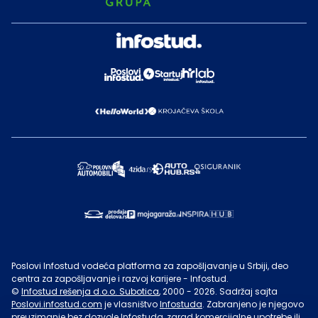
Poslovi Infostud vodeća platforma za zapošljavanje u Srbiji, deo
centra za zapošljavanje i razvoj karijere - Infostud.
©
Infostud rešenja d.o.o. Subotica
, 2000 -
2026
. Sadržaj sajta
Poslovi.infostud.com
je vlasništvo
Infostuda
. Zabranjeno je njegovo
preuzimanje bez dozvole
Infostuda
, zarad komercijalne upotrebe ili