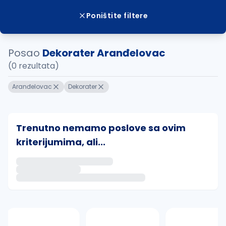
Poništite filtere
Posao
Dekorater Aranđelovac
(0 rezultata)
Aranđelovac
Dekorater
Trenutno nemamo poslove sa ovim
kriterijumima, ali...
Ako sačuvate ovu pretragu, obavestićemo vas putem 
uvajte pretragu