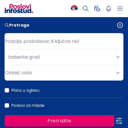
Pretraga
Pozicija, poslodavac ili ključna reč
Pozicija, poslodavac ili ključna reč
Izaberite grad
Grad
Oblast rada
Oblast rada
Plata u oglasu
Poslovi za mlade
Pretražite