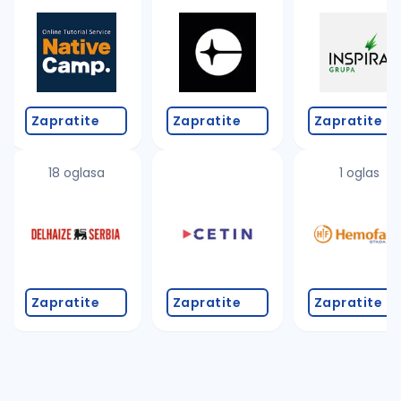
Takođe možete da:
proverite pravopisne greške (koristite č, ć, š, đ, ž,
povećajte radijus za odabrani grad
promenite odabrane filtere pretrage
Zapratite
Zapratite
Zapratite
18 oglasa
1 oglas
Zapratite
Zapratite
Zapratite