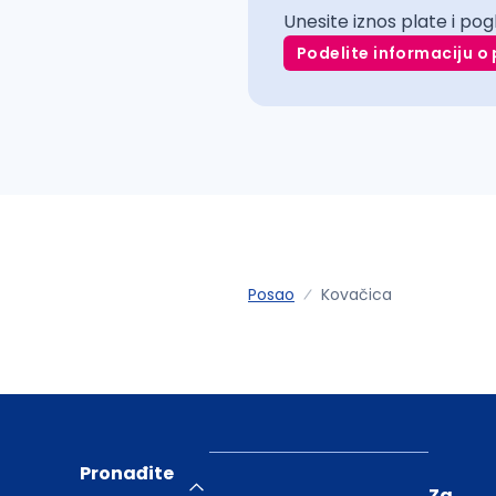
Unesite iznos plate i pog
Podelite informaciju o 
Posao
Kovačica
Pronađite
Za