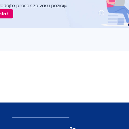
ledajte prosek za vašu poziciju
plati
Za