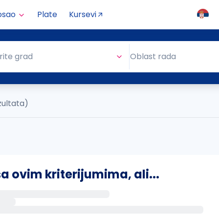
osao
Plate
Kursevi
Oblast rada
rite grad
Oblast rada
zultata)
ovim kriterijumima, ali...
s putem email-a kada se pojave novi poslovi.