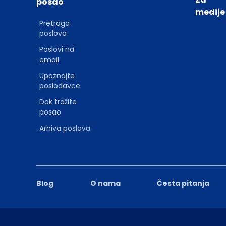
posao
medije
Pretraga
poslova
Poslovi na
email
Upoznajte
poslodavce
Dok tražite
posao
Arhiva poslova
Blog
O nama
Česta pitanja