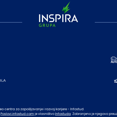
o centra za zapošljavanje i razvoj karijere - Infostud.
Poslovi.infostud.com
je vlasništvo
Infostuda
. Zabranjeno je njegovo preu