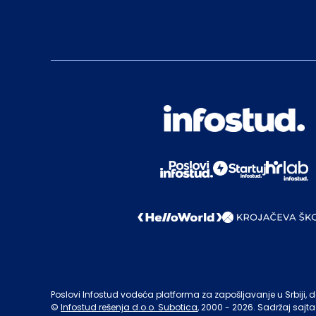
Poslovi Infostud vodeća platforma za zapošljavanje u Srbiji, de
©
Infostud rešenja d.o.o. Subotica
, 2000 -
2026
. Sadržaj sajta