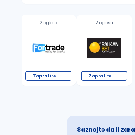
Sačuvajte pretragu
2 oglasa
2 oglasa
Takođe možete da:
proverite pravopisne greške (koristite č, ć,
povećajte radijus za odabrani grad
promenite odabrane filtere pretrage
Zapratite
Zapratite
Saznajte da li zara