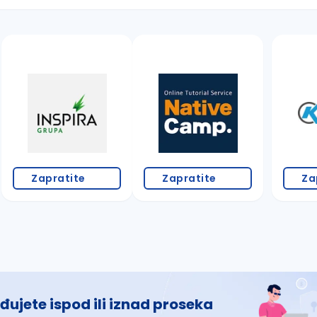
 š, đ, ž, dž)
Zapratite
Zapratite
Za
đujete ispod ili iznad proseka