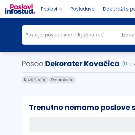
Poslovi
Poslodavci
Dok tražite p
Pozicija, poslodavac ili ključna reč
Izabe
Pozicija, poslodavac ili ključna reč
Grad
Posao
Dekorater Kovačica
(0 re
Kovačica
Dekorater
Trenutno nemamo poslove sa 
Ako sačuvate ovu pretragu, obavestićemo va