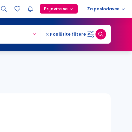
Prijavite se
Za poslodavce
Poništite filtere