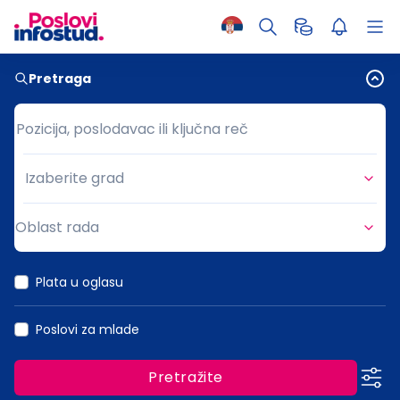
Pretraga
Pozicija, poslodavac ili ključna reč
Pozicija, poslodavac ili ključna reč
Izaberite grad
Grad
Oblast rada
Oblast rada
Plata u oglasu
Poslovi za mlade
Pretražite