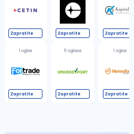
Takođe možete da:
proverite pravopisne greške (koristite č, ć, š, đ, ž,
povećajte radijus za odabrani grad
promenite odabrane filtere pretrage
Zapratite
Zapratite
Zapratite
1 oglas
11 oglasa
1 oglas
Zapratite
Zapratite
Zapratite