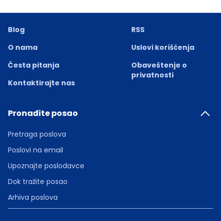
Blog
RSS
O nama
Uslovi korišćenja
Česta pitanja
Obaveštenje o
privatnosti
Kontaktirajte nas
Pronađite posao
Pretraga poslova
Poslovi na email
Upoznajte poslodavce
Dok tražite posao
Arhiva poslova