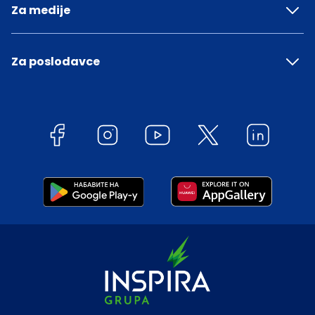
Za medije
Za poslodavce