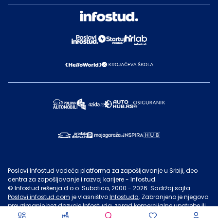
Poslovi Infostud vodeća platforma za zapošljavanje u Srbiji, deo
centra za zapošljavanje i razvoj karijere - Infostud.
©
Infostud rešenja d.o.o. Subotica
, 2000 -
2026
. Sadržaj sajta
Poslovi.infostud.com
je vlasništvo
Infostuda
. Zabranjeno je njegovo
preuzimanje bez dozvole
Infostuda
, zarad komercijalne upotrebe ili
u druge svrhe, osim za lične potrebe posetilaca sajta.
Uslovi