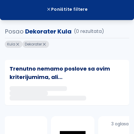
Poništite filtere
Posao
Dekorater Kula
(0 rezultata)
Kula
Dekorater
Trenutno nemamo poslove sa ovim
kriterijumima, ali...
Ako sačuvate ovu pretragu, obavestićemo vas putem 
uvajte pretragu
3 oglasa