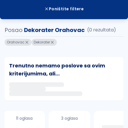
Poništite filtere
Posao
Dekorater Orahovac
(0 rezultata)
Orahovac
Dekorater
Trenutno nemamo poslove sa ovim
kriterijumima, ali...
Ako sačuvate ovu pretragu, obavestićemo vas putem 
uvajte pretragu
11 oglasa
3 oglasa