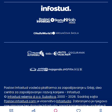
Poslovi Infostud vodeća platforma za zapošljavanje u Srbiji, deo
centra za zapošljavanje i razvoj karijere - Infostud.
©
Infostud rešenja d.o.o. Subotica
, 2000 -
2026
. Sadržaj sajta
Poslovi.infostud.com
je vlasništvo
Infostuda
. Zabranjeno je njegovo
preuzimanje bez dozvole
Infostuda
, zarad komercijalne upotrebe ili
u druge svrhe, osim za lične potrebe posetilaca sajta.
Uslovi