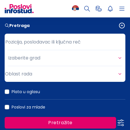
Pretraga
Pozicija, poslodavac ili ključna reč
Pozicija, poslodavac ili ključna reč
Izaberite grad
Grad
Oblast rada
Oblast rada
Plata u oglasu
Poslovi za mlade
Pretražite