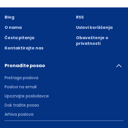
Blog
RSS
O nama
Uslovi korišćenja
Česta pitanja
Obaveštenje o
privatnosti
Kontaktirajte nas
Pronađite posao
Pretraga poslova
Poslovi na email
Upoznajte poslodavce
Dok tražite posao
Arhiva poslova