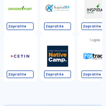
Takođe možete da:
proverite pravopisne greške (koristite č, ć, š, đ, ž,
povećajte radijus za odabrani grad
promenite odabrane filtere pretrage
Zapratite
Zapratite
Zapratite
1 oglas
Zapratite
Zapratite
Zapratite