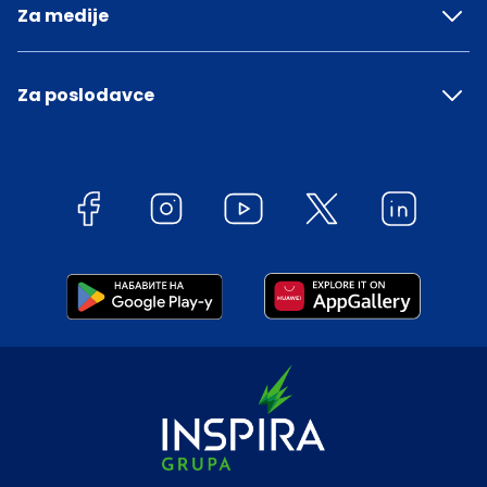
Za medije
Za poslodavce