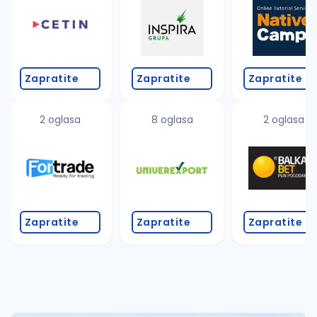
Takođe možete da:
proverite pravopisne greške (koristite č, ć, š, đ, ž,
povećajte radijus za odabrani grad
promenite odabrane filtere pretrage
Zapratite
Zapratite
Zapratite
2 oglasa
8 oglasa
2 oglasa
Zapratite
Zapratite
Zapratite