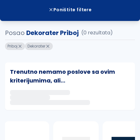
Poništite filtere
Posao
Dekorater Priboj
(0 rezultata)
Priboj
Dekorater
Trenutno nemamo poslove sa ovim
kriterijumima, ali...
Ako sačuvate ovu pretragu, obavestićemo vas putem 
uvajte pretragu