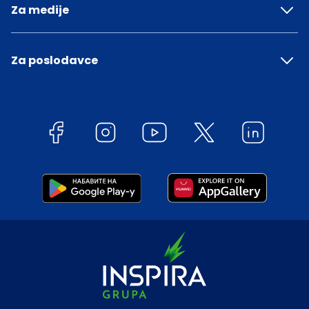
Za medije
Za poslodavce