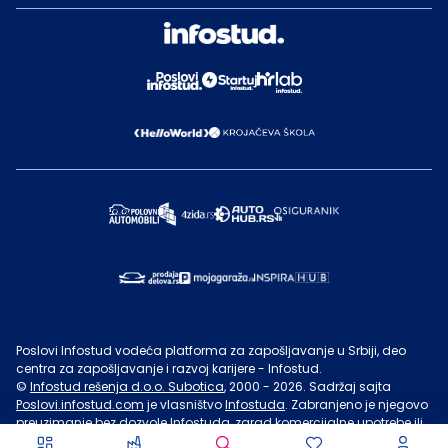
Poslovi Infostud vodeća platforma za zapošljavanje u Srbiji, deo
centra za zapošljavanje i razvoj karijere - Infostud.
©
Infostud rešenja d.o.o. Subotica
, 2000 -
2026
. Sadržaj sajta
Poslovi.infostud.com
je vlasništvo
Infostuda
. Zabranjeno je njegovo
preuzimanje bez dozvole
Infostuda
, zarad komercijalne upotrebe ili
u druge svrhe, osim za lične potrebe posetilaca sajta.
Uslovi