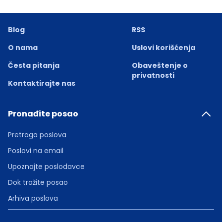
Blog
RSS
O nama
Uslovi korišćenja
Česta pitanja
Obaveštenje o
privatnosti
Kontaktirajte nas
Pronađite posao
Pretraga poslova
Poslovi na email
Upoznajte poslodavce
Dok tražite posao
Arhiva poslova