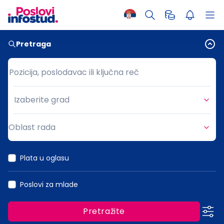
Pretraga
Pozicija, poslodavac ili ključna reč
Pozicija, poslodavac ili ključna reč
Izaberite grad
Grad
Oblast rada
Oblast rada
Plata u oglasu
Poslovi za mlade
Pretražite