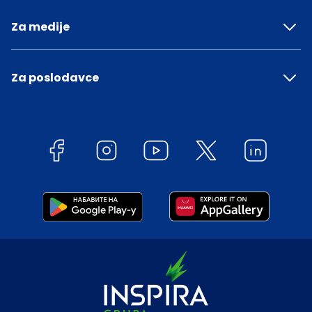
Za medije
Za poslodavce