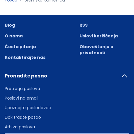
Blog
RSS
O nama
Uslovi korišćenja
Česta pitanja
Obaveštenje o
privatnosti
Kontaktirajte nas
Pronađite posao
Pretraga poslova
Poslovi na email
Upoznajte poslodavce
Dok tražite posao
Arhiva poslova