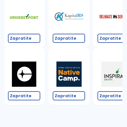
Takođe možete da:
proverite pravopisne greške (koristite č, ć, š, đ, ž,
povećajte radijus za odabrani grad
promenite odabrane filtere pretrage
Zapratite
Zapratite
Zapratite
Zapratite
Zapratite
Zapratite