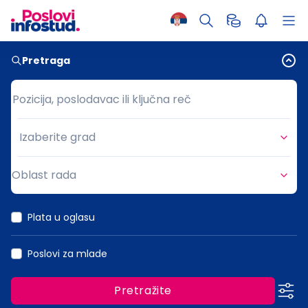
Pretraga
Pozicija, poslodavac ili ključna reč
Pozicija, poslodavac ili ključna reč
Izaberite grad
Grad
Oblast rada
Oblast rada
Plata u oglasu
Poslovi za mlade
Pretražite