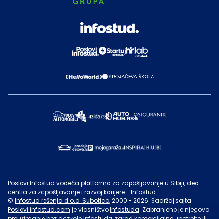
Poslovi Infostud vodeća platforma za zapošljavanje u Srbiji, deo
centra za zapošljavanje i razvoj karijere - Infostud.
©
Infostud rešenja d.o.o. Subotica
, 2000 -
2026
. Sadržaj sajta
Poslovi.infostud.com
je vlasništvo
Infostuda
. Zabranjeno je njegovo
preuzimanje bez dozvole
Infostuda
, zarad komercijalne upotrebe ili