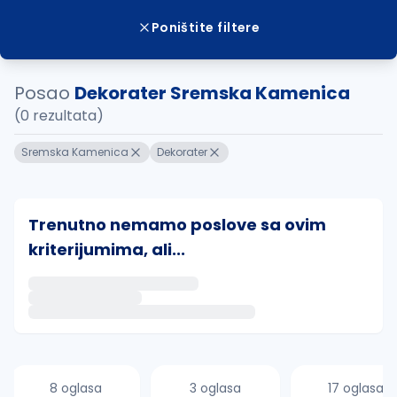
Poništite filtere
Posao
Dekorater Sremska Kamenica
(0 rezultata)
Sremska Kamenica
Dekorater
Trenutno nemamo poslove sa ovim
kriterijumima, ali...
Ako sačuvate ovu pretragu, obavestićemo vas putem 
uvajte pretragu
8 oglasa
3 oglasa
17 oglasa