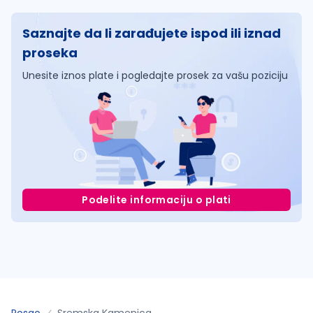
Saznajte da li zarađujete ispod ili iznad
proseka
Unesite iznos plate i pogledajte prosek za vašu poziciju
Podelite informaciju o plati
Posao
Sremska Kamenica