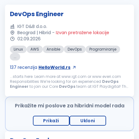
DevOps Engineer
IGT D&B d.o.o.
Beograd | Hibrid
-
Izvan pretražene lokacije
02.09.2026
Linux
AWS
Ansible
DevOps
Programiranje
...
137
recenzija
HelloWorld.rs
...starts here. Learn more at www.igt.com or www.everi.com
Responsibilities We’re looking for an experienced
DevOps
Engineer
to join our Core
DevOps
team at IGT Playdigital! The
role brings with it exciting opportunities to work...
Prikažite mi poslove za hibridni model rada
Prikaži
Ukloni