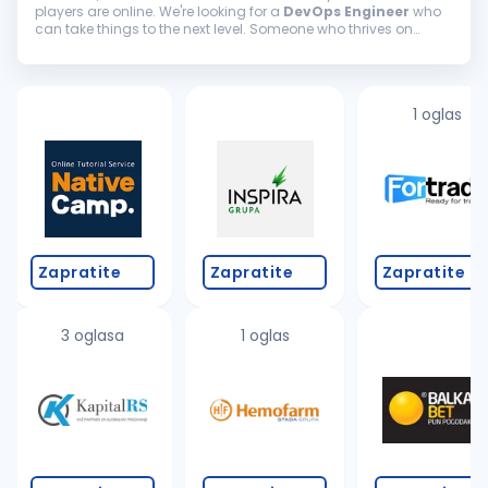
players are online. We're looking for a
DevOps
Engineer
who
can take things to the next level. Someone who thrives on
tough challenges, loves mentoring others, and knows how to
turn complex
systems
into...
1 oglas
Zapratite
Zapratite
Zapratite
3 oglasa
1 oglas