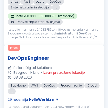
Linux
AWS
Azure
DevOps
Sistemska administracija
...
neto 250.000 - 350.000 RSD (mesečno)
Obaveštenje o statusu prijave
...studije (najmanje 240 ESPB) tehničkog usmerenja Najmanje
3 godine iskustva kao sistem
administrator
ili
DevOps
inženjer Solidno znanje Linux okruženja, cloud platformi i CI/CD
procesa Iskustvo sa monitoring/alerting alatima i incident
odzivom Prednost...
Ističe
DevOps Engineer
Pollard Digital Solutions
Beograd | Hibrid
-
Izvan pretražene lokacije
08.08.2026
Backbone
AWS
DevOps
Programiranje
Cloud
...
29
recenzija
HelloWorld.rs
...smooth, and secure - no matter how many millions of