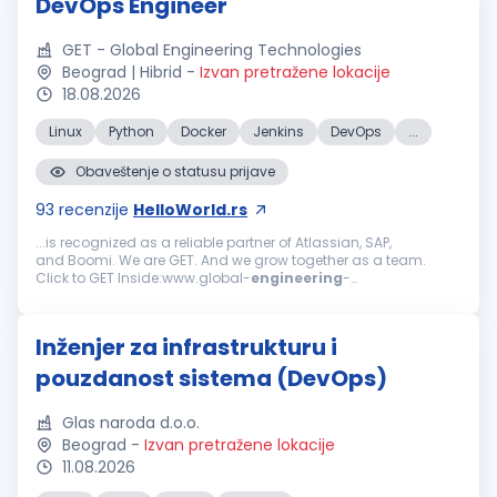
DevOps Engineer
GET - Global Engineering Technologies
Beograd | Hibrid
-
Izvan pretražene lokacije
18.08.2026
Linux
Python
Docker
Jenkins
DevOps
...
Obaveštenje o statusu prijave
93
recenzije
HelloWorld.rs
...is recognized as a reliable partner of Atlassian, SAP,
and Boomi. We are GET. And we grow together as a team.
Click to GET Inside:www.global-
engineering
-
technologies.com/get-inside We are looking for:
DevOps
Engineer
We are seeking a
DevOps
Engineer
...
Inženjer za infrastrukturu i
pouzdanost sistema (DevOps)
Glas naroda d.o.o.
Beograd
-
Izvan pretražene lokacije
11.08.2026