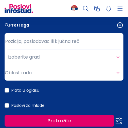
Pretraga
Pozicija, poslodavac ili ključna reč
Pozicija, poslodavac ili ključna reč
Izaberite grad
Grad
Oblast rada
Oblast rada
Plata u oglasu
Poslovi za mlade
Pretražite