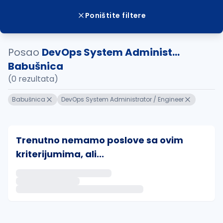
Poništite filtere
Posao
DevOps System Administ...
Babušnica
(0 rezultata)
Babušnica
DevOps System Administrator / Engineer
Trenutno nemamo poslove sa ovim
kriterijumima, ali...
Ako sačuvate ovu pretragu, obavestićemo vas putem 