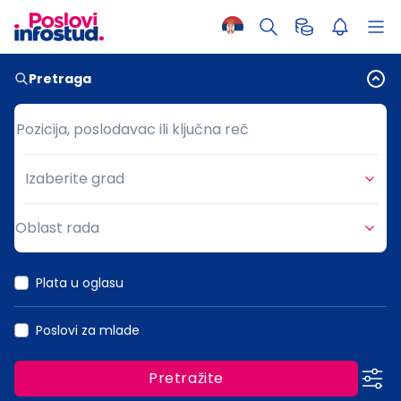
Pretraga
Pozicija, poslodavac ili ključna reč
Pozicija, poslodavac ili ključna reč
Izaberite grad
Grad
Oblast rada
Oblast rada
Plata u oglasu
Poslovi za mlade
Pretražite