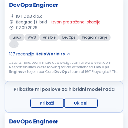
DevOps Engineer
IGT D&B d.o.o.
Beograd | Hibrid
-
Izvan pretražene lokacije
02.09.2026
Linux
AWS
Ansible
DevOps
Programiranje
...
137
recenzija
HelloWorld.rs
...starts here. Learn more at www.igt.com or www.everi.com
Responsibilities We’re looking for an experienced
DevOps
Engineer
to join our Core
DevOps
team at IGT Playdigital! The
role brings with it exciting opportunities to work...
Prikažite mi poslove za hibridni model rada
Prikaži
Ukloni
DevOps Engineer