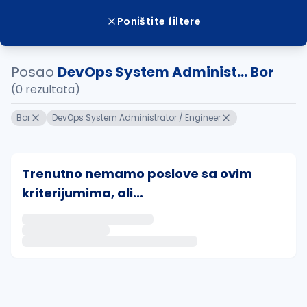
Poništite filtere
Posao
DevOps System Administ... Bor
(0 rezultata)
Bor
DevOps System Administrator / Engineer
Trenutno nemamo poslove sa ovim
kriterijumima, ali...
Ako sačuvate ovu pretragu, obavestićemo vas putem 
uvajte pretragu