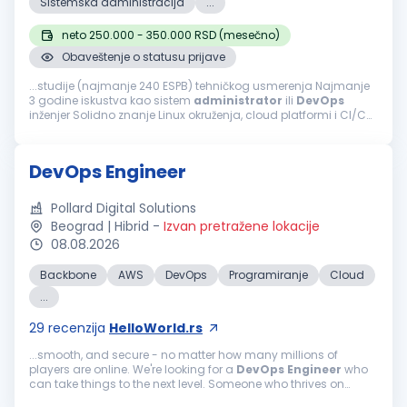
Sistemska administracija
...
neto 250.000 - 350.000 RSD (mesečno)
Obaveštenje o statusu prijave
...studije (najmanje 240 ESPB) tehničkog usmerenja Najmanje
3 godine iskustva kao sistem
administrator
ili
DevOps
inženjer Solidno znanje Linux okruženja, cloud platformi i CI/CD
procesa Iskustvo sa monitoring/alerting alatima i incident
odzivom Prednost...
DevOps Engineer
Pollard Digital Solutions
Beograd | Hibrid
-
Izvan pretražene lokacije
08.08.2026
Backbone
AWS
DevOps
Programiranje
Cloud
...
29
recenzija
HelloWorld.rs
...smooth, and secure - no matter how many millions of
players are online. We're looking for a
DevOps
Engineer
who
can take things to the next level. Someone who thrives on
tough challenges, loves mentoring others, and knows how to