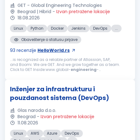
GET - Global Engineering Technologies
Beograd | Hibrid
-
Izvan pretražene lokacije
18.08.2026
Linux
Python
Docker
Jenkins
DevOps
...
Obaveštenje o statusu prijave
93
recenzije
HelloWorld.rs
...is recognized as a reliable partner of Atlassian, SAP,
and Boomi. We are GET. And we grow together as a team.
Click to GET Inside:www.global-
engineering
-
technologies.com/get-inside We are looking for:
DevOps
Engineer
We are seeking a
DevOps
Engineer
...
Inženjer za infrastrukturu i
pouzdanost sistema (DevOps)
Glas naroda d.o.o.
Beograd
-
Izvan pretražene lokacije
11.08.2026
Linux
AWS
Azure
DevOps