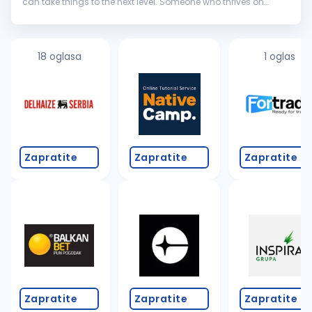
can take things to the next level. Someone who thrives on
tough challenges, loves mentoring others, and knows how to
turn complex
systems
into...
18 oglasa
1 oglas
Zapratite
Zapratite
Zapratite
Zapratite
Zapratite
Zapratite