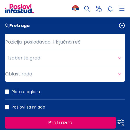
Pretraga
Pozicija, poslodavac ili ključna reč
Pozicija, poslodavac ili ključna reč
Izaberite grad
Grad
Oblast rada
Oblast rada
Plata u oglasu
Poslovi za mlade
Pretražite