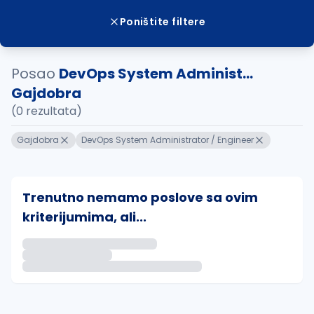
Poništite filtere
Posao
DevOps System Administ...
Gajdobra
(0 rezultata)
Gajdobra
DevOps System Administrator / Engineer
Trenutno nemamo poslove sa ovim
kriterijumima, ali...
Ako sačuvate ovu pretragu, obavestićemo vas putem 