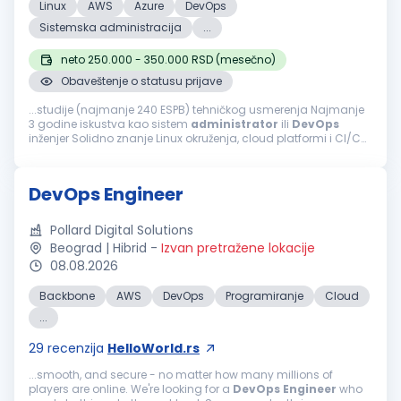
Linux
AWS
Azure
DevOps
Sistemska administracija
...
neto 250.000 - 350.000 RSD (mesečno)
Obaveštenje o statusu prijave
...studije (najmanje 240 ESPB) tehničkog usmerenja Najmanje
3 godine iskustva kao sistem
administrator
ili
DevOps
inženjer Solidno znanje Linux okruženja, cloud platformi i CI/CD
procesa Iskustvo sa monitoring/alerting alatima i incident
odzivom Prednost...
DevOps Engineer
Pollard Digital Solutions
Beograd | Hibrid
-
Izvan pretražene lokacije
08.08.2026
Backbone
AWS
DevOps
Programiranje
Cloud
...
29
recenzija
HelloWorld.rs
...smooth, and secure - no matter how many millions of
players are online. We're looking for a
DevOps
Engineer
who