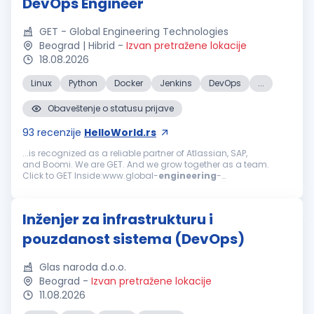
DevOps Engineer
GET - Global Engineering Technologies
Beograd | Hibrid
-
Izvan pretražene lokacije
18.08.2026
Linux
Python
Docker
Jenkins
DevOps
...
Obaveštenje o statusu prijave
93
recenzije
HelloWorld.rs
...is recognized as a reliable partner of Atlassian, SAP,
and Boomi. We are GET. And we grow together as a team.
Click to GET Inside:www.global-
engineering
-
technologies.com/get-inside We are looking for:
DevOps
Engineer
We are seeking a
DevOps
Engineer
...
Inženjer za infrastrukturu i
pouzdanost sistema (DevOps)
Glas naroda d.o.o.
Beograd
-
Izvan pretražene lokacije
11.08.2026