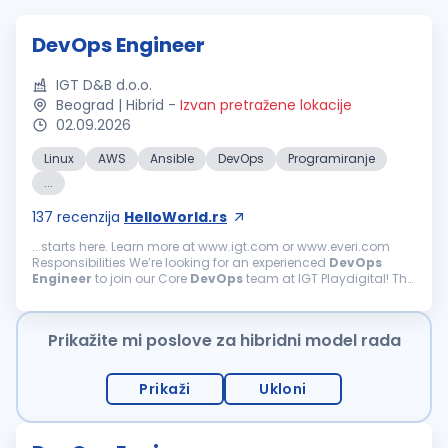
DevOps Engineer
IGT D&B d.o.o.
Beograd | Hibrid
-
Izvan pretražene lokacije
02.09.2026
Linux
AWS
Ansible
DevOps
Programiranje
...
137
recenzija
HelloWorld.rs
...starts here. Learn more at www.igt.com or www.everi.com
Responsibilities We’re looking for an experienced
DevOps
Engineer
to join our Core
DevOps
team at IGT Playdigital! The
role brings with it exciting opportunities to work...
Prikažite mi poslove za hibridni model rada
Prikaži
Ukloni