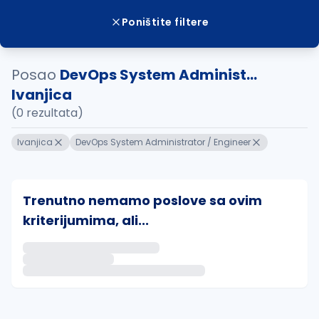
Poništite filtere
Posao
DevOps System Administ...
Ivanjica
(0 rezultata)
Ivanjica
DevOps System Administrator / Engineer
Trenutno nemamo poslove sa ovim
kriterijumima, ali...
Ako sačuvate ovu pretragu, obavestićemo vas putem 