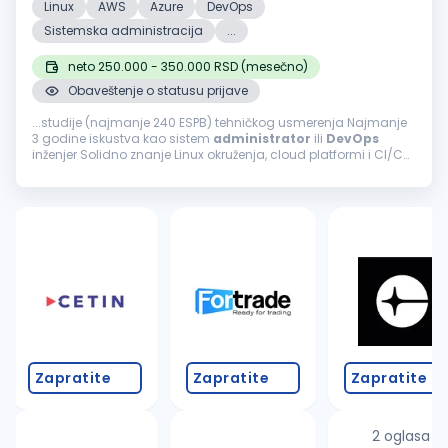
Linux
AWS
Azure
DevOps
Sistemska administracija
...
neto 250.000 - 350.000 RSD (mesečno)
Obaveštenje o statusu prijave
...studije (najmanje 240 ESPB) tehničkog usmerenja Najmanje
3 godine iskustva kao sistem
administrator
ili
DevOps
inženjer Solidno znanje Linux okruženja, cloud platformi i CI/CD
procesa Iskustvo sa monitoring/alerting alatima i incident
odzivom Prednost...
Zapratite
Zapratite
Zapratite
2 oglasa