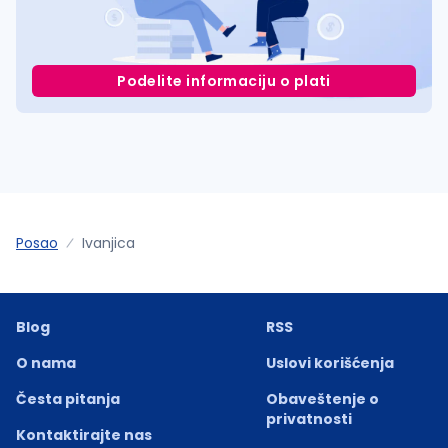
Podelite informaciju o plati
Posao
Ivanjica
Blog
RSS
O nama
Uslovi korišćenja
Česta pitanja
Obaveštenje o
privatnosti
Kontaktirajte nas