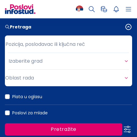
Pretraga
Pozicija, poslodavac ili ključna reč
Pozicija, poslodavac ili ključna reč
Izaberite grad
Grad
Oblast rada
Oblast rada
Plata u oglasu
Poslovi za mlade
Pretražite