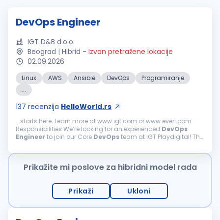
DevOps Engineer
IGT D&B d.o.o.
Beograd | Hibrid
-
Izvan pretražene lokacije
02.09.2026
Linux
AWS
Ansible
DevOps
Programiranje
...
137
recenzija
HelloWorld.rs
...starts here. Learn more at www.igt.com or www.everi.com
Responsibilities We’re looking for an experienced
DevOps
Engineer
to join our Core
DevOps
team at IGT Playdigital! The
role brings with it exciting opportunities to work...
Prikažite mi poslove za hibridni model rada
Prikaži
Ukloni