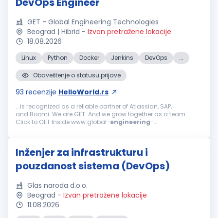
DevOps Engineer
GET - Global Engineering Technologies
Beograd | Hibrid
-
Izvan pretražene lokacije
18.08.2026
Linux
Python
Docker
Jenkins
DevOps
...
Obaveštenje o statusu prijave
93
recenzije
HelloWorld.rs
...is recognized as a reliable partner of Atlassian, SAP,
and Boomi. We are GET. And we grow together as a team.
Click to GET Inside:www.global-
engineering
-
technologies.com/get-inside We are looking for:
DevOps
Engineer
We are seeking a
DevOps
Engineer
...
Inženjer za infrastrukturu i
pouzdanost sistema (DevOps)
Glas naroda d.o.o.
Beograd
-
Izvan pretražene lokacije
11.08.2026