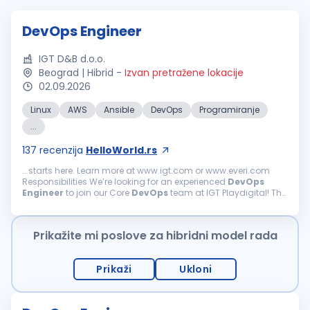
DevOps Engineer
IGT D&B d.o.o.
Beograd | Hibrid
-
Izvan pretražene lokacije
02.09.2026
Linux
AWS
Ansible
DevOps
Programiranje
...
137
recenzija
HelloWorld.rs
...starts here. Learn more at www.igt.com or www.everi.com
Responsibilities We’re looking for an experienced
DevOps
Engineer
to join our Core
DevOps
team at IGT Playdigital! The
role brings with it exciting opportunities to work...
Prikažite mi poslove za hibridni model rada
Prikaži
Ukloni