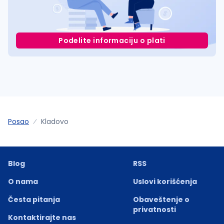
Podelite informaciju o plati
Posao
Kladovo
Blog
RSS
O nama
Uslovi korišćenja
Česta pitanja
Obaveštenje o
privatnosti
Kontaktirajte nas