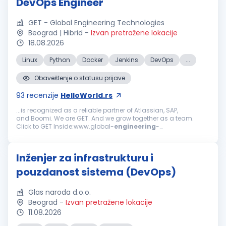
DevOps Engineer
GET - Global Engineering Technologies
Beograd | Hibrid
-
Izvan pretražene lokacije
18.08.2026
Linux
Python
Docker
Jenkins
DevOps
...
Obaveštenje o statusu prijave
93
recenzije
HelloWorld.rs
...is recognized as a reliable partner of Atlassian, SAP,
and Boomi. We are GET. And we grow together as a team.
Click to GET Inside:www.global-
engineering
-
technologies.com/get-inside We are looking for:
DevOps
Engineer
We are seeking a
DevOps
Engineer
...
Inženjer za infrastrukturu i
pouzdanost sistema (DevOps)
Glas naroda d.o.o.
Beograd
-
Izvan pretražene lokacije
11.08.2026