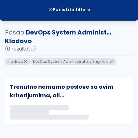
Poništite filtere
Posao
DevOps System Administ...
Kladovo
(0 rezultata)
Kladovo
DevOps System Administrator / Engineer
Trenutno nemamo poslove sa ovim
kriterijumima, ali...
Ako sačuvate ovu pretragu, obavestićemo vas putem 