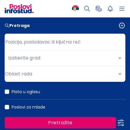
Pretraga
Pozicija, poslodavac ili ključna reč
Pozicija, poslodavac ili ključna reč
Izaberite grad
Grad
Oblast rada
Oblast rada
Plata u oglasu
Poslovi za mlade
Pretražite