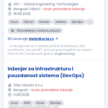
GET - Global Engineering Technologies
Beograd | Hibrid
-
Izvan pretražene lokacije
18.08.2026
Linux
Python
Docker
Jenkins
DevOps
...
Obaveštenje o statusu prijave
93
recenzije
HelloWorld.rs
...is recognized as a reliable partner of Atlassian, SAP,
and Boomi. We are GET. And we grow together as a team.
Click to GET Inside:www.global-
engineering
-
technologies.com/get-inside We are looking for:
DevOps
Engineer
We are seeking a
DevOps
Engineer
...
Inženjer za infrastrukturu i
pouzdanost sistema (DevOps)
Glas naroda d.o.o.
Beograd
-
Izvan pretražene lokacije
11.08.2026
Linux
AWS
Azure
DevOps