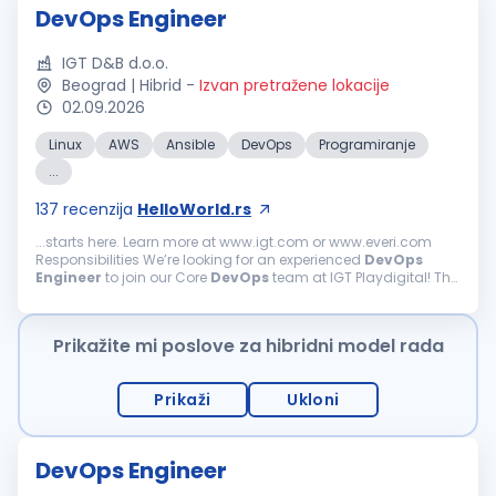
DevOps Engineer
IGT D&B d.o.o.
Beograd | Hibrid
-
Izvan pretražene lokacije
02.09.2026
Linux
AWS
Ansible
DevOps
Programiranje
...
137
recenzija
HelloWorld.rs
...starts here. Learn more at www.igt.com or www.everi.com
Responsibilities We’re looking for an experienced
DevOps
Engineer
to join our Core
DevOps
team at IGT Playdigital! The
role brings with it exciting opportunities to work...
Prikažite mi poslove za hibridni model rada
Prikaži
Ukloni
DevOps Engineer