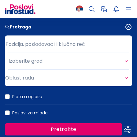
Pretraga
Pozicija, poslodavac ili ključna reč
Pozicija, poslodavac ili ključna reč
Izaberite grad
Grad
Oblast rada
Oblast rada
Plata u oglasu
Poslovi za mlade
Pretražite