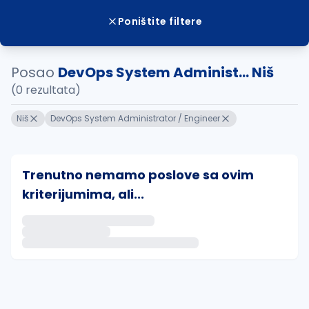
Poništite filtere
Posao
DevOps System Administ... Niš
(0 rezultata)
Niš
DevOps System Administrator / Engineer
Trenutno nemamo poslove sa ovim
kriterijumima, ali...
Ako sačuvate ovu pretragu, obavestićemo vas putem 
uvajte pretragu