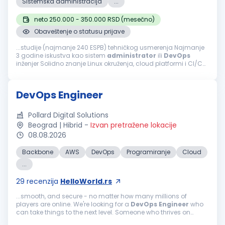
Sistemska administracija
...
neto 250.000 - 350.000 RSD (mesečno)
Obaveštenje o statusu prijave
...studije (najmanje 240 ESPB) tehničkog usmerenja Najmanje
3 godine iskustva kao sistem
administrator
ili
DevOps
inženjer Solidno znanje Linux okruženja, cloud platformi i CI/CD
procesa Iskustvo sa monitoring/alerting alatima i incident
odzivom Prednost...
DevOps Engineer
Pollard Digital Solutions
Beograd | Hibrid
-
Izvan pretražene lokacije
08.08.2026
Backbone
AWS
DevOps
Programiranje
Cloud
...
29
recenzija
HelloWorld.rs
...smooth, and secure - no matter how many millions of
players are online. We're looking for a
DevOps
Engineer
who
can take things to the next level. Someone who thrives on
tough challenges, loves mentoring others, and knows how to