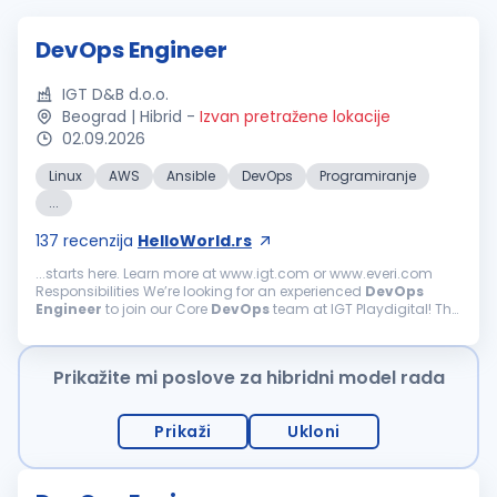
DevOps Engineer
IGT D&B d.o.o.
Beograd | Hibrid
-
Izvan pretražene lokacije
02.09.2026
Linux
AWS
Ansible
DevOps
Programiranje
...
137
recenzija
HelloWorld.rs
...starts here. Learn more at www.igt.com or www.everi.com
Responsibilities We’re looking for an experienced
DevOps
Engineer
to join our Core
DevOps
team at IGT Playdigital! The
role brings with it exciting opportunities to work...
Prikažite mi poslove za hibridni model rada
Prikaži
Ukloni