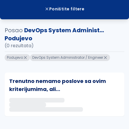
Poništite filtere
Posao
DevOps System Administ...
Podujevo
(0 rezultata)
Podujevo
DevOps System Administrator / Engineer
Trenutno nemamo poslove sa ovim
kriterijumima, ali...
Ako sačuvate ovu pretragu, obavestićemo vas putem 