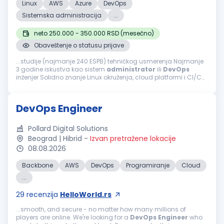
Linux
AWS
Azure
DevOps
Sistemska administracija
...
neto 250.000 - 350.000 RSD (mesečno)
Obaveštenje o statusu prijave
...studije (najmanje 240 ESPB) tehničkog usmerenja Najmanje
3 godine iskustva kao sistem
administrator
ili
DevOps
inženjer Solidno znanje Linux okruženja, cloud platformi i CI/CD
procesa Iskustvo sa monitoring/alerting alatima i incident
odzivom Prednost...
DevOps Engineer
Pollard Digital Solutions
Beograd | Hibrid
-
Izvan pretražene lokacije
08.08.2026
Backbone
AWS
DevOps
Programiranje
Cloud
...
29
recenzija
HelloWorld.rs
...smooth, and secure - no matter how many millions of
players are online. We're looking for a
DevOps
Engineer
who