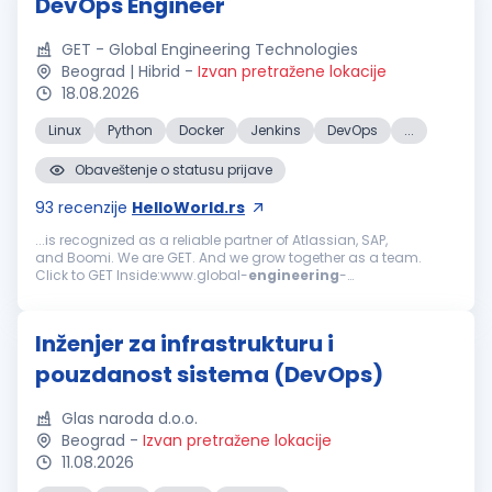
DevOps Engineer
GET - Global Engineering Technologies
Beograd | Hibrid
-
Izvan pretražene lokacije
18.08.2026
Linux
Python
Docker
Jenkins
DevOps
...
Obaveštenje o statusu prijave
93
recenzije
HelloWorld.rs
...is recognized as a reliable partner of Atlassian, SAP,
and Boomi. We are GET. And we grow together as a team.
Click to GET Inside:www.global-
engineering
-
technologies.com/get-inside We are looking for:
DevOps
Engineer
We are seeking a
DevOps
Engineer
...
Inženjer za infrastrukturu i
pouzdanost sistema (DevOps)
Glas naroda d.o.o.
Beograd
-
Izvan pretražene lokacije
11.08.2026