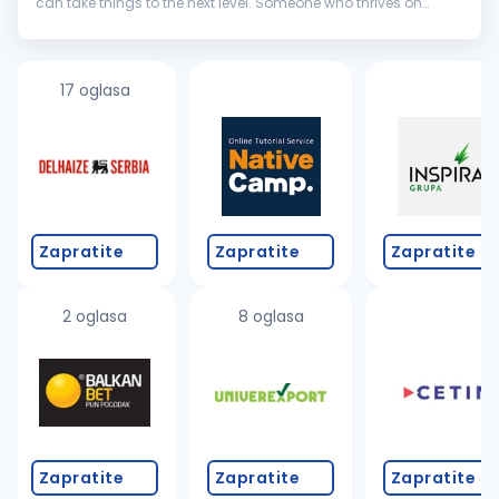
can take things to the next level. Someone who thrives on
tough challenges, loves mentoring others, and knows how to
turn complex
systems
into...
17 oglasa
Zapratite
Zapratite
Zapratite
2 oglasa
8 oglasa
Zapratite
Zapratite
Zapratite