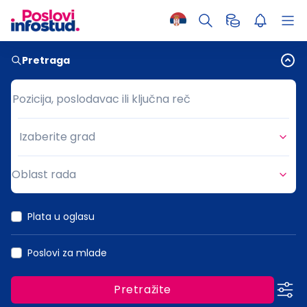
Pretraga
Pozicija, poslodavac ili ključna reč
Pozicija, poslodavac ili ključna reč
Izaberite grad
Grad
Oblast rada
Oblast rada
Plata u oglasu
Poslovi za mlade
Pretražite