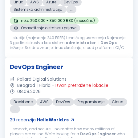
Linux
AWS
Azure
DevOps
Sistemska administracija
...
neto 250.000 - 350.000 RSD (mesečno)
Obaveštenje o statusu prijave
...studije (najmanje 240 ESPB) tehničkog usmerenja Najmanje
3 godine iskustva kao sistem
administrator
ili
DevOps
inženjer Solidno znanje Linux okruženja, cloud platformi i CI/CD
procesa Iskustvo sa monitoring/alerting alatima i incident
odzivom Prednost...
DevOps Engineer
Pollard Digital Solutions
Beograd | Hibrid
-
Izvan pretražene lokacije
08.08.2026
Backbone
AWS
DevOps
Programiranje
Cloud
...
29
recenzija
HelloWorld.rs
...smooth, and secure - no matter how many millions of
players are online. We're looking for a
DevOps
Engineer
who