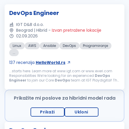
DevOps Engineer
IGT D&B d.o.o.
Beograd | Hibrid
-
Izvan pretražene lokacije
02.09.2026
Linux
AWS
Ansible
DevOps
Programiranje
...
137
recenzija
HelloWorld.rs
...starts here. Learn more at www.igt.com or www.everi.com
Responsibilities We’re looking for an experienced
DevOps
Engineer
to join our Core
DevOps
team at IGT Playdigital! The
role brings with it exciting opportunities to work...
Prikažite mi poslove za hibridni model rada
Prikaži
Ukloni