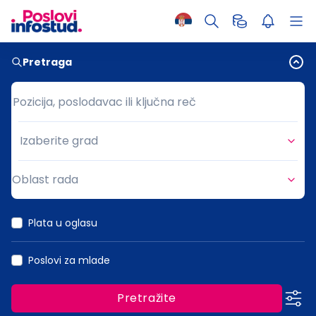
Pretraga
Pozicija, poslodavac ili ključna reč
Pozicija, poslodavac ili ključna reč
Izaberite grad
Grad
Oblast rada
Oblast rada
Plata u oglasu
Poslovi za mlade
Pretražite