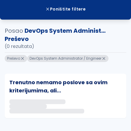
Poništite filtere
Posao
DevOps System Administ...
Preševo
(0 rezultata)
Preševo
DevOps System Administrator / Engineer
Trenutno nemamo poslove sa ovim
kriterijumima, ali...
Ako sačuvate ovu pretragu, obavestićemo vas putem 