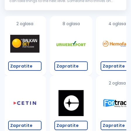
can take things to the next level. Someone who thrives on
tough challenges, loves mentoring others, and knows how to
turn complex
systems
into...
2 oglasa
8 oglasa
4 oglasa
Zapratite
Zapratite
Zapratite
2 oglasa
Zapratite
Zapratite
Zapratite