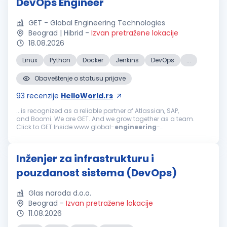
DevOps Engineer
GET - Global Engineering Technologies
Beograd | Hibrid
-
Izvan pretražene lokacije
18.08.2026
Linux
Python
Docker
Jenkins
DevOps
...
Obaveštenje o statusu prijave
93
recenzije
HelloWorld.rs
...is recognized as a reliable partner of Atlassian, SAP,
and Boomi. We are GET. And we grow together as a team.
Click to GET Inside:www.global-
engineering
-
technologies.com/get-inside We are looking for:
DevOps
Engineer
We are seeking a
DevOps
Engineer
...
Inženjer za infrastrukturu i
pouzdanost sistema (DevOps)
Glas naroda d.o.o.
Beograd
-
Izvan pretražene lokacije
11.08.2026