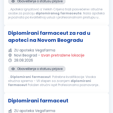
Obaveštenje o statusu prijave
...Apoteka Ignjatović iz Velikih Crljena traži posvećene i stručne
osobe za poziciju
diplomiranog
farmaceuta
. Naša apoteka
je poznata po kvalitetnoj usluzi i profesionalnom pristupu u
pružanju
farmaceutskih
usluga. Ukoliko želite da radite u
dinamičnom...
Diplomirani farmaceut za rad u
apoteci na Novom Beogradu
ZU apoteka Vegafarma
Novi Beograd
-
Izvan pretražene lokacije
28.08.2026
Obaveštenje o statusu prijave
...
Diplomirani
farmaceut
Potrebne kvalifikacije: Visoka
stručna sprema – VII stepen sa zvanjem
diplomirani
farmaceut
Položen stručni ispit Profesionalno poznavanje
rada na računaru Spremnost za timski rad i izvršavanje
zadatih planova rada Prednost...
Diplomirani farmaceut
ZU apoteka Vegafarma