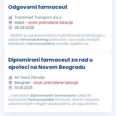
Odgovorni farmaceut
Transmed Transport d.o.o.
Makiš
-
Izvan pretražene lokacije
06.08.2026
...PHOENIX grupa je renomirana multinacionalna kompanija u
oblasti
farmaceutskog
poslovanja. Kao vodeći evropski
distributer u
farmaceutskoj
industriji, zajedno sa
veleprodajom, maloprodajom i
farmaceutskim
uslugama
staramo se da
farmaceutski
proizvodi...
Diplomirani farmaceut za rad u
apoteci na Novom Beogradu
AU Oaza Zdravlja
Beograd
-
Izvan pretražene lokacije
13.08.2026
...licenciranih
diplomiranih
farmaceuta
i preko 60
licenciranih
farmaceutskih
tehničara. Stalnim stručnim
usavršavanjem i drugim edukacijama, omogućavamo
našim zaposlenima kontinuiran razvoj. Najveća snaga naše
ustanove su zaposleni koji svojom stručnošću...