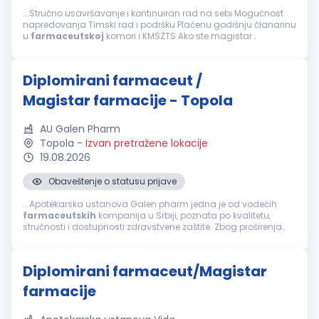
...Stručno usavršavanje i kontinuiran rad na sebi Mogućnost
napredovanja Timski rad i podršku Plaćenu godišnju članarinu
u
farmaceutskoj
komori i KMSZTS Ako ste magistar
farmacije -
diplomirani
farmaceut
- posedujete položen
stručni ispit i licencu za rad...
Diplomirani farmaceut /
Magistar farmacije - Topola
AU Galen Pharm
Topola
-
Izvan pretražene lokacije
19.08.2026
Obaveštenje o statusu prijave
...Apotekarska ustanova Galen pharm jedna je od vodećih
farmaceutskih
kompanija u Srbiji, poznata po kvalitetu,
stručnosti i dostupnosti zdravstvene zaštite. Zbog proširenja
obima posla u potrazi smo za motivisanom i odgovornom
osobom za poziciju...
Diplomirani farmaceut/Magistar
farmacije