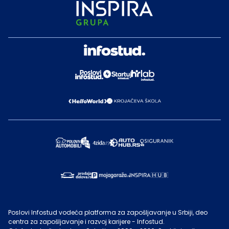
Poslovi Infostud vodeća platforma za zapošljavanje u Srbiji, deo
centra za zapošljavanje i razvoj karijere - Infostud.