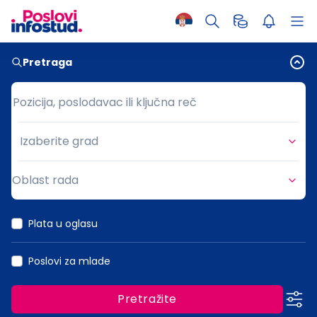
Pretraga
Pozicija, poslodavac ili ključna reč
Pozicija, poslodavac ili ključna reč
Izaberite grad
Grad
Oblast rada
Oblast rada
Plata u oglasu
Poslovi za mlade
Pretražite