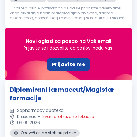
...i volite životinje, pozivamo Vas da se pridružite našem timu.
Zbog otvaranja novih maloprodajnih objekata, tražimo
dinamičnog, posvećenog i motivisanog saradnika za sledeće
radno mesto:
Diplomirani
farmaceut
. Opis posla rad u
veterinarskoj apoteci u sklopu...
Novi oglasi za posao na Vaš email
Prijavite se i dozvolite da poslovi nađu vas!
Prijavite me
Diplomirani farmaceut/Magistar
farmacije
Sopharmacy apoteka
Kruševac
-
Izvan pretražene lokacije
03.09.2026
Obaveštenje o statusu prijave