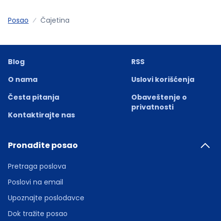
Posao
Čajetina
Blog
RSS
O nama
Uslovi korišćenja
Česta pitanja
Obaveštenje o
privatnosti
Kontaktirajte nas
Pronađite posao
Pretraga poslova
Poslovi na email
Upoznajte poslodavce
Dok tražite posao