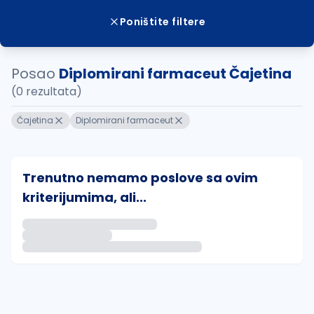
Poništite filtere
Posao
Diplomirani farmaceut Čajetina
(0 rezultata)
Čajetina
Diplomirani farmaceut
Trenutno nemamo poslove sa ovim
kriterijumima, ali...
Ako sačuvate ovu pretragu, obavestićemo vas putem 
uvajte pretragu