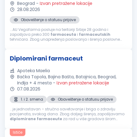
Beograd
-
Izvan pretražene lokacije
28.08.2026
Obaveštenje o statusu prijave
...AU Vegafarma posluje na teritoriji Srbije 28 godina i
zapošljava preko 300
farmaceuta
i
farmaceutskih
tehničara. Zbog unapređenja poslovanja i širenja poslovne
mreže raspisujemo konkurs za rad u apoteci u Beogradu, za
poziciju:
Diplomirani
...
Diplomirani farmaceut
Apoteka Maelia
Bačka Topola, Bajina Bašta, Batajnica, Beograd,
Inđija + 4 mesta
-
Izvan pretražene lokacije
07.08.2026
1. i 2. smena
Obaveštenje o statusu prijave
...je jednostavan – stručno savetovanje i briga o zdravlju
pacijenata, svakog dana. Zbog daljeg širenja, zapošljavamo
diplomirane
farmaceute
za rad u više gradova širom
Srbije. Ako želite: Stabilan posao u sigurnom i organizovanom
sistemu Priliku...
Ističe