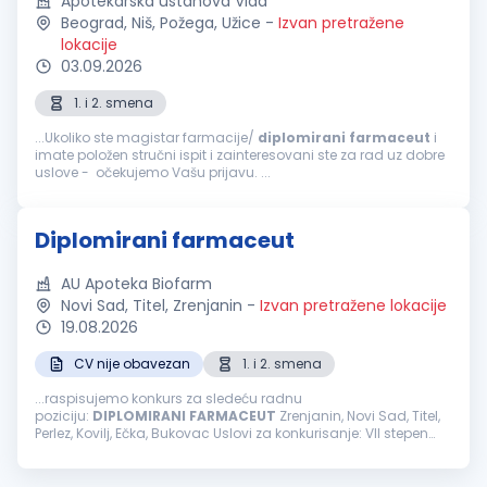
Apotekarska ustanova Vida
Beograd, Niš, Požega, Užice
-
Izvan pretražene
lokacije
03.09.2026
1. i 2. smena
...Ukoliko ste magistar farmacije/
diplomirani
farmaceut
i
imate položen stručni ispit i zainteresovani ste za rad uz dobre
uslove - očekujemo Vašu prijavu. ...
Diplomirani farmaceut
AU Apoteka Biofarm
Novi Sad, Titel, Zrenjanin
-
Izvan pretražene lokacije
19.08.2026
CV nije obavezan
1. i 2. smena
...raspisujemo konkurs za sledeću radnu
poziciju:
DIPLOMIRANI
FARMACEUT
Zrenjanin, Novi Sad, Titel,
Perlez, Kovilj, Ečka, Bukovac Uslovi za konkurisanje: VII stepen
stručne spreme-
farmaceutski
fakultet/položen stručni ispit
Licenca za rad Odgovornost...