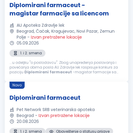
Diplomirani farmaceut -
magistar farmacije sa licencom
AU Apoteka Zdravlje lek
Beograd, Čačak, Kragujevac, Novi Pazar, Zemun
Polje
-
Izvan pretražene lokacije
05.09.2026
1. i 2. smena
...u odeljku "o poslodavcu". Zbog unapređenja poslovanja i
povećanja obima posla AU Zdravlje lek raspisuje konkurs za
poziciju
Diplomirani
farmaceut
-magistar farmacije sa
licencom (m/ž), za rad u našim apotekama u: - Beogradu
(Zemun) - Zemun polju...
Novo
Diplomirani farmaceut
Pet Network SRB veterinarska apoteka
Beograd
-
Izvan pretražene lokacije
20.08.2026
1. i 2. smena
Obaveštenje o statusu prijave