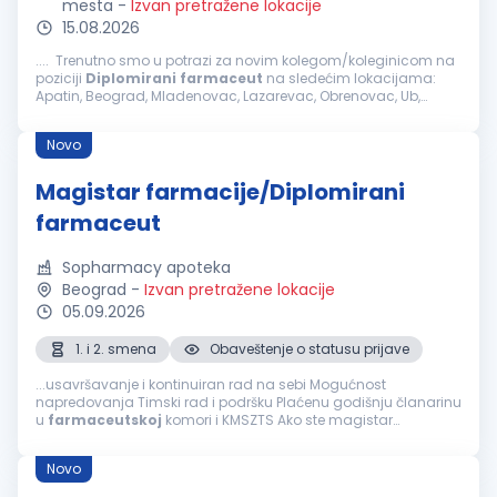
mesta
-
Izvan pretražene lokacije
15.08.2026
.... Trenutno smo u potrazi za novim kolegom/koleginicom na
poziciji
Diplomirani
farmaceut
na sledećim lokacijama:
Apatin, Beograd, Mladenovac, Lazarevac, Obrenovac, Ub,
Sombor, Zrenjanin, Kikinda, Beočin, Crvenka, Loznica, Subotica,
Stara Pazova...
Novo
Magistar farmacije/Diplomirani
farmaceut
Sopharmacy apoteka
Beograd
-
Izvan pretražene lokacije
05.09.2026
1. i 2. smena
Obaveštenje o statusu prijave
...usavršavanje i kontinuiran rad na sebi Mogućnost
napredovanja Timski rad i podršku Plaćenu godišnju članarinu
u
farmaceutskoj
komori i KMSZTS Ako ste magistar
farmacije -
diplomirani
farmaceut
- posedujete položen
stručni ispit i licencu za rad, poznajete rad...
Novo