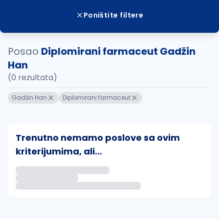
Poništite filtere
Posao
Diplomirani farmaceut Gadžin
Han
(0 rezultata)
Gadžin Han
Diplomirani farmaceut
Trenutno nemamo poslove sa ovim
kriterijumima, ali...
Ako sačuvate ovu pretragu, obavestićemo vas putem 