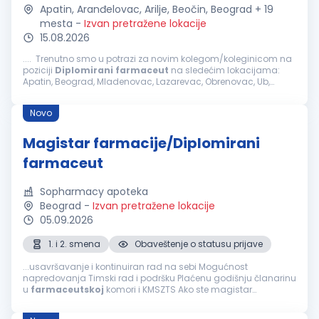
Apatin, Aranđelovac, Arilje, Beočin, Beograd + 19
mesta
-
Izvan pretražene lokacije
15.08.2026
.... Trenutno smo u potrazi za novim kolegom/koleginicom na
poziciji
Diplomirani
farmaceut
na sledećim lokacijama:
Apatin, Beograd, Mladenovac, Lazarevac, Obrenovac, Ub,
Sombor, Zrenjanin, Kikinda, Beočin, Crvenka, Loznica, Subotica,
Stara Pazova...
Novo
Magistar farmacije/Diplomirani
farmaceut
Sopharmacy apoteka
Beograd
-
Izvan pretražene lokacije
05.09.2026
1. i 2. smena
Obaveštenje o statusu prijave
...usavršavanje i kontinuiran rad na sebi Mogućnost
napredovanja Timski rad i podršku Plaćenu godišnju članarinu
u
farmaceutskoj
komori i KMSZTS Ako ste magistar
farmacije -
diplomirani
farmaceut
- posedujete položen
stručni ispit i licencu za rad, poznajete rad...