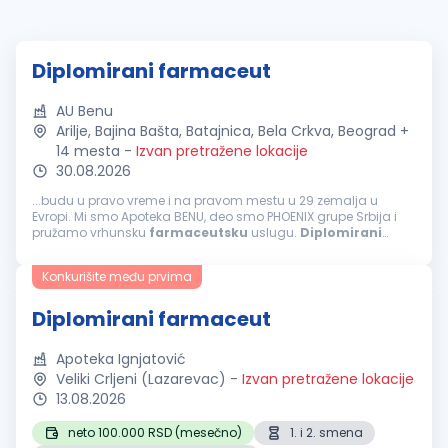
Diplomirani farmaceut
AU Benu
Arilje, Bajina Bašta, Batajnica, Bela Crkva, Beograd +
14 mesta
-
Izvan pretražene lokacije
30.08.2026
...budu u pravo vreme i na pravom mestu u 29 zemalja u
Evropi. Mi smo Apoteka BENU, deo smo PHOENIX grupe Srbija i
pružamo vrhunsku
farmaceutsku
uslugu.
Diplomirani
farmaceut
Beograd, Borča, Bavanište, Pančevo, Dolovo, Kovin,
Brestovac, Kačarevo, Bela...
Konkurišite među prvima
Diplomirani farmaceut
Apoteka Ignjatović
Veliki Crljeni (Lazarevac)
-
Izvan pretražene lokacije
13.08.2026
neto 100.000 RSD (mesečno)
1. i 2. smena