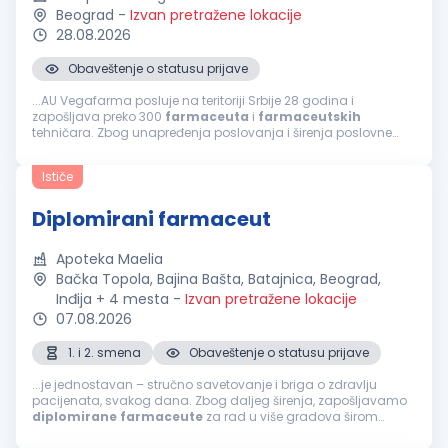
Beograd
-
Izvan pretražene lokacije
28.08.2026
Obaveštenje o statusu prijave
...AU Vegafarma posluje na teritoriji Srbije 28 godina i
zapošljava preko 300
farmaceuta
i
farmaceutskih
tehničara. Zbog unapređenja poslovanja i širenja poslovne
mreže raspisujemo konkurs za rad u apoteci u Beogradu, za
poziciju:
Diplomirani
...
Ističe
Diplomirani farmaceut
Apoteka Maelia
Bačka Topola, Bajina Bašta, Batajnica, Beograd,
Inđija + 4 mesta
-
Izvan pretražene lokacije
07.08.2026
1. i 2. smena
Obaveštenje o statusu prijave
...je jednostavan – stručno savetovanje i briga o zdravlju
pacijenata, svakog dana. Zbog daljeg širenja, zapošljavamo
diplomirane
farmaceute
za rad u više gradova širom
Srbije. Ako želite: Stabilan posao u sigurnom i organizovanom