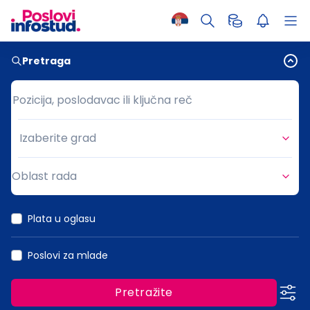
Pretraga
Pozicija, poslodavac ili ključna reč
Pozicija, poslodavac ili ključna reč
Izaberite grad
Grad
Oblast rada
Oblast rada
Plata u oglasu
Poslovi za mlade
Pretražite