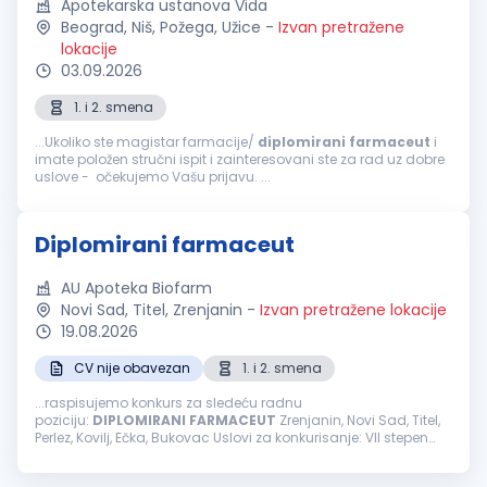
Apotekarska ustanova Vida
Beograd, Niš, Požega, Užice
-
Izvan pretražene
lokacije
03.09.2026
1. i 2. smena
...Ukoliko ste magistar farmacije/
diplomirani
farmaceut
i
imate položen stručni ispit i zainteresovani ste za rad uz dobre
uslove - očekujemo Vašu prijavu. ...
Diplomirani farmaceut
AU Apoteka Biofarm
Novi Sad, Titel, Zrenjanin
-
Izvan pretražene lokacije
19.08.2026
CV nije obavezan
1. i 2. smena
...raspisujemo konkurs za sledeću radnu
poziciju:
DIPLOMIRANI
FARMACEUT
Zrenjanin, Novi Sad, Titel,
Perlez, Kovilj, Ečka, Bukovac Uslovi za konkurisanje: VII stepen
stručne spreme-
farmaceutski
fakultet/položen stručni ispit
Licenca za rad Odgovornost...