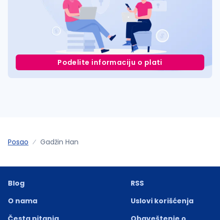
Podelite informaciju o plati
Posao
Gadžin Han
Blog
RSS
O nama
Uslovi korišćenja
Česta pitanja
Obaveštenje o