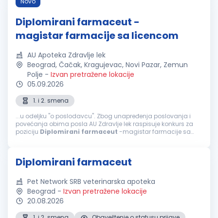
Novo
Diplomirani farmaceut -
magistar farmacije sa licencom
AU Apoteka Zdravlje lek
Beograd, Čačak, Kragujevac, Novi Pazar, Zemun
Polje
-
Izvan pretražene lokacije
05.09.2026
1. i 2. smena
...u odeljku "o poslodavcu". Zbog unapređenja poslovanja i
povećanja obima posla AU Zdravlje lek raspisuje konkurs za
poziciju
Diplomirani
farmaceut
-magistar farmacije sa
licencom (m/ž), za rad u našim apotekama u: - Beogradu
(Zemun) - Zemun polju...
Diplomirani farmaceut
Pet Network SRB veterinarska apoteka
Beograd
-
Izvan pretražene lokacije
20.08.2026
1. i 2. smena
Obaveštenje o statusu prijave