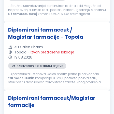
...Stručno usavršavanje i kontinuiran rad na sebi Mogućnost
napredovanja Timski rad i podršku Plaćenu godišnju članarinu
u
farmaceutskoj
komori i KMSZTS Ako ste magistar
farmacije -
diplomirani
farmaceut
- posedujete položen
stručni ispit i licencu za rad...
Diplomirani farmaceut /
Magistar farmacije - Topola
AU Galen Pharm
Topola
-
Izvan pretražene lokacije
19.08.2026
Obaveštenje o statusu prijave
...Apotekarska ustanova Galen pharm jedna je od vodećih
farmaceutskih
kompanija u Srbiji, poznata po kvalitetu,
stručnosti i dostupnosti zdravstvene zaštite. Zbog proširenja
obima posla u potrazi smo za motivisanom i odgovornom
osobom za poziciju...
Diplomirani farmaceut/Magistar
farmacije