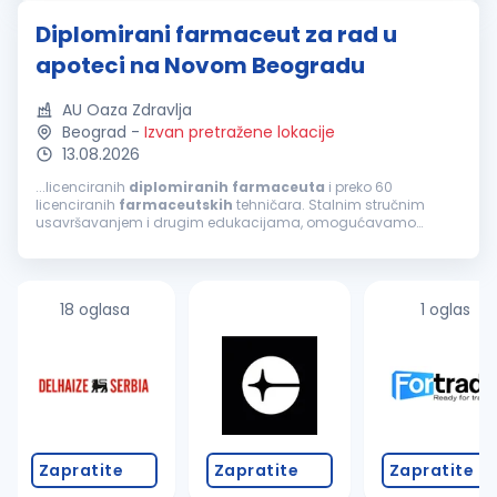
sistemu Priliku...
Diplomirani farmaceut za rad u
apoteci na Novom Beogradu
AU Oaza Zdravlja
Beograd
-
Izvan pretražene lokacije
13.08.2026
...licenciranih
diplomiranih
farmaceuta
i preko 60
licenciranih
farmaceutskih
tehničara. Stalnim stručnim
usavršavanjem i drugim edukacijama, omogućavamo
našim zaposlenima kontinuiran razvoj. Najveća snaga naše
ustanove su zaposleni koji svojom stručnošću...
18 oglasa
1 oglas
Zapratite
Zapratite
Zapratite