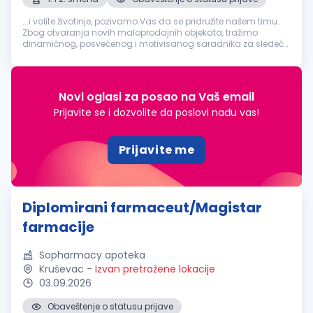
...i volite životinje, pozivamo Vas da se pridružite našem timu.
Zbog otvaranja novih maloprodajnih objekata, tražimo
dinamičnog, posvećenog i motivisanog saradnika za sledeće
radno mesto:
Diplomirani
farmaceut
. Opis posla rad u
veterinarskoj apoteci u sklopu...
Novi oglasi za posao na Vaš email
Prijavite se i dozvolite da poslovi nađu vas!
Prijavite me
Diplomirani farmaceut/Magistar
farmacije
Sopharmacy apoteka
Kruševac
-
Izvan pretražene lokacije
03.09.2026
Obaveštenje o statusu prijave