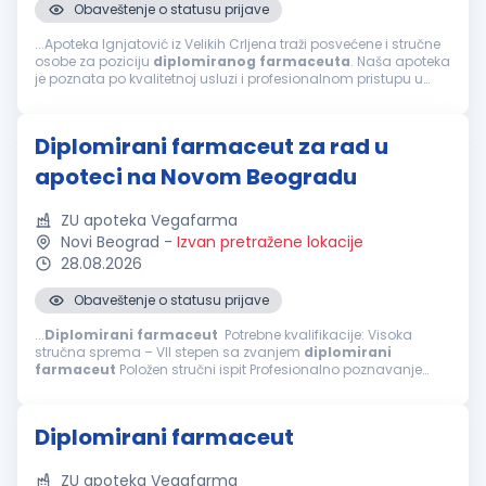
Obaveštenje o statusu prijave
...Apoteka Ignjatović iz Velikih Crljena traži posvećene i stručne
osobe za poziciju
diplomiranog
farmaceuta
. Naša apoteka
je poznata po kvalitetnoj usluzi i profesionalnom pristupu u
pružanju
farmaceutskih
usluga. Ukoliko želite da radite u
dinamičnom...
Diplomirani farmaceut za rad u
apoteci na Novom Beogradu
ZU apoteka Vegafarma
Novi Beograd
-
Izvan pretražene lokacije
28.08.2026
Obaveštenje o statusu prijave
...
Diplomirani
farmaceut
Potrebne kvalifikacije: Visoka
stručna sprema – VII stepen sa zvanjem
diplomirani
farmaceut
Položen stručni ispit Profesionalno poznavanje
rada na računaru Spremnost za timski rad i izvršavanje
zadatih planova rada Prednost...
Diplomirani farmaceut
ZU apoteka Vegafarma