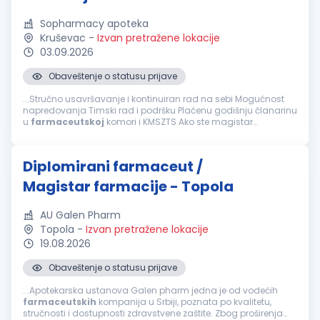
Sopharmacy apoteka
Kruševac
-
Izvan pretražene lokacije
03.09.2026
Obaveštenje o statusu prijave
...Stručno usavršavanje i kontinuiran rad na sebi Mogućnost
napredovanja Timski rad i podršku Plaćenu godišnju članarinu
u
farmaceutskoj
komori i KMSZTS Ako ste magistar
farmacije -
diplomirani
farmaceut
- posedujete položen
stručni ispit i licencu za rad...
Diplomirani farmaceut /
Magistar farmacije - Topola
AU Galen Pharm
Topola
-
Izvan pretražene lokacije
19.08.2026
Obaveštenje o statusu prijave
...Apotekarska ustanova Galen pharm jedna je od vodećih
farmaceutskih
kompanija u Srbiji, poznata po kvalitetu,
stručnosti i dostupnosti zdravstvene zaštite. Zbog proširenja