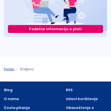
Podelite informaciju o plati
Posao
Kraljevo
Blog
RSS
O nama
Uslovi korišćenja
Česta pitanja
Obaveštenje o