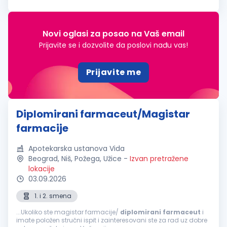
obima posla u potrazi smo za motivisanom i odgovornom
osobom za poziciju...
Novi oglasi za posao na Vaš email
Prijavite se i dozvolite da poslovi nađu vas!
Prijavite me
Diplomirani farmaceut/Magistar
farmacije
Apotekarska ustanova Vida
Beograd, Niš, Požega, Užice
-
Izvan pretražene
lokacije
03.09.2026
1. i 2. smena
...Ukoliko ste magistar farmacije/
diplomirani
farmaceut
i
imate položen stručni ispit i zainteresovani ste za rad uz dobre