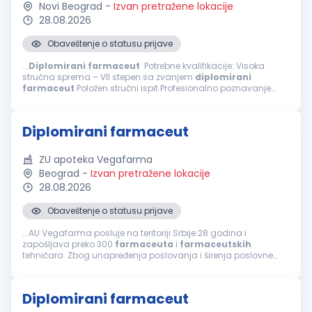
Novi Beograd
-
Izvan pretražene lokacije
28.08.2026
Obaveštenje o statusu prijave
...
Diplomirani
farmaceut
Potrebne kvalifikacije: Visoka
stručna sprema – VII stepen sa zvanjem
diplomirani
farmaceut
Položen stručni ispit Profesionalno poznavanje
rada na računaru Spremnost za timski rad i izvršavanje
zadatih planova rada Prednost...
Diplomirani farmaceut
ZU apoteka Vegafarma
Beograd
-
Izvan pretražene lokacije
28.08.2026
Obaveštenje o statusu prijave
...AU Vegafarma posluje na teritoriji Srbije 28 godina i
zapošljava preko 300
farmaceuta
i
farmaceutskih
tehničara. Zbog unapređenja poslovanja i širenja poslovne
mreže raspisujemo konkurs za rad u apoteci u Beogradu, za
poziciju:
Diplomirani
...
Diplomirani farmaceut