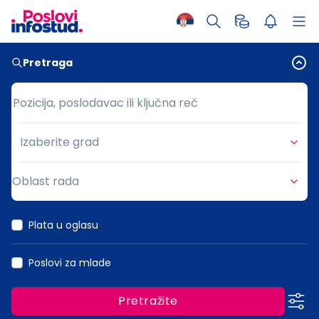
Pretraga
Pozicija, poslodavac ili ključna reč
Pozicija, poslodavac ili ključna reč
Izaberite grad
Grad
Oblast rada
Oblast rada
Plata u oglasu
Poslovi za mlade
Pretražite