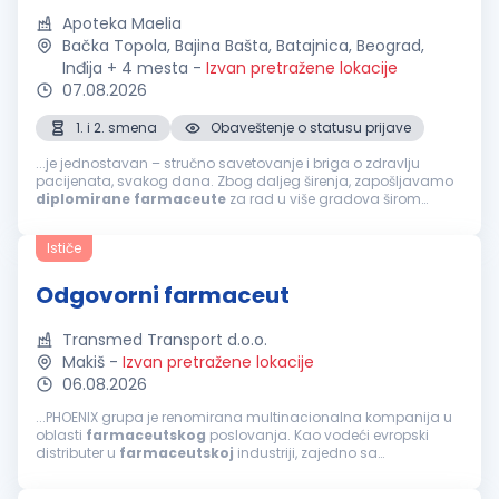
Apoteka Maelia
Bačka Topola, Bajina Bašta, Batajnica, Beograd,
Inđija + 4 mesta
-
Izvan pretražene lokacije
07.08.2026
1. i 2. smena
Obaveštenje o statusu prijave
...je jednostavan – stručno savetovanje i briga o zdravlju
pacijenata, svakog dana. Zbog daljeg širenja, zapošljavamo
diplomirane
farmaceute
za rad u više gradova širom
Srbije. Ako želite: Stabilan posao u sigurnom i organizovanom
sistemu Priliku...
Ističe
Odgovorni farmaceut
Transmed Transport d.o.o.
Makiš
-
Izvan pretražene lokacije
06.08.2026
...PHOENIX grupa je renomirana multinacionalna kompanija u
oblasti
farmaceutskog
poslovanja. Kao vodeći evropski
distributer u
farmaceutskoj
industriji, zajedno sa
veleprodajom, maloprodajom i
farmaceutskim
uslugama
staramo se da
farmaceutski
proizvodi...