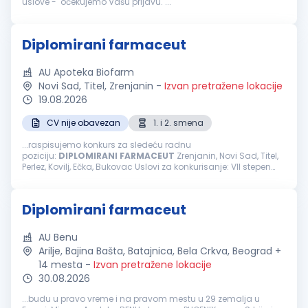
uslove - očekujemo Vašu prijavu. ...
Diplomirani farmaceut
AU Apoteka Biofarm
Novi Sad, Titel, Zrenjanin
-
Izvan pretražene lokacije
19.08.2026
CV nije obavezan
1. i 2. smena
...raspisujemo konkurs za sledeću radnu
poziciju:
DIPLOMIRANI
FARMACEUT
Zrenjanin, Novi Sad, Titel,
Perlez, Kovilj, Ečka, Bukovac Uslovi za konkurisanje: VII stepen
stručne spreme-
farmaceutski
fakultet/položen stručni ispit
Licenca za rad Odgovornost...
Diplomirani farmaceut
AU Benu
Arilje, Bajina Bašta, Batajnica, Bela Crkva, Beograd +
14 mesta
-
Izvan pretražene lokacije
30.08.2026
...budu u pravo vreme i na pravom mestu u 29 zemalja u