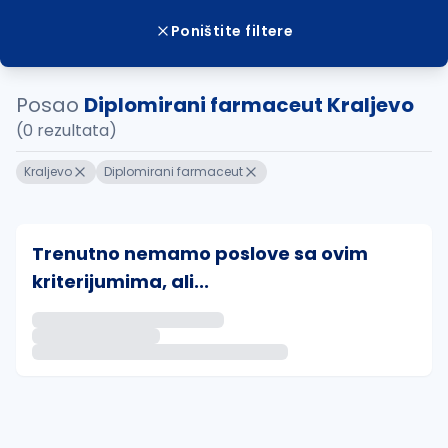
Poništite filtere
Posao
Diplomirani farmaceut Kraljevo
(0 rezultata)
Kraljevo
Diplomirani farmaceut
Trenutno nemamo poslove sa ovim
kriterijumima, ali...
Ako sačuvate ovu pretragu, obavestićemo vas putem 
uvajte pretragu