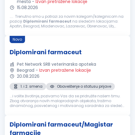
mesta
-
Izvan pretražene lokacije
15.08.2026
.... Trenutno smo u potrazi za novim kolegom/koleginicom na
poziciji
Diplomirani
farmaceut
na sledećim lokacijama:
Apatin, Beograd, Mladenovac, Lazarevac, Obrenovac, Ub,
Sombor, Zrenjanin, Kikinda, Beočin, Crvenka, Loznica, Subotica,
Stara Pazova...
Novo
Diplomirani farmaceut
Pet Network SRB veterinarska apoteka
Beograd
-
Izvan pretražene lokacije
20.08.2026
1. i 2. smena
Obaveštenje o statusu prijave
...i volite životinje, pozivamo Vas da se pridružite našem timu.
Zbog otvaranja novih maloprodajnih objekata, tražimo
dinamičnog, posvećenog i motivisanog saradnika za sledeće
radno mesto:
Diplomirani
farmaceut
. Opis posla rad u
veterinarskoj apoteci u sklopu...
Diplomirani farmaceut/Magistar
farmacije