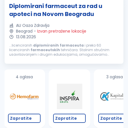
Diplomirani farmaceut za rad u
apoteci na Novom Beogradu
AU Oaza Zdravlja
Beograd
-
Izvan pretražene lokacije
13.08.2026
...licenciranih
diplomiranih
farmaceuta
i preko 60
licenciranih
farmaceutskih
tehničara. Stalnim stručnim
usavršavanjem i drugim edukacijama, omogućavamo
našim zaposlenima kontinuiran razvoj. Najveća snaga naše
ustanove su zaposleni koji svojom stručnošću...
4 oglasa
3 oglasa
Zapratite
Zapratite
Zapratite