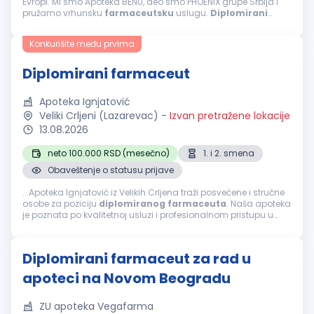
Evropi. Mi smo Apoteka BENU, deo smo PHOENIX grupe Srbija i
pružamo vrhunsku
farmaceutsku
uslugu.
Diplomirani
farmaceut
Beograd, Borča, Bavanište, Pančevo, Dolovo, Kovin,
Brestovac, Kačarevo, Bela...
Konkurišite među prvima
Diplomirani farmaceut
Apoteka Ignjatović
Veliki Crljeni (Lazarevac)
-
Izvan pretražene lokacije
13.08.2026
neto 100.000 RSD (mesečno)
1. i 2. smena
Obaveštenje o statusu prijave
...Apoteka Ignjatović iz Velikih Crljena traži posvećene i stručne
osobe za poziciju
diplomiranog
farmaceuta
. Naša apoteka
je poznata po kvalitetnoj usluzi i profesionalnom pristupu u
pružanju
farmaceutskih
usluga. Ukoliko želite da radite u
dinamičnom...
Diplomirani farmaceut za rad u
apoteci na Novom Beogradu
ZU apoteka Vegafarma