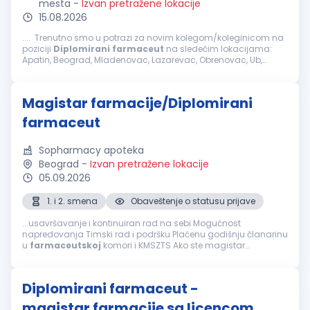
mesta
-
Izvan pretražene lokacije
15.08.2026
.... Trenutno smo u potrazi za novim kolegom/koleginicom na
poziciji
Diplomirani
farmaceut
na sledećim lokacijama:
Apatin, Beograd, Mladenovac, Lazarevac, Obrenovac, Ub,
Sombor, Zrenjanin, Kikinda, Beočin, Crvenka, Loznica, Subotica,
Stara Pazova...
Magistar farmacije/Diplomirani
farmaceut
Sopharmacy apoteka
Beograd
-
Izvan pretražene lokacije
05.09.2026
1. i 2. smena
Obaveštenje o statusu prijave
...usavršavanje i kontinuiran rad na sebi Mogućnost
napredovanja Timski rad i podršku Plaćenu godišnju članarinu
u
farmaceutskoj
komori i KMSZTS Ako ste magistar
farmacije -
diplomirani
farmaceut
- posedujete položen
stručni ispit i licencu za rad, poznajete rad...
Diplomirani farmaceut -
magistar farmacije sa licencom