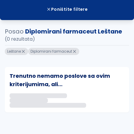
Poništite filtere
Posao
Diplomirani farmaceut Leštane
(0 rezultata)
Leštane
Diplomirani farmaceut
Trenutno nemamo poslove sa ovim
kriterijumima, ali...
Ako sačuvate ovu pretragu, obavestićemo vas putem 
uvajte pretragu