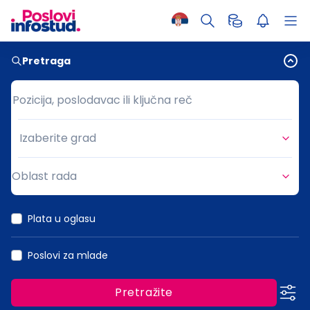
Pretraga
Pozicija, poslodavac ili ključna reč
Pozicija, poslodavac ili ključna reč
Izaberite grad
Grad
Oblast rada
Oblast rada
Plata u oglasu
Poslovi za mlade
Pretražite