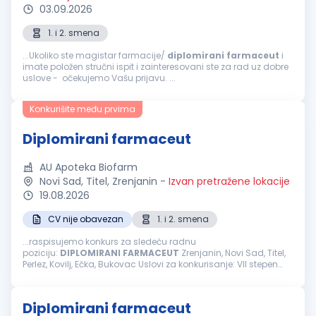
03.09.2026
1. i 2. smena
...Ukoliko ste magistar farmacije/
diplomirani
farmaceut
i
imate položen stručni ispit i zainteresovani ste za rad uz dobre
uslove - očekujemo Vašu prijavu. ...
Konkurišite među prvima
Diplomirani farmaceut
AU Apoteka Biofarm
Novi Sad, Titel, Zrenjanin
-
Izvan pretražene lokacije
19.08.2026
CV nije obavezan
1. i 2. smena
...raspisujemo konkurs za sledeću radnu
poziciju:
DIPLOMIRANI
FARMACEUT
Zrenjanin, Novi Sad, Titel,
Perlez, Kovilj, Ečka, Bukovac Uslovi za konkurisanje: VII stepen
stručne spreme-
farmaceutski
fakultet/položen stručni ispit
Licenca za rad Odgovornost...
Diplomirani farmaceut