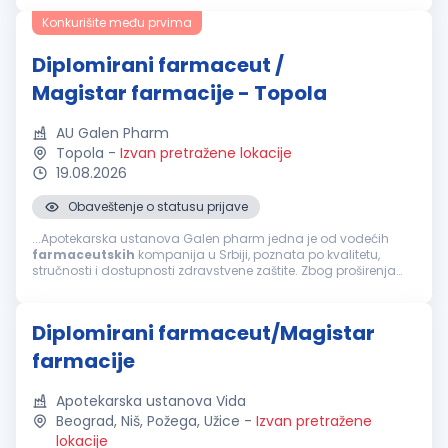
stručni ispit i licencu za rad...
Konkurišite među prvima
Diplomirani farmaceut /
Magistar farmacije - Topola
AU Galen Pharm
Topola
-
Izvan pretražene lokacije
19.08.2026
Obaveštenje o statusu prijave
...Apotekarska ustanova Galen pharm jedna je od vodećih
farmaceutskih
kompanija u Srbiji, poznata po kvalitetu,
stručnosti i dostupnosti zdravstvene zaštite. Zbog proširenja
obima posla u potrazi smo za motivisanom i odgovornom
osobom za poziciju...
Diplomirani farmaceut/Magistar
farmacije
Apotekarska ustanova Vida
Beograd, Niš, Požega, Užice
-
Izvan pretražene
lokacije