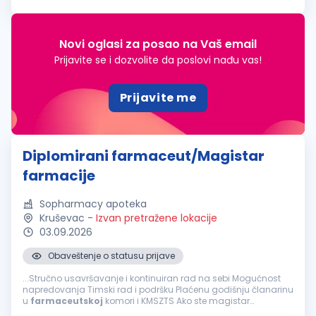
radno mesto:
Diplomirani
farmaceut
. Opis posla rad u
veterinarskoj apoteci u sklopu...
Novi oglasi za posao na Vaš email
Prijavite se i dozvolite da poslovi nađu vas!
Prijavite me
Diplomirani farmaceut/Magistar
farmacije
Sopharmacy apoteka
Kruševac
-
Izvan pretražene lokacije
03.09.2026
Obaveštenje o statusu prijave
...Stručno usavršavanje i kontinuiran rad na sebi Mogućnost
napredovanja Timski rad i podršku Plaćenu godišnju članarinu
u
farmaceutskoj
komori i KMSZTS Ako ste magistar
farmacije -
diplomirani
farmaceut
- posedujete položen