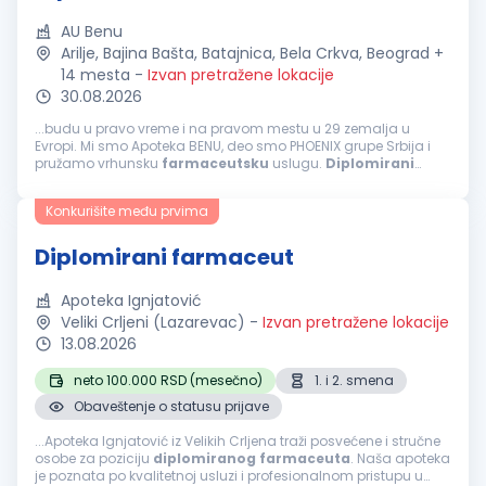
AU Benu
Arilje, Bajina Bašta, Batajnica, Bela Crkva, Beograd +
14 mesta
-
Izvan pretražene lokacije
30.08.2026
...budu u pravo vreme i na pravom mestu u 29 zemalja u
Evropi. Mi smo Apoteka BENU, deo smo PHOENIX grupe Srbija i
pružamo vrhunsku
farmaceutsku
uslugu.
Diplomirani
farmaceut
Beograd, Borča, Bavanište, Pančevo, Dolovo, Kovin,
Brestovac, Kačarevo, Bela...
Konkurišite među prvima
Diplomirani farmaceut
Apoteka Ignjatović
Veliki Crljeni (Lazarevac)
-
Izvan pretražene lokacije
13.08.2026
neto 100.000 RSD (mesečno)
1. i 2. smena
Obaveštenje o statusu prijave
...Apoteka Ignjatović iz Velikih Crljena traži posvećene i stručne
osobe za poziciju
diplomiranog
farmaceuta
. Naša apoteka
je poznata po kvalitetnoj usluzi i profesionalnom pristupu u