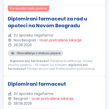
pružanju
farmaceutskih
usluga. Ukoliko želite da radite u
dinamičnom...
Konkurišite među prvima
Diplomirani farmaceut za rad u
apoteci na Novom Beogradu
ZU apoteka Vegafarma
Novi Beograd
-
Izvan pretražene lokacije
28.08.2026
Obaveštenje o statusu prijave
...
Diplomirani
farmaceut
Potrebne kvalifikacije: Visoka
stručna sprema – VII stepen sa zvanjem
diplomirani
farmaceut
Položen stručni ispit Profesionalno poznavanje
rada na računaru Spremnost za timski rad i izvršavanje
zadatih planova rada Prednost...
Diplomirani farmaceut
ZU apoteka Vegafarma
Beograd
-
Izvan pretražene lokacije
28.08.2026