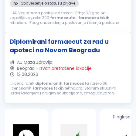
Obaveštenje o statusu prijave
...AU Vegafarma posluje na teritoriji Srbije 28 godina i
zapošljava preko 300
farmaceuta
i
farmaceutskih
tehničara. Zbog unapređenja poslovanja i širenja poslovne
mreže raspisujemo konkurs za rad u apoteci u Beogradu, za
poziciju:
Diplomirani
...
Diplomirani farmaceut za rad u
apoteci na Novom Beogradu
AU Oaza Zdravlja
Beograd
-
Izvan pretražene lokacije
13.08.2026
...licenciranih
diplomiranih
farmaceuta
i preko 60
licenciranih
farmaceutskih
tehničara. Stalnim stručnim
usavršavanjem i drugim edukacijama, omogućavamo
našim zaposlenima kontinuiran razvoj. Najveća snaga naše
ustanove su zaposleni koji svojom stručnošću...
11 oglasa