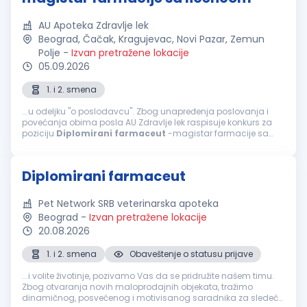
AU Apoteka Zdravlje lek
Beograd, Čačak, Kragujevac, Novi Pazar, Zemun
Polje
-
Izvan pretražene lokacije
05.09.2026
1. i 2. smena
...u odeljku "o poslodavcu". Zbog unapređenja poslovanja i
povećanja obima posla AU Zdravlje lek raspisuje konkurs za
poziciju
Diplomirani
farmaceut
-magistar farmacije sa
licencom (m/ž), za rad u našim apotekama u: - Beogradu
(Zemun) - Zemun polju...
Diplomirani farmaceut
Pet Network SRB veterinarska apoteka
Beograd
-
Izvan pretražene lokacije
20.08.2026
1. i 2. smena
Obaveštenje o statusu prijave
...i volite životinje, pozivamo Vas da se pridružite našem timu.
Zbog otvaranja novih maloprodajnih objekata, tražimo
dinamičnog, posvećenog i motivisanog saradnika za sledeće