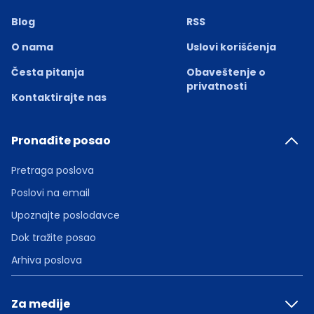
Blog
RSS
O nama
Uslovi korišćenja
Česta pitanja
Obaveštenje o
privatnosti
Kontaktirajte nas
Pronađite posao
Pretraga poslova
Poslovi na email
Upoznajte poslodavce
Dok tražite posao
Arhiva poslova
Za medije