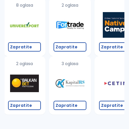
uvajte pretragu
8 oglasa
2 oglasa
Takođe možete da:
proverite pravopisne greške (koristite č, ć, š, đ, ž,
povećajte radijus za odabrani grad
promenite odabrane filtere pretrage
Zapratite
Zapratite
Zapratite
2 oglasa
3 oglasa
Zapratite
Zapratite
Zapratite