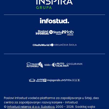
Poslovi Infostud vodeća platforma za zapošljavanje u Srbiji, deo
centra za zapošljavanje i razvoj karijere - Infostud.
©
Infostud rešenja d.o.o. Subotica
, 2000 -
2026
. Sadržaj sajta