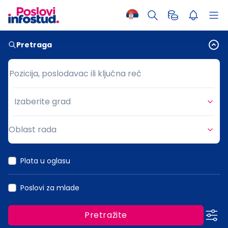
Pretraga
Pozicija, poslodavac ili ključna reč
Pozicija, poslodavac ili ključna reč
Izaberite grad
Grad
Oblast rada
Oblast rada
Plata u oglasu
Poslovi za mlade
Pretražite