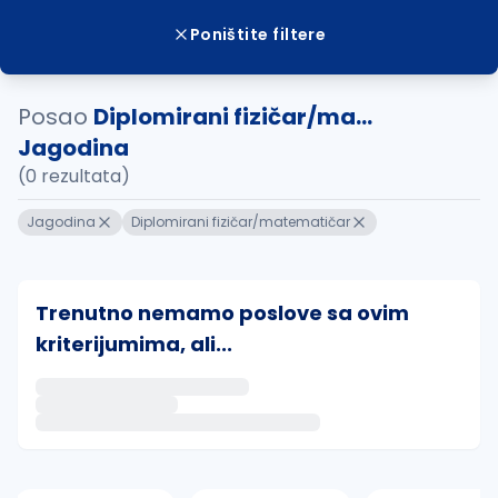
Poništite filtere
Posao
Diplomirani fizičar/ma...
Jagodina
(0 rezultata)
Jagodina
Diplomirani fizičar/matematičar
Trenutno nemamo poslove sa ovim
kriterijumima, ali...
Ako sačuvate ovu pretragu, obavestićemo vas putem 