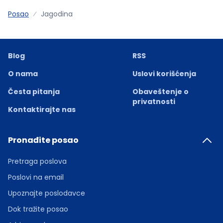
Posao
Jagodina
Blog
RSS
O nama
Uslovi korišćenja
Česta pitanja
Obaveštenje o
privatnosti
Kontaktirajte nas
Pronađite posao
Pretraga poslova
Poslovi na email
Upoznajte poslodavce
Dok tražite posao