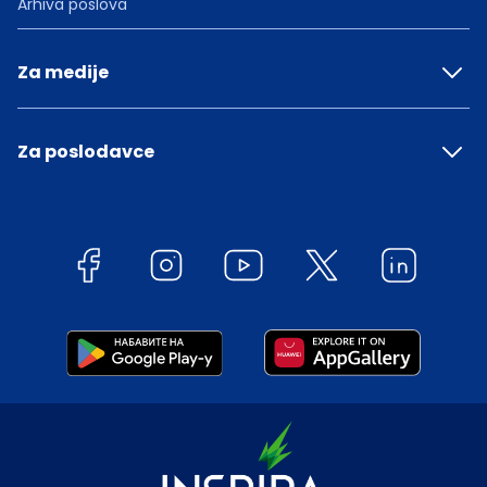
Arhiva poslova
Za medije
Za poslodavce