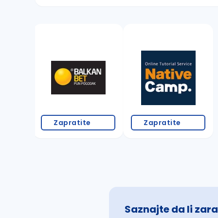
Sačuvajte pretragu
Takođe možete da:
proverite pravopisne greške (koristite č, ć,
povećajte radijus za odabrani grad
promenite odabrane filtere pretrage
Zapratite
Zapratite
Saznajte da li zara