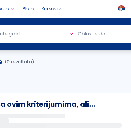
osao
Plate
Kursevi
Oblast rada
rite grad
Oblast rada
e
(0 rezultata)
ovim kriterijumima, ali...
s putem email-a kada se pojave novi poslovi.