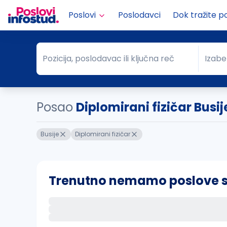
Poslovi
Poslodavci
Dok tražite p
Pozicija, poslodavac ili ključna reč
Izabe
Pozicija, poslodavac ili ključna reč
Grad
Posao
Diplomirani fizičar Busij
Busije
Diplomirani fizičar
Trenutno nemamo poslove sa 
Ako sačuvate ovu pretragu, obavestićemo va