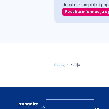
Unesite iznos plate i pog
Podelite informaciju o 
Posao
Busije
Pronađite
Za