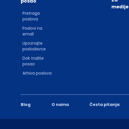
posao
medije
Pretraga
poslova
Poslovi na
email
Upoznajte
poslodavce
Dok tražite
posao
Arhiva poslova
Blog
O nama
Česta pitanja