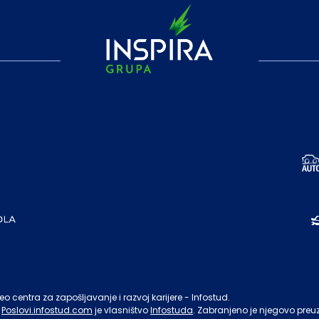
o centra za zapošljavanje i razvoj karijere - Infostud.
Poslovi.infostud.com
je vlasništvo
Infostuda
. Zabranjeno je njegovo preu