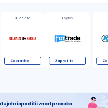
18 oglasa
1 oglas
 š, đ, ž, dž)
Zapratite
Zapratite
Za
đujete ispod ili iznad proseka