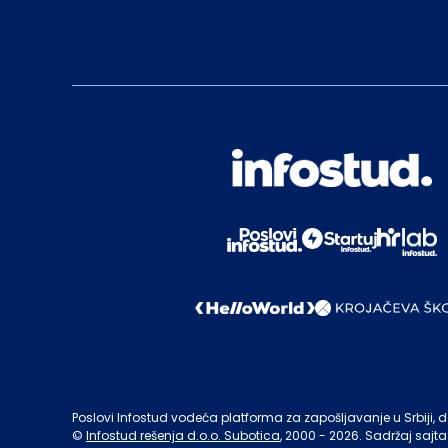
Poslovi Infostud vodeća platforma za zapošljavanje u Srbiji, de
©
Infostud rešenja d.o.o. Subotica
, 2000 -
2026
. Sadržaj sajta