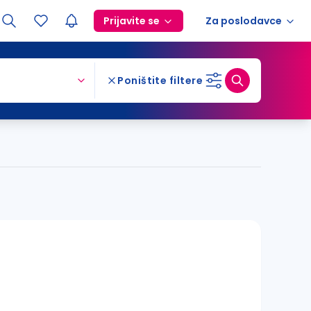
Prijavite se
Za poslodavce
Poništite filtere