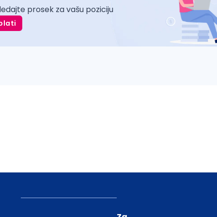
ledajte prosek za vašu poziciju
plati
Za