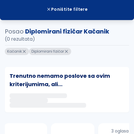
Poništite filtere
Posao
Diplomirani fizičar Kačanik
(0 rezultata)
Kačanik
Diplomirani fizičar
Trenutno nemamo poslove sa ovim
kriterijumima, ali...
Ako sačuvate ovu pretragu, obavestićemo vas putem 
uvajte pretragu
3 oglasa