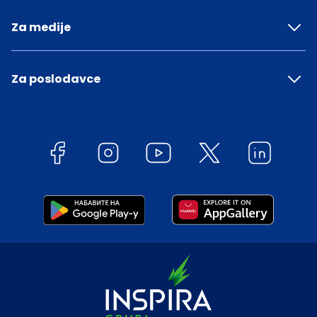
Za medije
Za poslodavce