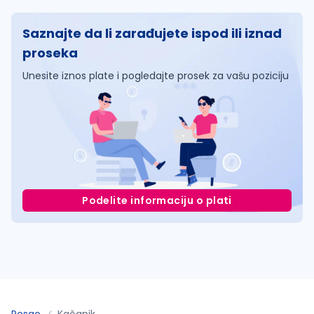
Saznajte da li zarađujete ispod ili iznad
proseka
Unesite iznos plate i pogledajte prosek za vašu poziciju
Podelite informaciju o plati
Posao
Kačanik