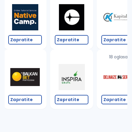
Takođe možete da:
proverite pravopisne greške (koristite č, ć, š, đ, ž,
povećajte radijus za odabrani grad
promenite odabrane filtere pretrage
Zapratite
Zapratite
Zapratite
18 oglasa
Zapratite
Zapratite
Zapratite