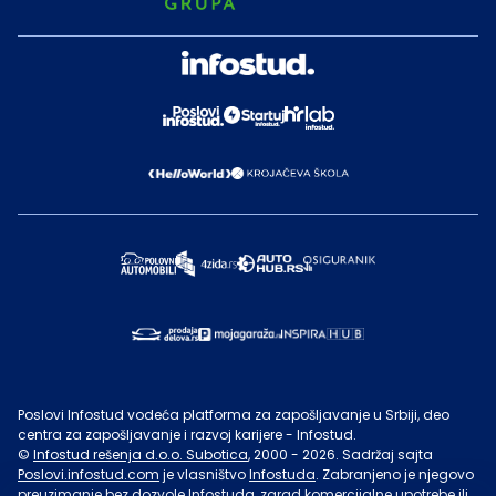
Poslovi Infostud vodeća platforma za zapošljavanje u Srbiji, deo
centra za zapošljavanje i razvoj karijere - Infostud.
©
Infostud rešenja d.o.o. Subotica
, 2000 -
2026
. Sadržaj sajta
Poslovi.infostud.com
je vlasništvo
Infostuda
. Zabranjeno je njegovo
preuzimanje bez dozvole
Infostuda
, zarad komercijalne upotrebe ili