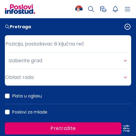
Pretraga
Pozicija, poslodavac ili ključna reč
Pozicija, poslodavac ili ključna reč
Izaberite grad
Grad
Oblast rada
Oblast rada
Plata u oglasu
Poslovi za mlade
Pretražite