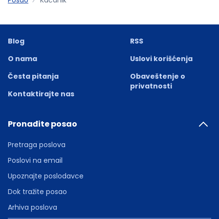
Blog
RSS
O nama
Uslovi korišćenja
Česta pitanja
Obaveštenje o
privatnosti
Kontaktirajte nas
Pronađite posao
Pretraga poslova
Poslovi na email
Upoznajte poslodavce
Dok tražite posao
Arhiva poslova