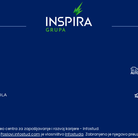
o centra za zapošljavanje i razvoj karijere - Infostud.
Poslovi.infostud.com
je vlasništvo
Infostuda
. Zabranjeno je njegovo preu