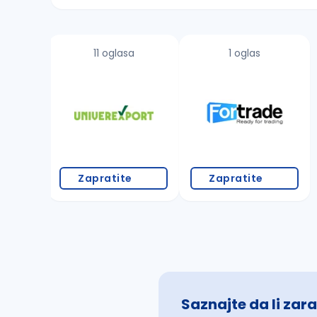
Sačuvajte pretragu
11 oglasa
1 oglas
Takođe možete da:
proverite pravopisne greške (koristite č, ć,
povećajte radijus za odabrani grad
promenite odabrane filtere pretrage
Zapratite
Zapratite
Saznajte da li zara