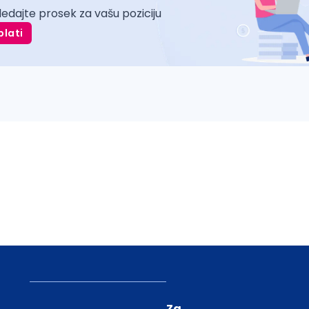
ledajte prosek za vašu poziciju
plati
Za