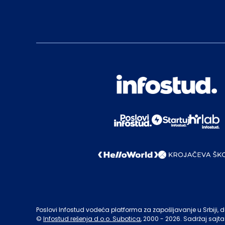
Poslovi Infostud vodeća platforma za zapošljavanje u Srbiji, de
©
Infostud rešenja d.o.o. Subotica
, 2000 -
2026
. Sadržaj sajta