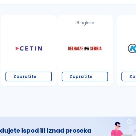
18 oglasa
 š, đ, ž, dž)
Zapratite
Zapratite
Za
đujete ispod ili iznad proseka