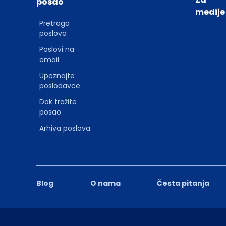
posao
medije
Pretraga
poslova
Poslovi na
email
Upoznajte
poslodavce
Dok tražite
posao
Arhiva poslova
Blog
O nama
Česta pitanja