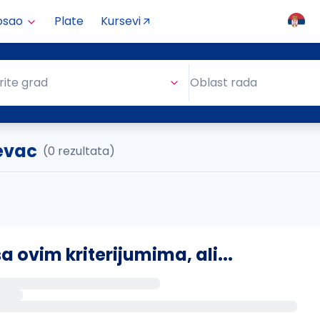
osao
Plate
Kursevi
Oblast rada
rite grad
Oblast rada
ševac
(0 rezultata)
ovim kriterijumima, ali...
s putem email-a kada se pojave novi poslovi.