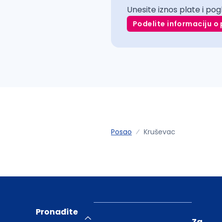
Unesite iznos plate i pog
Podelite informaciju o 
Posao
Kruševac
Pronađite
Za