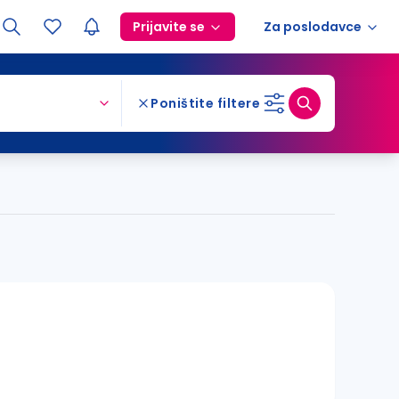
Prijavite se
Za poslodavce
Poništite filtere