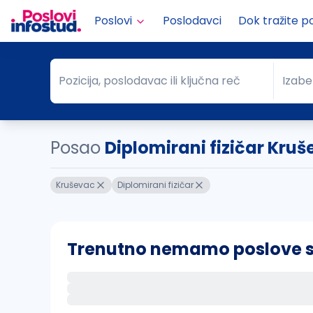
Poslovi
Poslodavci
Dok tražite p
Pozicija, poslodavac ili ključna reč
Izabe
Pozicija, poslodavac ili ključna reč
Grad
Posao
Diplomirani fizičar Kru
Kruševac
Diplomirani fizičar
Trenutno nemamo poslove sa 
Ako sačuvate ovu pretragu, obavestićemo va