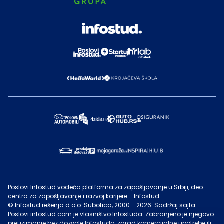
Poslovi Infostud vodeća platforma za zapošljavanje u Srbiji, deo
centra za zapošljavanje i razvoj karijere - Infostud.
©
Infostud rešenja d.o.o. Subotica
, 2000 -
2026
. Sadržaj sajta
Poslovi.infostud.com
je vlasništvo
Infostuda
. Zabranjeno je njegovo
preuzimanje bez dozvole
Infostuda
, zarad komercijalne upotrebe ili