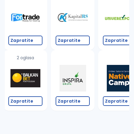
Takođe možete da:
proverite pravopisne greške (koristite č, ć, š, đ, ž,
povećajte radijus za odabrani grad
promenite odabrane filtere pretrage
Zapratite
Zapratite
Zapratite
2 oglasa
Zapratite
Zapratite
Zapratite