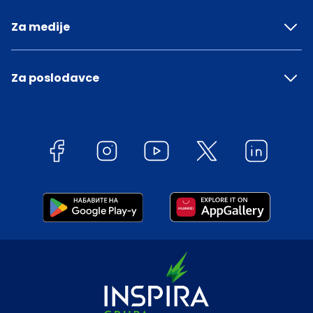
Za medije
Za poslodavce