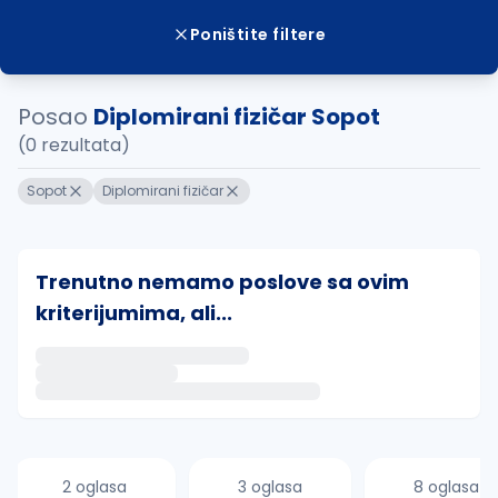
Poništite filtere
Posao
Diplomirani fizičar Sopot
(0 rezultata)
Sopot
Diplomirani fizičar
Trenutno nemamo poslove sa ovim
kriterijumima, ali...
Ako sačuvate ovu pretragu, obavestićemo vas putem 
uvajte pretragu
2 oglasa
3 oglasa
8 oglasa