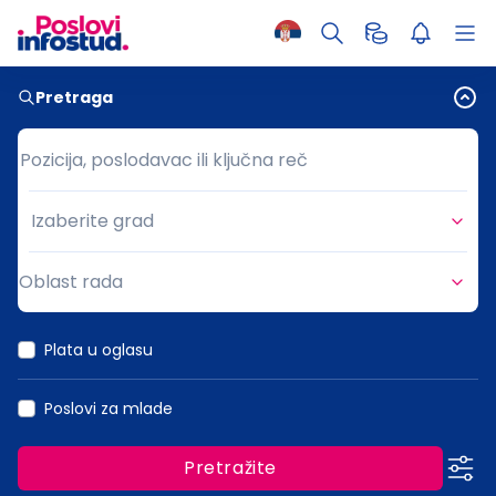
Pretraga
Pozicija, poslodavac ili ključna reč
Pozicija, poslodavac ili ključna reč
Izaberite grad
Grad
Oblast rada
Oblast rada
Plata u oglasu
Poslovi za mlade
Pretražite