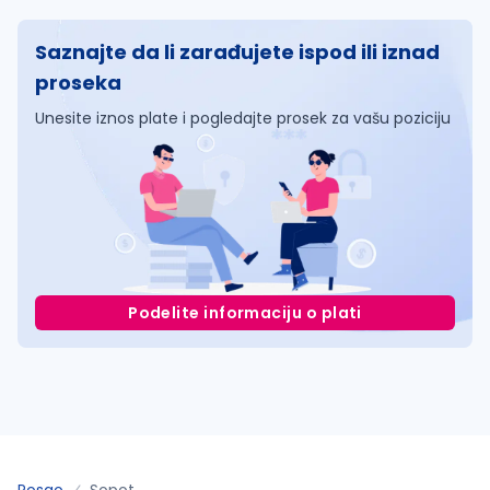
Saznajte da li zarađujete ispod ili iznad
proseka
Unesite iznos plate i pogledajte prosek za vašu poziciju
Podelite informaciju o plati
Posao
Sopot