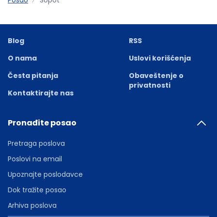
Blog
RSS
O nama
Uslovi korišćenja
Česta pitanja
Obaveštenje o
privatnosti
Kontaktirajte nas
Pronađite posao
Pretraga poslova
Poslovi na email
Upoznajte poslodavce
Dok tražite posao
Arhiva poslova