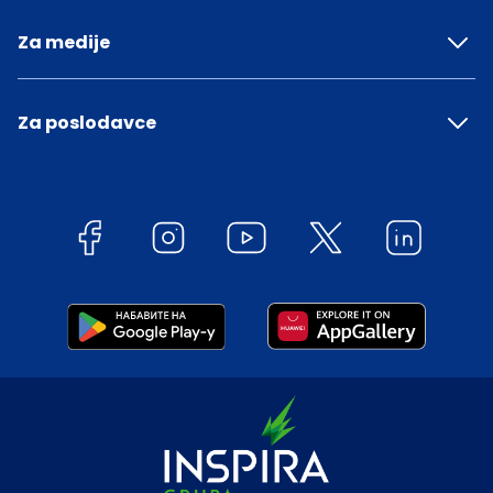
Za medije
Za poslodavce