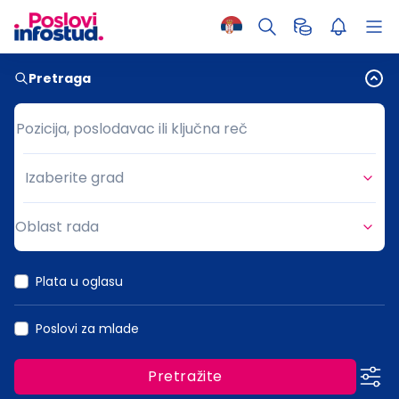
Pretraga
Pozicija, poslodavac ili ključna reč
Pozicija, poslodavac ili ključna reč
Izaberite grad
Grad
Oblast rada
Oblast rada
Plata u oglasu
Poslovi za mlade
Pretražite