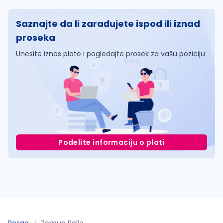
Saznajte da li zarađujete ispod ili iznad
proseka
Unesite iznos plate i pogledajte prosek za vašu poziciju
Podelite informaciju o plati
Posao
Zemun Polje