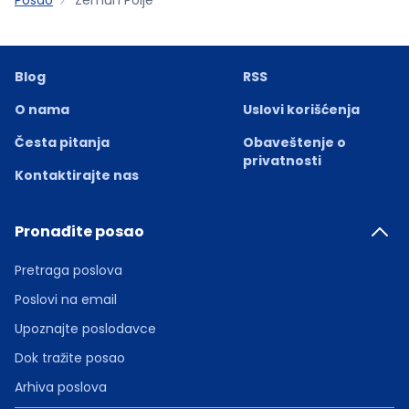
Blog
RSS
O nama
Uslovi korišćenja
Česta pitanja
Obaveštenje o
privatnosti
Kontaktirajte nas
Pronađite posao
Pretraga poslova
Poslovi na email
Upoznajte poslodavce
Dok tražite posao
Arhiva poslova