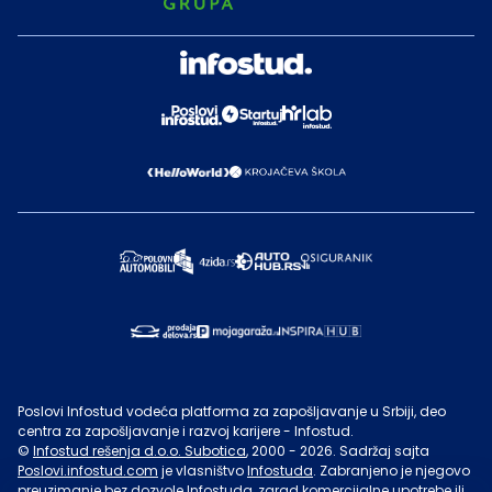
Poslovi Infostud vodeća platforma za zapošljavanje u Srbiji, deo
centra za zapošljavanje i razvoj karijere - Infostud.
©
Infostud rešenja d.o.o. Subotica
, 2000 -
2026
. Sadržaj sajta
Poslovi.infostud.com
je vlasništvo
Infostuda
. Zabranjeno je njegovo
preuzimanje bez dozvole
Infostuda
, zarad komercijalne upotrebe ili