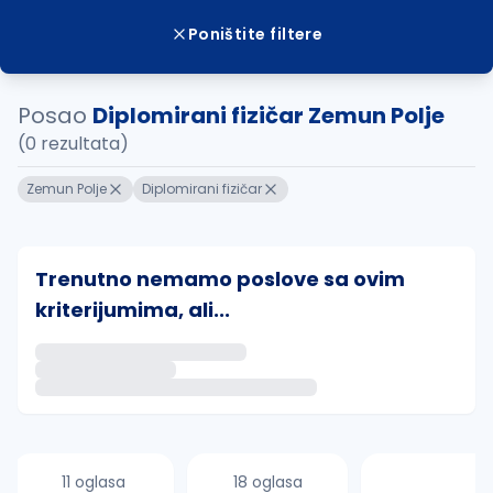
Poništite filtere
Posao
Diplomirani fizičar Zemun Polje
(0 rezultata)
Zemun Polje
Diplomirani fizičar
Trenutno nemamo poslove sa ovim
kriterijumima, ali...
Ako sačuvate ovu pretragu, obavestićemo vas putem 
uvajte pretragu
11 oglasa
18 oglasa