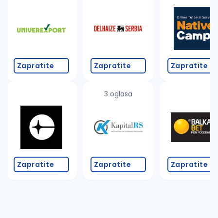
Takođe možete da:
proverite pravopisne greške (koristite č, ć, š, đ, ž,
povećajte radijus za odabrani grad
promenite odabrane filtere pretrage
Zapratite
Zapratite
Zapratite
3 oglasa
Zapratite
Zapratite
Zapratite