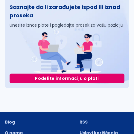
Saznajte da li zarađujete ispod ili iznad
proseka
Unesite iznos plate i pogledajte prosek za vašu poziciju
Podelite informaciju o plati
Blog
RSS
O nama
Uslovi korišćenja