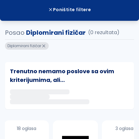
Poništite filtere
Posao
Diplomirani fizičar
(0 rezultata)
Diplomirani fizičar
Trenutno nemamo poslove sa ovim
kriterijumima, ali...
Ako sačuvate ovu pretragu, obavestićemo vas putem 
uvajte pretragu
18 oglasa
3 oglasa