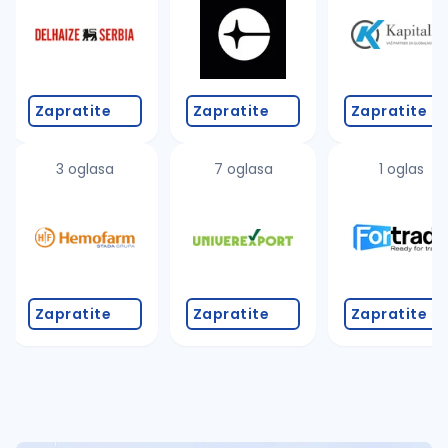
Takođe možete da:
proverite pravopisne greške (koristite č, ć, š, đ, ž,
povećajte radijus za odabrani grad
promenite odabrane filtere pretrage
Zapratite
Zapratite
Zapratite
3 oglasa
7 oglasa
1 oglas
Zapratite
Zapratite
Zapratite