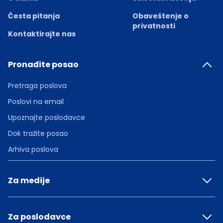
Česta pitanja
Obaveštenje o
privatnosti
Kontaktirajte nas
Pronađite posao
Pretraga poslova
Poslovi na email
Upoznajte poslodavce
Dok tražite posao
Arhiva poslova
Za medije
Za poslodavce