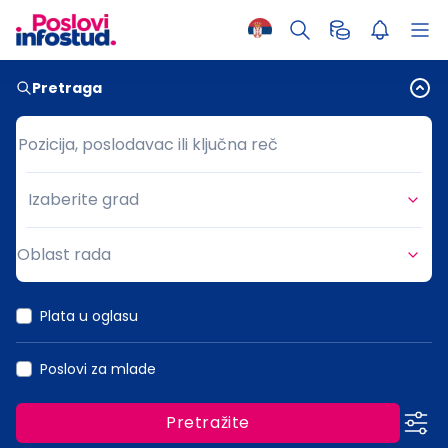
Pretraga
Pozicija, poslodavac ili ključna reč
Pozicija, poslodavac ili ključna reč
Izaberite grad
Grad
Oblast rada
Oblast rada
Plata u oglasu
Poslovi za mlade
Pretražite