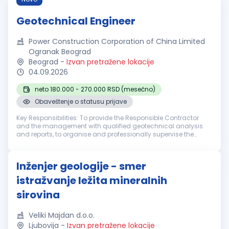
Geotechnical Engineer
Power Construction Corporation of China Limited
Ogranak Beograd
Beograd
-
Izvan pretražene lokacije
04.09.2026
neto 180.000 - 270.000 RSD (mesečno)
Obaveštenje o statusu prijave
Key Responsibilities: To provide the Responsible Contractor
and the management with qualified geotechnical analysis
and reports, to organise and professionally supervise the
execution of all geotechnical works within the scope of the
Metro TBM relate...
Inženjer geologije - smer
istražvanje ležita mineralnih
sirovina
Veliki Majdan d.o.o.
Ljubovija
-
Izvan pretražene lokacije