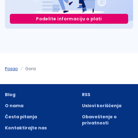
Podelite informaciju o plati
Posao
Gora
Blog
RSS
O nama
Uslovi korišćenja
Česta pitanja
Obaveštenje o
privatnosti
Kontaktirajte nas