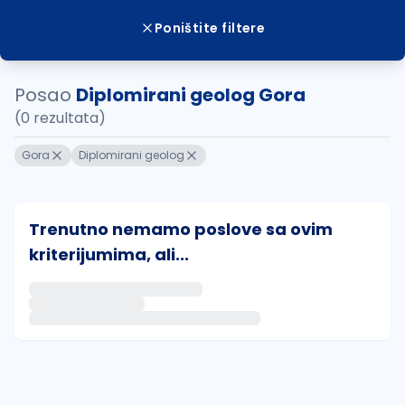
Poništite filtere
Posao
Diplomirani geolog Gora
(0 rezultata)
Gora
Diplomirani geolog
Trenutno nemamo poslove sa ovim
kriterijumima, ali...
Ako sačuvate ovu pretragu, obavestićemo vas putem 
uvajte pretragu