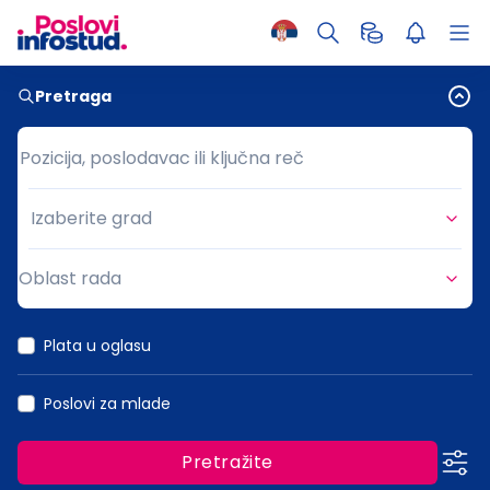
Pretraga
Pozicija, poslodavac ili ključna reč
Pozicija, poslodavac ili ključna reč
Izaberite grad
Grad
Oblast rada
Oblast rada
Plata u oglasu
Poslovi za mlade
Pretražite