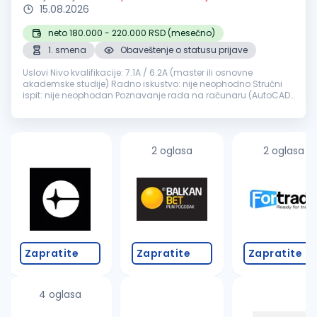
15.08.2026
neto 180.000 - 220.000 RSD (mesečno)
1. smena
Obaveštenje o statusu prijave
Uslovi Nivo kvalifikacije: 7.1A / 6.2A (master ili osnovne
akademske studije) Radno iskustvo: nije neophodno Stručni
ispit: nije neophodan Poznavanje rada na računaru (AutoCAD i
slični programi) Opis poslova Usmeravanje i nadziranje
istražnih i ek...
2 oglasa
2 oglasa
Zapratite
Zapratite
Zapratite
4 oglasa