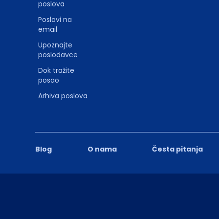
poslova
Poslovi na
email
Upoznajte
poslodavce
Dok tražite
posao
Arhiva poslova
Blog
O nama
Česta pitanja