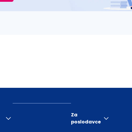
Za
poslodavce