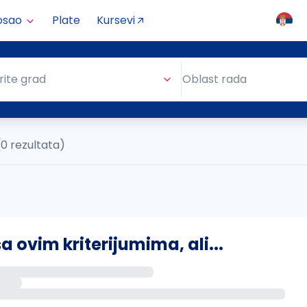
osao
Plate
Kursevi
Oblast rada
rite grad
Oblast rada
(0 rezultata)
ovim kriterijumima, ali...
s putem email-a kada se pojave novi poslovi.