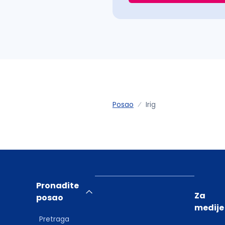
Posao
Irig
Pronađite
Za
posao
medije
Pretraga