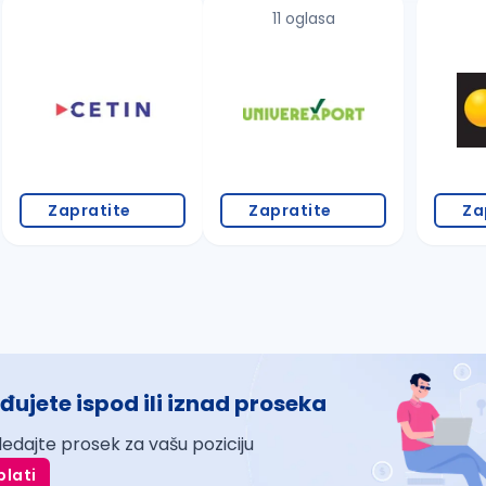
11 oglasa
Zapratite
Zapratite
Za
đujete ispod ili iznad proseka
ledajte prosek za vašu poziciju
plati