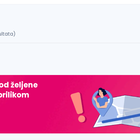
ultata)
 š, đ, ž, dž)
 od željene
prilikom