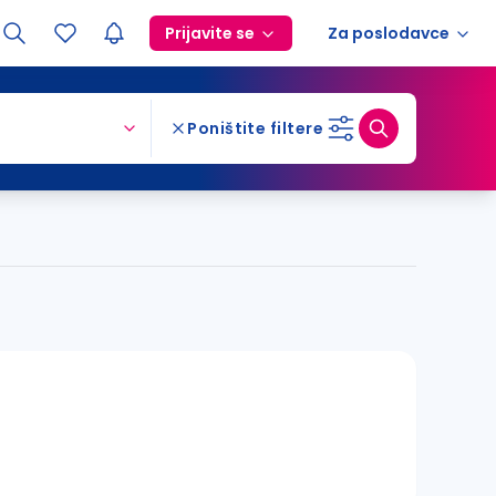
Prijavite se
Za poslodavce
Poništite filtere