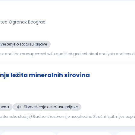
mited Ogranak Beograd
veštenje o statusu prijave
ctor and the management with qualified geotechnical analysis and reports
e Metro TBM relate...
nje ležita mineralnih sirovina
smena
Obaveštenje o statusu prijave
ažnih i ek...