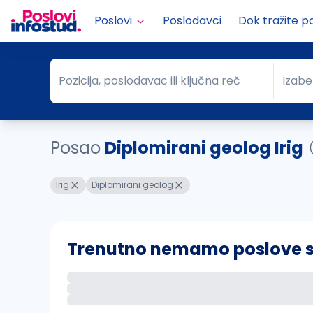
Poslovi
Poslodavci
Dok tražite p
Pozicija, poslodavac ili ključna reč
Izabe
Pozicija, poslodavac ili ključna reč
Grad
Posao
Diplomirani geolog Irig
Irig
Diplomirani geolog
Trenutno nemamo poslove sa 
Ako sačuvate ovu pretragu, obavestićemo va