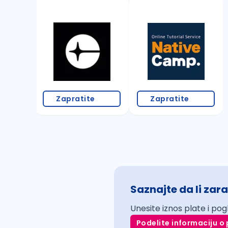
Zapratite
Zapratite
Saznajte da li zara
Unesite iznos plate i pog
Podelite informaciju o 