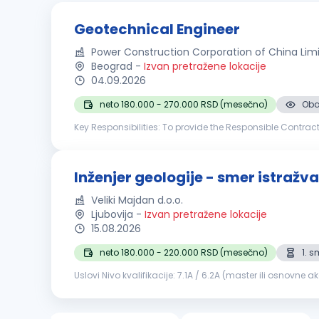
Geotechnical Engineer
Power Construction Corporation of China Li
Beograd
-
Izvan pretražene lokacije
04.09.2026
neto 180.000 - 270.000 RSD (mesečno)
Oba
Key Responsibilities: To provide the Responsible Contra
execution of all geotechnical works within the scope of th
Inženjer geologije - smer istražva
Veliki Majdan d.o.o.
Ljubovija
-
Izvan pretražene lokacije
15.08.2026
neto 180.000 - 220.000 RSD (mesečno)
1. 
Uslovi Nivo kvalifikacije: 7.1A / 6.2A (master ili osnovne akademske studije) Radno iskustvo: nije neophodno Stručni ispit: nije neophodan Poznavanje rada na računaru (AutoCAD i slični
programi) Opis poslova Usmeravanje i nadziranje istr