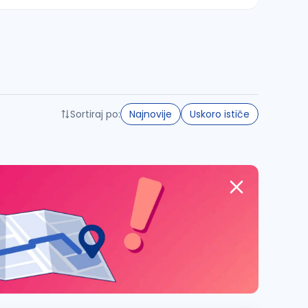
Sortiraj po:
Najnovije
Uskoro ističe