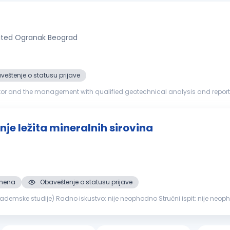
mited Ogranak Beograd
veštenje o statusu prijave
ctor and the management with qualified geotechnical analysis and reports
e Metro TBM relate...
nje ležita mineralnih sirovina
smena
Obaveštenje o statusu prijave
ažnih i ek...