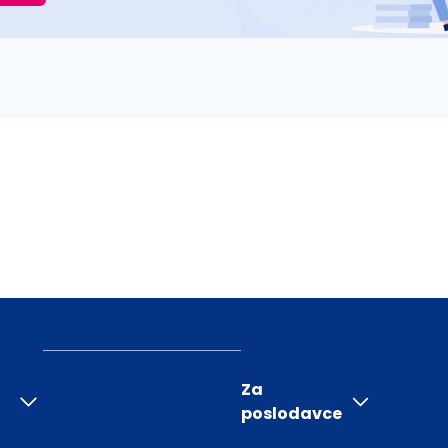
Za
poslodavce