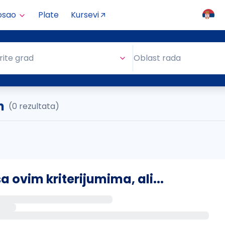
osao
Plate
Kursevi
Oblast rada
rite grad
Oblast rada
n
(0 rezultata)
ovim kriterijumima, ali...
s putem email-a kada se pojave novi poslovi.