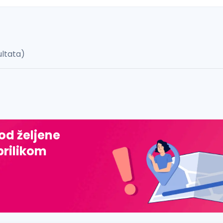
ultata)
 š, đ, ž, dž)
 od željene
prilikom