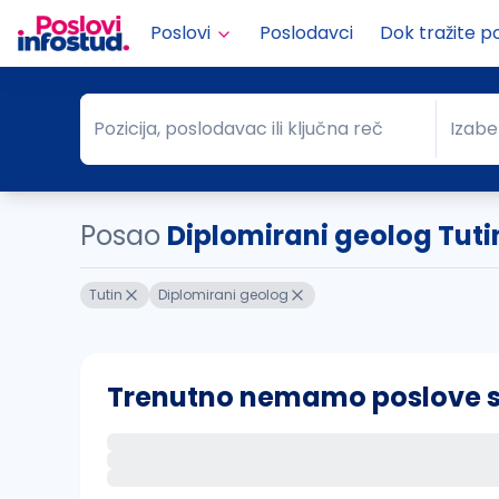
Poslovi
Poslodavci
Dok tražite p
Pozicija, poslodavac ili ključna reč
Izabe
Pozicija, poslodavac ili ključna reč
Grad
Posao
Diplomirani geolog Tuti
Tutin
Diplomirani geolog
Trenutno nemamo poslove sa 
Ako sačuvate ovu pretragu, obavestićemo va