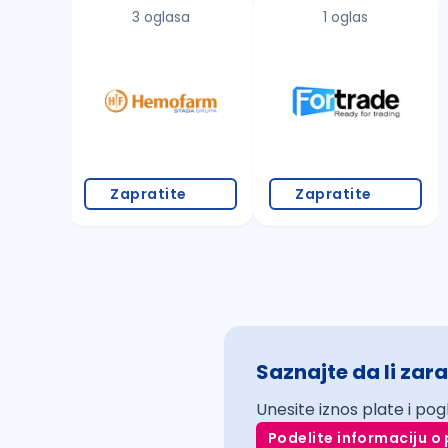
3 oglasa
1 oglas
Zapratite
Zapratite
Saznajte da li zara
Unesite iznos plate i pog
Podelite informaciju o 