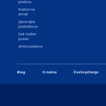
poslova
Poslovi na
email
Upoznajte
poslodavce
Dok tražite
posao
Arhiva poslova
Blog
O nama
Česta pitanja