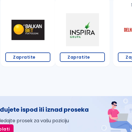
Zapratite
Zapratite
Za
đujete ispod ili iznad proseka
ledajte prosek za vašu poziciju
plati