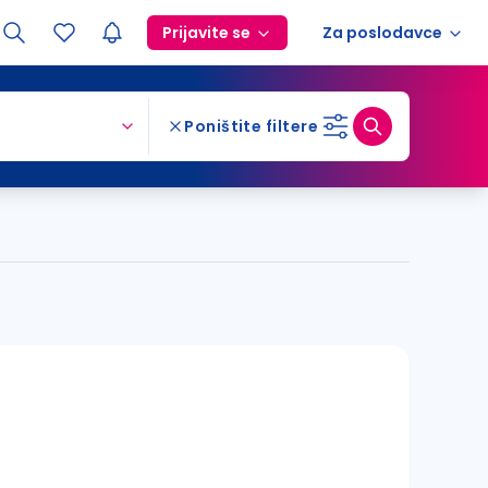
Prijavite se
Za poslodavce
Poništite filtere