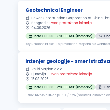
Geotechnical Engineer
Power Construction Corporation of China Li
Beograd
-
Izvan pretražene lokacije
04.09.2026
neto 180.000 - 270.000 RSD (mesečno)
Oba
Key Responsibilities: To provide the Responsible Contra
execution of all geotechnical works within the scope of th
Inženjer geologije - smer istražva
Veliki Majdan d.o.o.
Ljubovija
-
Izvan pretražene lokacije
15.08.2026
neto 180.000 - 220.000 RSD (mesečno)
1. 
Uslovi Nivo kvalifikacije: 7.1A / 6.2A (master ili osnovne akademske studije) Radno iskustvo: nije neophodno Stručni ispit: nije neophodan Poznavanje rada na računaru (AutoCAD i slični
programi) Opis poslova Usmeravanje i nadziranje istr