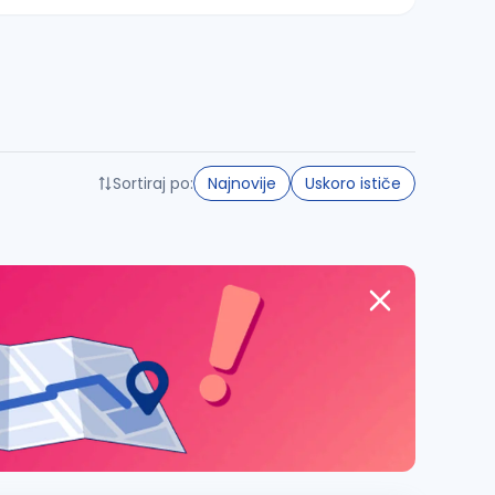
Sortiraj po:
Najnovije
Uskoro ističe