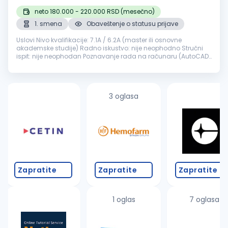
neto 180.000 - 220.000 RSD (mesečno)
1. smena
Obaveštenje o statusu prijave
Uslovi Nivo kvalifikacije: 7.1A / 6.2A (master ili osnovne
akademske studije) Radno iskustvo: nije neophodno Stručni
ispit: nije neophodan Poznavanje rada na računaru (AutoCAD i
slični programi) Opis poslova Usmeravanje i nadziranje
istražnih i ek...
3 oglasa
Zapratite
Zapratite
Zapratite
1 oglas
7 oglasa