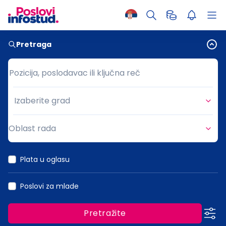
Pretraga
Pozicija, poslodavac ili ključna reč
Pozicija, poslodavac ili ključna reč
Izaberite grad
Grad
Oblast rada
Oblast rada
Plata u oglasu
Poslovi za mlade
Pretražite