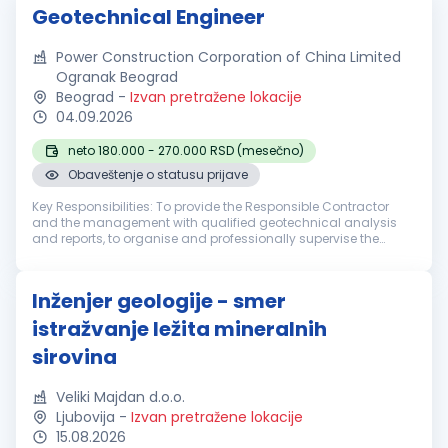
Geotechnical Engineer
Power Construction Corporation of China Limited
Ogranak Beograd
Beograd
-
Izvan pretražene lokacije
04.09.2026
neto 180.000 - 270.000 RSD (mesečno)
Obaveštenje o statusu prijave
Key Responsibilities: To provide the Responsible Contractor
and the management with qualified geotechnical analysis
and reports, to organise and professionally supervise the
execution of all geotechnical works within the scope of the
Metro TBM relate...
Inženjer geologije - smer
istražvanje ležita mineralnih
sirovina
Veliki Majdan d.o.o.
Ljubovija
-
Izvan pretražene lokacije
15.08.2026