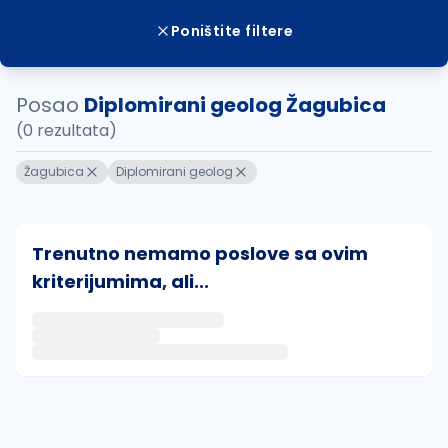
Poništite filtere
Posao
Diplomirani geolog Žagubica
(0 rezultata)
Žagubica
Diplomirani geolog
Trenutno nemamo poslove sa ovim
kriterijumima, ali...
Ako sačuvate ovu pretragu, obavestićemo vas putem 
uvajte pretragu