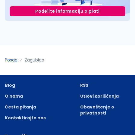
Podelite informaciju o plati
Posao
Žagubica
Blog
RSS
O nama
Uslovi korišćenja
Česta pitanja
Obaveštenje o
privatnosti
Kontaktirajte nas