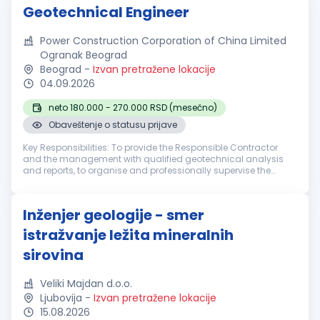
Geotechnical Engineer
Power Construction Corporation of China Limited
Ogranak Beograd
Beograd
-
Izvan pretražene lokacije
04.09.2026
neto 180.000 - 270.000 RSD (mesečno)
Obaveštenje o statusu prijave
Key Responsibilities: To provide the Responsible Contractor
and the management with qualified geotechnical analysis
and reports, to organise and professionally supervise the
execution of all geotechnical works within the scope of the
Metro TBM relate...
Inženjer geologije - smer
istražvanje ležita mineralnih
sirovina
Veliki Majdan d.o.o.
Ljubovija
-
Izvan pretražene lokacije
15.08.2026