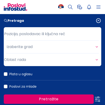
Pretraga
Pozicija, poslodavac ili ključna reč
Pozicija, poslodavac ili ključna reč
Izaberite grad
Grad
Oblast rada
Oblast rada
Plata u oglasu
Poslovi za mlade
Pretražite