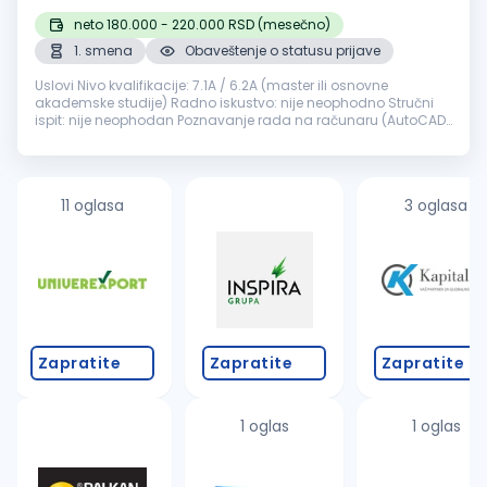
neto 180.000 - 220.000 RSD (mesečno)
1. smena
Obaveštenje o statusu prijave
Uslovi Nivo kvalifikacije: 7.1A / 6.2A (master ili osnovne
akademske studije) Radno iskustvo: nije neophodno Stručni
ispit: nije neophodan Poznavanje rada na računaru (AutoCAD i
slični programi) Opis poslova Usmeravanje i nadziranje
istražnih i ek...
11 oglasa
3 oglasa
Zapratite
Zapratite
Zapratite
1 oglas
1 oglas