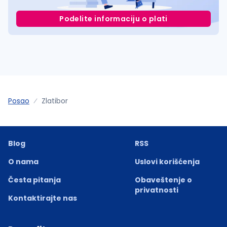
Podelite informaciju o plati
Posao
Zlatibor
Blog
RSS
O nama
Uslovi korišćenja
Česta pitanja
Obaveštenje o
privatnosti
Kontaktirajte nas