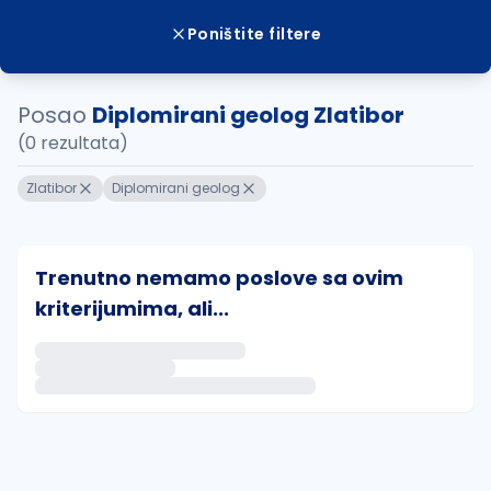
Poništite filtere
Posao
Diplomirani geolog Zlatibor
(0 rezultata)
Zlatibor
Diplomirani geolog
Trenutno nemamo poslove sa ovim
kriterijumima, ali...
Ako sačuvate ovu pretragu, obavestićemo vas putem 
uvajte pretragu