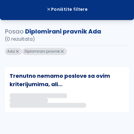
Poništite filtere
Posao
Diplomirani pravnik Ada
(0 rezultata)
Ada
Diplomirani pravnik
Trenutno nemamo poslove sa ovim
kriterijumima, ali...
Ako sačuvate ovu pretragu, obavestićemo vas putem 
uvajte pretragu