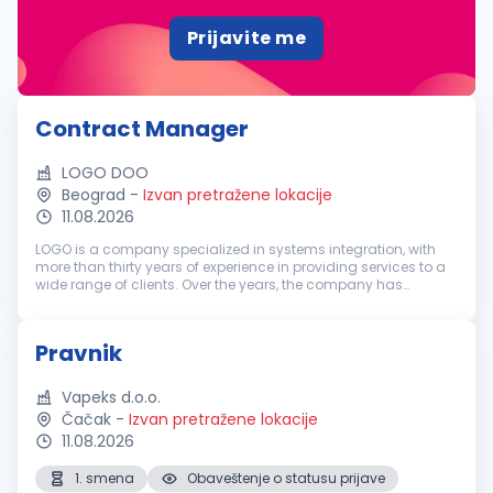
Prijavite me
Contract Manager
LOGO DOO
Beograd
-
Izvan pretražene lokacije
11.08.2026
LOGO is a company specialized in systems integration, with
more than thirty years of experience in providing services to a
wide range of clients. Over the years, the company has
recorded steady growth and today brings together a team of
more than 170...
Pravnik
Vapeks d.o.o.
Čačak
-
Izvan pretražene lokacije
11.08.2026
1. smena
Obaveštenje o statusu prijave