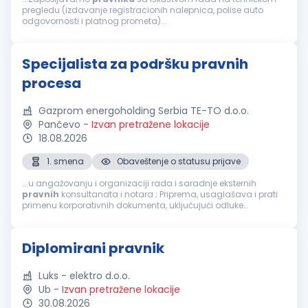
pregledu (izdavanje registracionih nalepnica, polise auto
odgovornosti i platnog prometa)...
Specijalista za podršku pravnih
procesa
Gazprom energoholding Serbia TE-TO d.o.o.
Pančevo
-
Izvan pretražene lokacije
18.08.2026
1. smena
Obaveštenje o statusu prijave
...u angažovanju i organizaciji rada i saradnje eksternih
pravnih
konsultanata i notara ; Priprema, usaglašava i prati
primenu korporativnih dokumenta, uključujući odluke
skupštine; Sarađuje sa povezanim pravnim licima u svrhu
dobijanja podataka, komunikacije...
Diplomirani pravnik
Luks - elektro d.o.o.
Ub
-
Izvan pretražene lokacije
30.08.2026