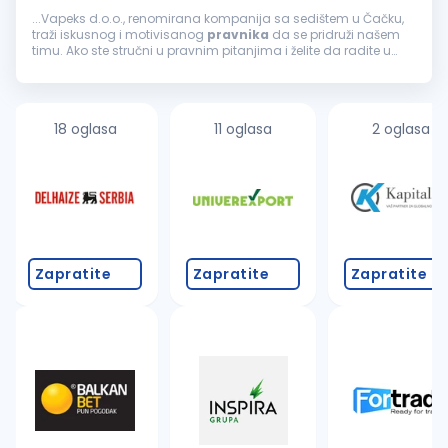
...Vapeks d.o.o., renomirana kompanija sa sedištem u Čačku,
traži iskusnog i motivisanog
pravnika
da se pridruži našem
timu. Ako ste stručni u pravnim pitanjima i želite da radite u
dinamičnom okruženju, ovo je prava prilika za vas.
Odgovornosti...
18 oglasa
11 oglasa
2 oglasa
Zapratite
Zapratite
Zapratite