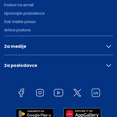
Poslovi na email
Upoznajte poslodavce
Dok tražite posao
Arhiva poslova
Za medije
Za poslodavce