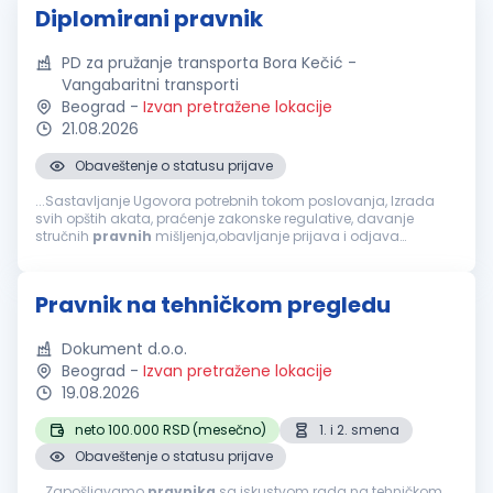
Diplomirani pravnik
PD za pružanje transporta Bora Kečić -
Vangabaritni transporti
Beograd
-
Izvan pretražene lokacije
21.08.2026
Obaveštenje o statusu prijave
...Sastavljanje Ugovora potrebnih tokom poslovanja, Izrada
svih opštih akata, praćenje zakonske regulative, davanje
stručnih
pravnih
mišljenja,obavljanje prijava i odjava
zaposlenih u CROSO, IZJAVE UGOVORA O RADU ZA ZAPOSLENE.
Uslovi za kandidate VII...
Pravnik na tehničkom pregledu
Dokument d.o.o.
Beograd
-
Izvan pretražene lokacije
19.08.2026
neto 100.000 RSD (mesečno)
1. i 2. smena
Obaveštenje o statusu prijave
...Zapošljavamo
pravnika
sa iskustvom rada na tehničkom