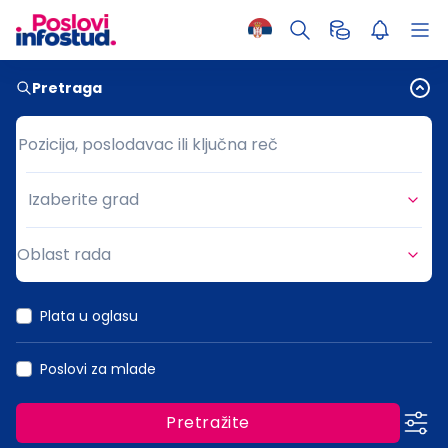
Pretraga
Pozicija, poslodavac ili ključna reč
Pozicija, poslodavac ili ključna reč
Izaberite grad
Grad
Oblast rada
Oblast rada
Plata u oglasu
Poslovi za mlade
Pretražite