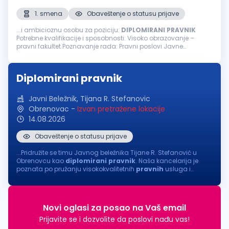
1. smena
Obaveštenje o statusu prijave
...i ambicioznu osobu za poziciju:
DIPLOMIRANI
PRAVNIK
Potrebne kvalifikacije i sposobnosti: Visoko obrazovanje –
pravni fakultet Poznavanje rada: Pravni poslovi Javne
nabavke, ugovori Komunikacija sa bankama Priprema
dokumentacije za notara... Iskustvo...
Diplomirani pravnik
Javni Beležnik, Tijana R. Stefanovic
Obrenovac
-
Izvan pretražene lokacije
14.08.2026
Obaveštenje o statusu prijave
...Pridružite se timu Javnog beležnika Tijane R. Stefanović u
Obrenovcu kao
diplomirani
pravnik
. Naša kancelarija je
poznata po pružanju visokokvalitetnih
pravnih
usluga i
posvećenosti klijentima. Tražimo odgovornu i motivisanu
osobu koja će doprineti...
Novi oglasi za posao na Vaš email
Prijavite se i dozvolite da poslovi nađu vas!