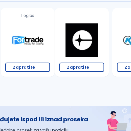
1 oglas
Zapratite
Zapratite
Za
đujete ispod ili iznad proseka
ledajte prosek za vašu poziciju