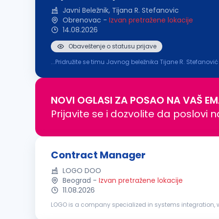
Javni Beležnik, Tijana R. Stefanovic
Obrenovac
-
Izvan pretražene lokacije
14.08.2026
Obaveštenje o statusu prijave
...Pridružite se timu Javnog beležnika Tijane R. Stefanov
posvećenosti klijentima. Tražimo odgovornu i motivisanu 
NOVI OGLASI ZA POSAO NA VAŠ EM
Prijavite se i dozvolite da poslovi 
Contract Manager
LOGO DOO
Beograd
-
Izvan pretražene lokacije
11.08.2026
LOGO is a company specialized in systems integration, wi
steady growth and today brings together a team of more