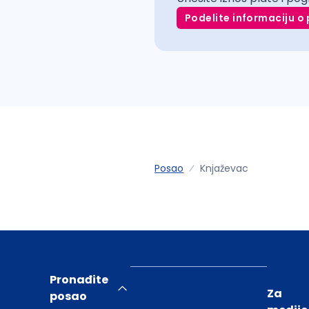
Podelite informaciju o 
Posao
Knjaževac
Pronađite
Za
posao