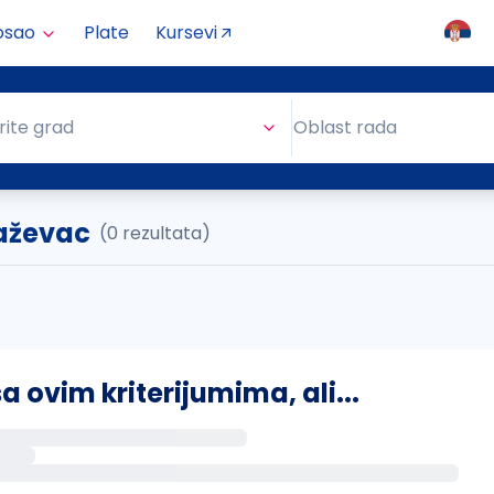
osao
Plate
Kursevi
Oblast rada
rite grad
Oblast rada
jaževac
(0 rezultata)
ovim kriterijumima, ali...
s putem email-a kada se pojave novi poslovi.