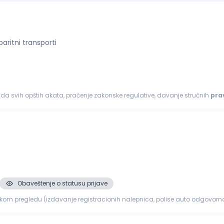
aritni transporti
ada svih opštih akata, praćenje zakonske regulative, davanje stručnih
pra
andidate VII...
Obaveštenje o statusu prijave
om pregledu (izdavanje registracionih nalepnica, polise auto odgovornos