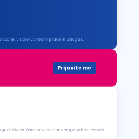
pružanju visokokvalitetnih
pravnih
usluga i
Prijavite me
ange of clients. Over the years, the company has recorded