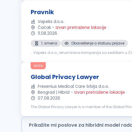
Pravnik
Vapeks d.o.o.
Čačak
-
Izvan pretražene lokacije
11.08.2026
1. smena
Obaveštenje o statusu prijave
...Vapeks d.o.o., renomirana kompanija sa sedištem u Ča
dinamičnom okruženju, ovo je prava prilika za vas. Odgov
Ističe
Global Privacy Lawyer
Fresenius Medical Care Srbija d.o.o.
Beograd | Hibrid
-
Izvan pretražene lokacije
07.08.2026
The Global Privacy Lawyer is a member of the Global Pri
The role partners closely with business functions, IT, Infor
Prikažite mi poslove za hibridni model rad