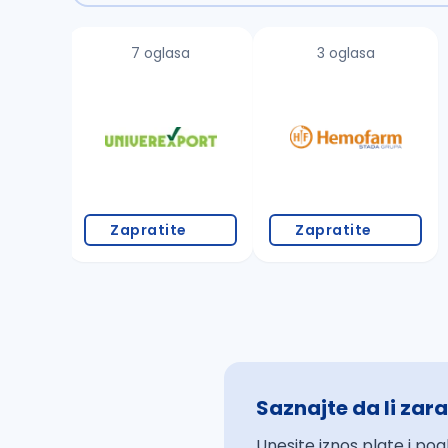
7 oglasa
3 oglasa
Zapratite
Zapratite
Saznajte da li zara
Unesite iznos plate i pog