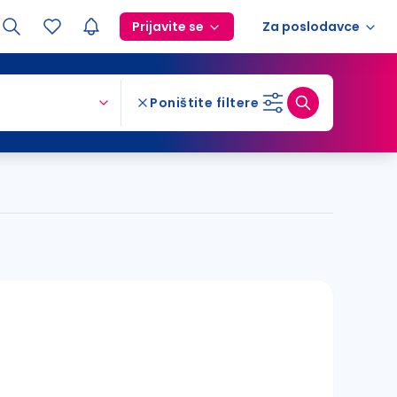
Prijavite se
Za poslodavce
Poništite filtere