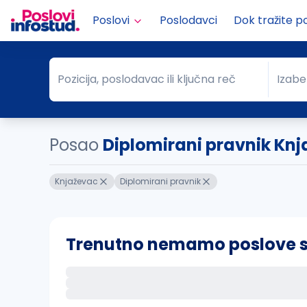
Poslovi
Poslodavci
Dok tražite p
Pozicija, poslodavac ili ključna reč
Izabe
Pozicija, poslodavac ili ključna reč
Grad
Posao
Diplomirani pravnik Kn
Knjaževac
Diplomirani pravnik
Trenutno nemamo poslove sa 
Ako sačuvate ovu pretragu, obavestićemo va