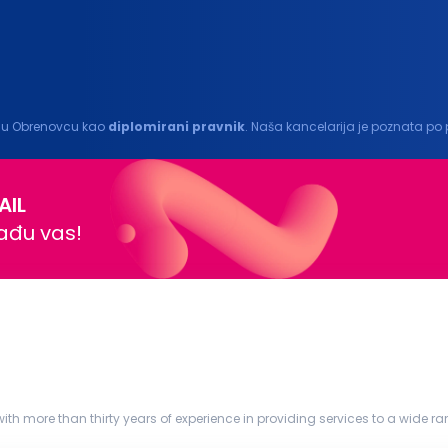
ić u Obrenovcu kao
diplomirani
pravnik
. Naša kancelarija je poznata po 
osobu koja će doprineti...
AIL
nađu vas!
th more than thirty years of experience in providing services to a wide r
 than 170...