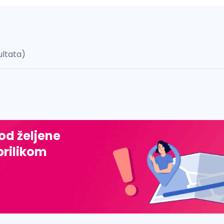
ultata)
 š, đ, ž, dž)
 od željene
prilikom