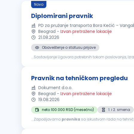
Novo
Diplomirani pravnik
PD za pružanje transporta Bora Kečić - Vangab
Beograd
-
Izvan pretražene lokacije
21.08.2026
Obaveštenje o statusu prijave
...Sastavljanje Ugovora potrebnih tokom poslovanja, Izr
CROSO, IZJAVE UGOVORA O RADU ZA ZAPOSLENE. Uslovi za k
Pravnik na tehničkom pregledu
Dokument d.o.o.
Beograd
-
Izvan pretražene lokacije
19.08.2026
neto 100.000 RSD (mesečno)
1. i 2. smena
...Zapošljavamo
pravnika
sa iskustvom rada na tehničk