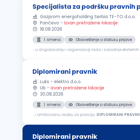
Specijalista za podršku pravnih 
Gazprom energoholding Serbia TE-TO d.o.o.
Pančevo
-
Izvan pretražene lokacije
18.08.2026
1. smena
Obaveštenje o statusu prijave
...u angažovanju i organizaciji rada i saradnje eksternih
Sarađuje sa povezanim pravnim licima u svrhu dobijanj
Diplomirani pravnik
Luks - elektro d.o.o.
Ub
-
Izvan pretražene lokacije
30.08.2026
1. smena
Obaveštenje o statusu prijave
...i ambicioznu osobu za poziciju:
DIPLOMIRANI
PRAVNI
Diplomirani pravnik