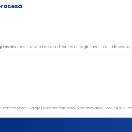
procesa
pravnih
konsultanata i notara ; Priprema, usaglašava i prati primenu kor
a podataka, komunikacije...
K
Potrebne kvalifikacije i sposobnosti: Visoko obrazovanje – pravni fakultet Poznavanje rada: Pravni poslovi Javne nabavke,
ugovori Komunikacija sa bankama Priprema dokumentacije za notara... Iskustvo...