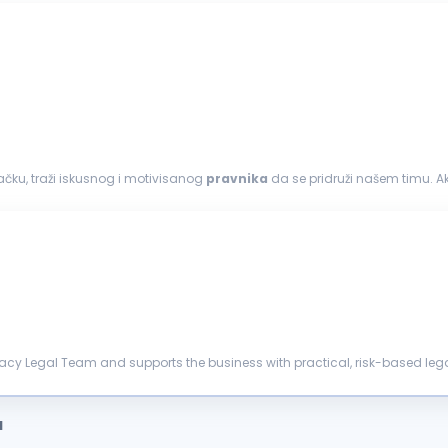
čku, traži iskusnog i motivisanog
pravnika
da se pridruži našem timu. Ako
ornosti...
vacy Legal Team and supports the business with practical, risk-based leg
mation S...
a