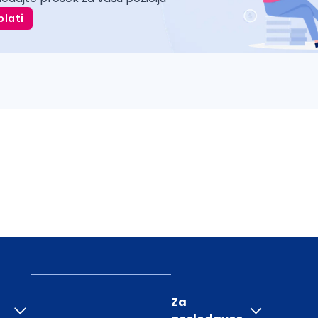
plati
Za