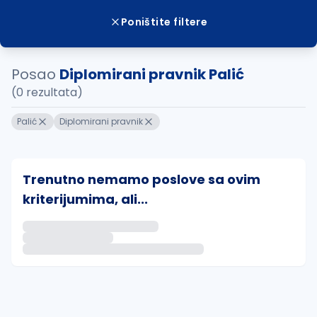
Poništite filtere
Posao
Diplomirani pravnik Palić
(0 rezultata)
Palić
Diplomirani pravnik
Trenutno nemamo poslove sa ovim
kriterijumima, ali...
Ako sačuvate ovu pretragu, obavestićemo vas putem 
uvajte pretragu