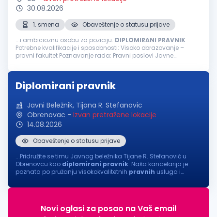
30.08.2026
1. smena
Obaveštenje o statusu prijave
...i ambicioznu osobu za poziciju:
DIPLOMIRANI
PRAVNIK
Potrebne kvalifikacije i sposobnosti: Visoko obrazovanje –
pravni fakultet Poznavanje rada: Pravni poslovi Javne
nabavke, ugovori Komunikacija sa bankama Priprema
dokumentacije za notara... Iskustvo...
Diplomirani pravnik
Javni Beležnik, Tijana R. Stefanovic
Obrenovac
-
Izvan pretražene lokacije
14.08.2026
Obaveštenje o statusu prijave
...Pridružite se timu Javnog beležnika Tijane R. Stefanović u
Obrenovcu kao
diplomirani
pravnik
. Naša kancelarija je
poznata po pružanju visokokvalitetnih
pravnih
usluga i
posvećenosti klijentima. Tražimo odgovornu i motivisanu
osobu koja će doprineti...
Novi oglasi za posao na Vaš email