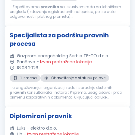
...Zapošljavamo
pravnika
sa iskustvom rada na tehničkom
pregledu (izdavanje registracionih nalepnica, polise auto
odgovornosti i platnog prometa)...
Specijalista za podršku pravnih
procesa
Gazprom energoholding Serbia TE-TO d.o.o.
Pančevo
-
Izvan pretražene lokacije
18.08.2026
1. smena
Obaveštenje o statusu prijave
...u angažovanju i organizaciji rada i saradnje eksternih
pravnih
konsultanata i notara ; Priprema, usaglašava i prati
primenu korporativnih dokumenta, uključujući odluke
skupštine; Sarađuje sa povezanim pravnim licima u svrhu
dobijanja podataka, komunikacije...
Diplomirani pravnik
Luks - elektro d.o.o.
Ub
-
Izvan pretražene lokacije