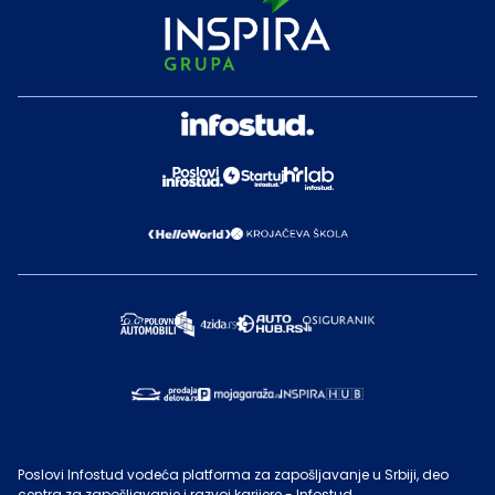
Poslovi Infostud vodeća platforma za zapošljavanje u Srbiji, deo
centra za zapošljavanje i razvoj karijere - Infostud.