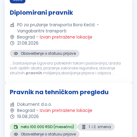
Diplomirani pravnik
PD za pružanje transporta Bora Kečić -
Vangabaritni transporti
Beograd
-
Izvan pretražene lokacije
21.08.2026
Obaveštenje o statusu prijave
...Sastavljanje Ugovora potrebnih tokom poslovanja, Izrada
svih opštih akata, praćenje zakonske regulative, davanje
stručnih
pravnih
mišljenja,obavljanje prijava i odjava
zaposlenih u CROSO, IZJAVE UGOVORA O RADU ZA ZAPOSLENE.
Uslovi za kandidate VII...
Pravnik na tehničkom pregledu
Dokument d.o.o.
Beograd
-
Izvan pretražene lokacije
19.08.2026
neto 100.000 RSD (mesečno)
1. i 2. smena
Obaveštenje o statusu prijave