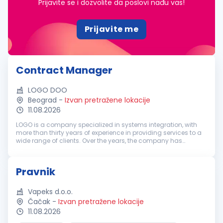
Prijavite se i dozvolite da poslovi nađu vas!
Prijavite me
Contract Manager
LOGO DOO
Beograd
-
Izvan pretražene lokacije
11.08.2026
LOGO is a company specialized in systems integration, with
more than thirty years of experience in providing services to a
wide range of clients. Over the years, the company has
recorded steady growth and today brings together a team of
more than 170...
Pravnik
Vapeks d.o.o.
Čačak
-
Izvan pretražene lokacije
11.08.2026