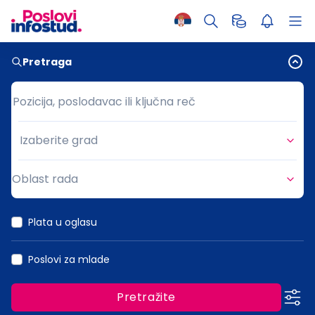
Pretraga
Pozicija, poslodavac ili ključna reč
Pozicija, poslodavac ili ključna reč
Izaberite grad
Grad
Oblast rada
Oblast rada
Plata u oglasu
Poslovi za mlade
Pretražite