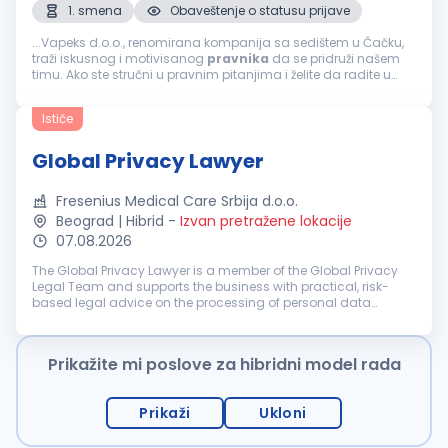
1. smena
Obaveštenje o statusu prijave
...Vapeks d.o.o., renomirana kompanija sa sedištem u Čačku,
traži iskusnog i motivisanog
pravnika
da se pridruži našem
timu. Ako ste stručni u pravnim pitanjima i želite da radite u
dinamičnom okruženju, ovo je prava prilika za vas.
Odgovornosti...
Ističe
Global Privacy Lawyer
Fresenius Medical Care Srbija d.o.o.
Beograd | Hibrid
-
Izvan pretražene lokacije
07.08.2026
The Global Privacy Lawyer is a member of the Global Privacy
Legal Team and supports the business with practical, risk-
based legal advice on the processing of personal data
globally. The role partners closely with business functions, IT,
Information S...
Prikažite mi poslove za hibridni model rada
Prikaži
Ukloni