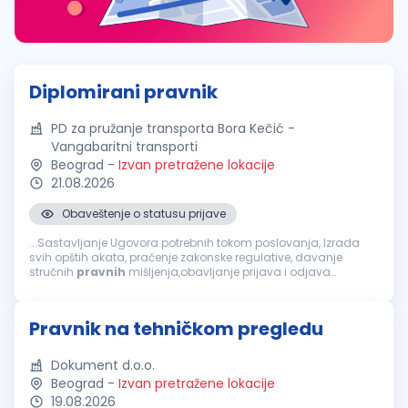
Diplomirani pravnik
PD za pružanje transporta Bora Kečić -
Vangabaritni transporti
Beograd
-
Izvan pretražene lokacije
21.08.2026
Obaveštenje o statusu prijave
...Sastavljanje Ugovora potrebnih tokom poslovanja, Izrada
svih opštih akata, praćenje zakonske regulative, davanje
stručnih
pravnih
mišljenja,obavljanje prijava i odjava
zaposlenih u CROSO, IZJAVE UGOVORA O RADU ZA ZAPOSLENE.
Uslovi za kandidate VII...
Pravnik na tehničkom pregledu
Dokument d.o.o.
Beograd
-
Izvan pretražene lokacije
19.08.2026