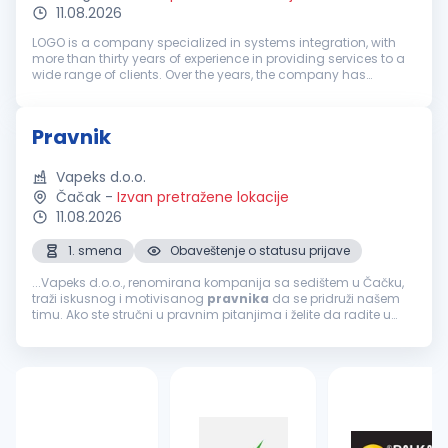
11.08.2026
LOGO is a company specialized in systems integration, with
more than thirty years of experience in providing services to a
wide range of clients. Over the years, the company has
recorded steady growth and today brings together a team of
more than 170...
Pravnik
Vapeks d.o.o.
Čačak
-
Izvan pretražene lokacije
11.08.2026
1. smena
Obaveštenje o statusu prijave
...Vapeks d.o.o., renomirana kompanija sa sedištem u Čačku,
traži iskusnog i motivisanog
pravnika
da se pridruži našem
timu. Ako ste stručni u pravnim pitanjima i želite da radite u
dinamičnom okruženju, ovo je prava prilika za vas.
Odgovornosti...