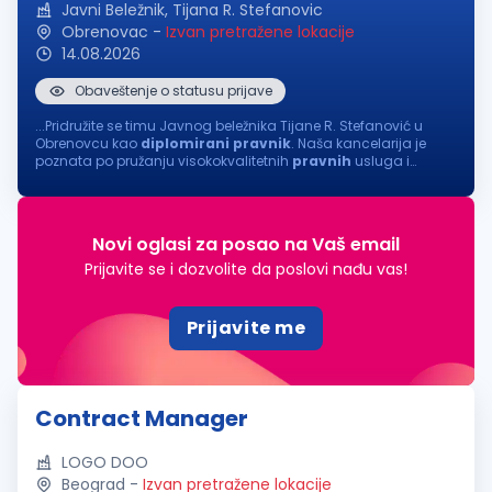
Javni Beležnik, Tijana R. Stefanovic
Obrenovac
-
Izvan pretražene lokacije
14.08.2026
Obaveštenje o statusu prijave
...Pridružite se timu Javnog beležnika Tijane R. Stefanović u
Obrenovcu kao
diplomirani
pravnik
. Naša kancelarija je
poznata po pružanju visokokvalitetnih
pravnih
usluga i
posvećenosti klijentima. Tražimo odgovornu i motivisanu
osobu koja će doprineti...
Novi oglasi za posao na Vaš email
Prijavite se i dozvolite da poslovi nađu vas!
Prijavite me
Contract Manager
LOGO DOO
Beograd
-
Izvan pretražene lokacije