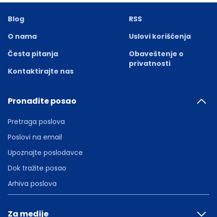
Blog
RSS
O nama
Uslovi korišćenja
Česta pitanja
Obaveštenje o
privatnosti
Kontaktirajte nas
Pronađite posao
Pretraga poslova
Poslovi na email
Upoznajte poslodavce
Dok tražite posao
Arhiva poslova
Za medije