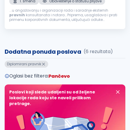
1. smena
Obaveštenje o statusu prijave
...u angažovanju i organizaciji rada i saradnje eksternih
pravnih
konsultanata i notara ; Priprema, usaglašava i prati
primenu korporativnih dokumenta, uključujući odluke
skupštine; Sarađuje sa povezanim pravnim licima u svrhu
dobijanja podataka, komunikacije...
Dodatna ponuda poslova
(6 rezultata)
Diplomirani pravnik
Oglasi bez filtera:
Pančevo
Poslovi koji slede udaljeni su od željene
lokacije rada koju ste naveli prilikom
pretrage.