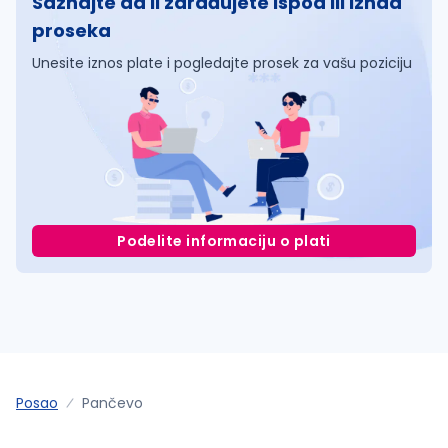
Saznajte da li zarađujete ispod ili iznad
proseka
Unesite iznos plate i pogledajte prosek za vašu poziciju
Podelite informaciju o plati
Posao
Pančevo