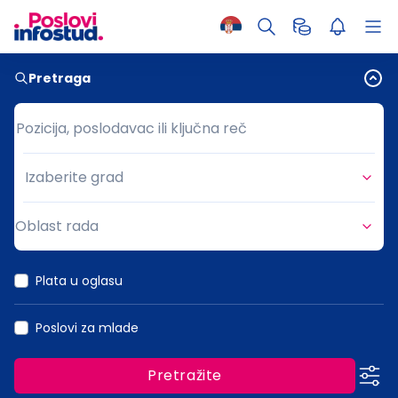
Pretraga
Pozicija, poslodavac ili ključna reč
Pozicija, poslodavac ili ključna reč
Izaberite grad
Grad
Oblast rada
Oblast rada
Plata u oglasu
Poslovi za mlade
Pretražite