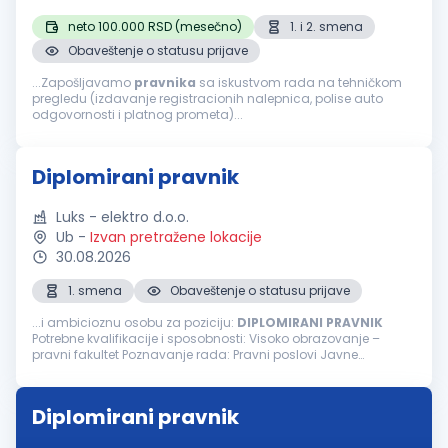
neto 100.000 RSD (mesečno)
1. i 2. smena
Obaveštenje o statusu prijave
...Zapošljavamo
pravnika
sa iskustvom rada na tehničkom
pregledu (izdavanje registracionih nalepnica, polise auto
odgovornosti i platnog prometa)...
Diplomirani pravnik
Luks - elektro d.o.o.
Ub
-
Izvan pretražene lokacije
30.08.2026
1. smena
Obaveštenje o statusu prijave
...i ambicioznu osobu za poziciju:
DIPLOMIRANI
PRAVNIK
Potrebne kvalifikacije i sposobnosti: Visoko obrazovanje –
pravni fakultet Poznavanje rada: Pravni poslovi Javne
nabavke, ugovori Komunikacija sa bankama Priprema
dokumentacije za notara... Iskustvo...
Diplomirani pravnik