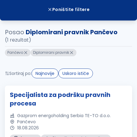
Poništite filtere
Posao
Diplomirani pravnik Pančevo
(1 rezultat)
Pančevo
Diplomirani pravnik
Sortiraj po:
Najnovije
Uskoro ističe
Specijalista za podršku pravnih
procesa
Gazprom energoholding Serbia TE-TO d.o.o.
Pančevo
18.08.2026