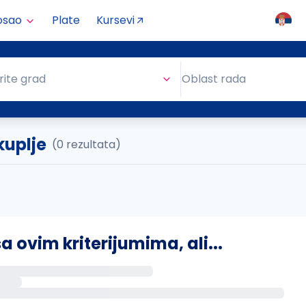
osao
Plate
Kursevi
Oblast rada
rite grad
Oblast rada
kuplje
(0 rezultata)
ovim kriterijumima, ali...
s putem email-a kada se pojave novi poslovi.