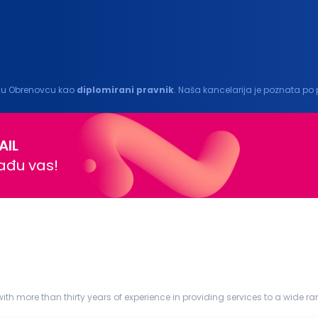
ić u Obrenovcu kao
diplomirani
pravnik
. Naša kancelarija je poznata po 
osobu koja će doprineti...
AIL
nađu vas!
th more than thirty years of experience in providing services to a wide r
 than 170...