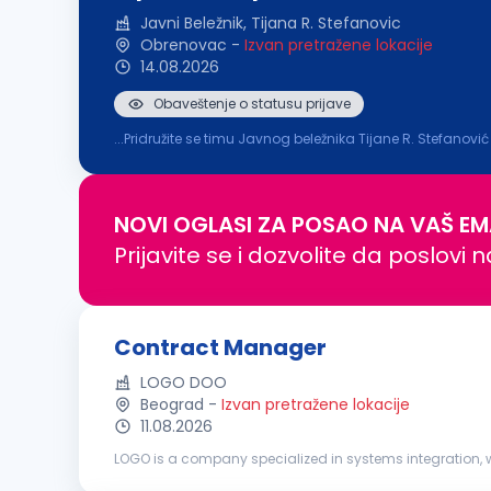
Javni Beležnik, Tijana R. Stefanovic
Obrenovac
-
Izvan pretražene lokacije
14.08.2026
Obaveštenje o statusu prijave
...Pridružite se timu Javnog beležnika Tijane R. Stefanov
posvećenosti klijentima. Tražimo odgovornu i motivisanu 
NOVI OGLASI ZA POSAO NA VAŠ EM
Prijavite se i dozvolite da poslovi 
Contract Manager
LOGO DOO
Beograd
-
Izvan pretražene lokacije
11.08.2026
LOGO is a company specialized in systems integration, wi
steady growth and today brings together a team of more