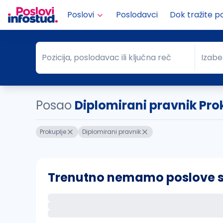
Poslovi
Poslodavci
Dok tražite p
Pozicija, poslodavac ili ključna reč
Izabe
Pozicija, poslodavac ili ključna reč
Grad
Posao
Diplomirani pravnik Pro
Prokuplje
Diplomirani pravnik
Trenutno nemamo poslove sa 
Ako sačuvate ovu pretragu, obavestićemo va