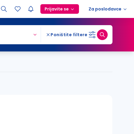
Prijavite se
Za poslodavce
Poništite filtere