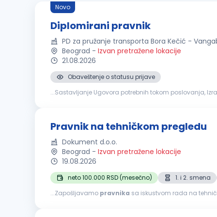
Novo
Diplomirani pravnik
PD za pružanje transporta Bora Kečić - Vangab
Beograd
-
Izvan pretražene lokacije
21.08.2026
Obaveštenje o statusu prijave
...Sastavljanje Ugovora potrebnih tokom poslovanja, Izr
CROSO, IZJAVE UGOVORA O RADU ZA ZAPOSLENE. Uslovi za k
Pravnik na tehničkom pregledu
Dokument d.o.o.
Beograd
-
Izvan pretražene lokacije
19.08.2026
neto 100.000 RSD (mesečno)
1. i 2. smena
...Zapošljavamo
pravnika
sa iskustvom rada na tehničk