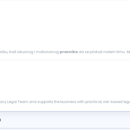
čku, traži iskusnog i motivisanog
pravnika
da se pridruži našem timu. Ako
ornosti...
vacy Legal Team and supports the business with practical, risk-based leg
mation S...
a