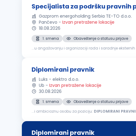
Specijalista za podršku pravnih 
Gazprom energoholding Serbia TE-TO d.o.o.
Pančevo
-
Izvan pretražene lokacije
18.08.2026
1. smena
Obaveštenje o statusu prijave
...u angažovanju i organizaciji rada i saradnje eksternih
Sarađuje sa povezanim pravnim licima u svrhu dobijanj
Diplomirani pravnik
Luks - elektro d.o.o.
Ub
-
Izvan pretražene lokacije
30.08.2026
1. smena
Obaveštenje o statusu prijave
...i ambicioznu osobu za poziciju:
DIPLOMIRANI
PRAVNI
Diplomirani pravnik