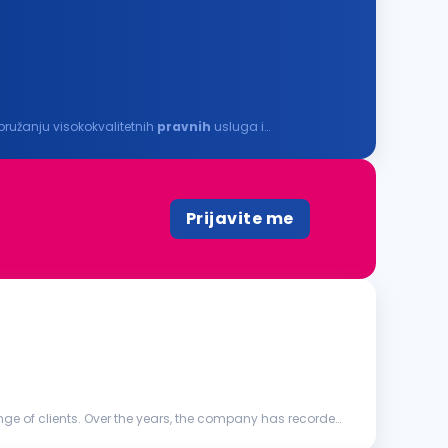
pružanju visokokvalitetnih
pravnih
usluga i
Prijavite me
ange of clients. Over the years, the company has recorded