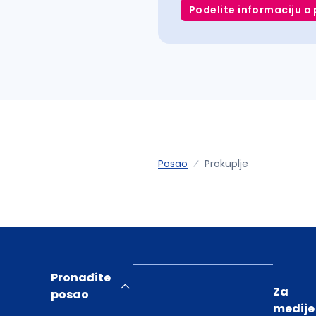
Podelite informaciju o 
Posao
Prokuplje
Pronađite
Za
posao
medije