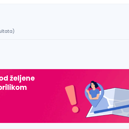
ultata)
 š, đ, ž, dž)
 od željene
prilikom