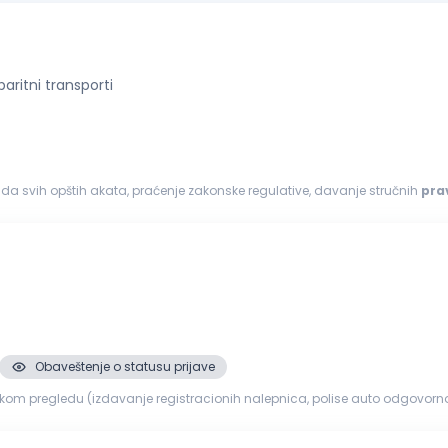
aritni transporti
ada svih opštih akata, praćenje zakonske regulative, davanje stručnih
pra
andidate VII...
Obaveštenje o statusu prijave
om pregledu (izdavanje registracionih nalepnica, polise auto odgovornos