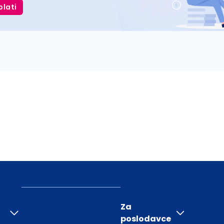
plati
Za
poslodavce