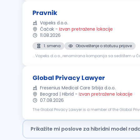
Pravnik
Vapeks d.o.o.
Čačak
-
Izvan pretražene lokacije
11.08.2026
1. smena
Obaveštenje o statusu prijave
...Vapeks d.o.o., renomirana kompanija sa sedištem u Ča
dinamičnom okruženju, ovo je prava prilika za vas. Odgov
Global Privacy Lawyer
Fresenius Medical Care Srbija d.o.o.
Beograd | Hibrid
-
Izvan pretražene lokacije
07.08.2026
The Global Privacy Lawyer is a member of the Global Pri
The role partners closely with business functions, IT, Infor
Prikažite mi poslove za hibridni model rad