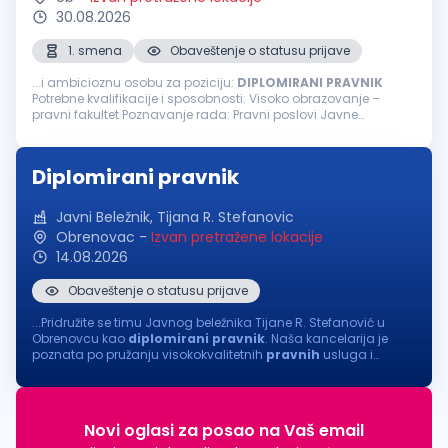
30.08.2026
1. smena
Obaveštenje o statusu prijave
...i ambicioznu osobu za poziciju:
DIPLOMIRANI
PRAVNIK
Potrebne kvalifikacije i sposobnosti: Visoko obrazovanje –
pravni fakultet Poznavanje rada: Pravni poslovi Javne
nabavke, ugovori Komunikacija sa bankama Priprema
dokumentacije za notara... Iskustvo...
Diplomirani pravnik
Javni Beležnik, Tijana R. Stefanovic
Obrenovac
-
Izvan pretražene lokacije
14.08.2026
Obaveštenje o statusu prijave
...Pridružite se timu Javnog beležnika Tijane R. Stefanović u
Obrenovcu kao
diplomirani
pravnik
. Naša kancelarija je
poznata po pružanju visokokvalitetnih
pravnih
usluga i
posvećenosti klijentima. Tražimo odgovornu i motivisanu
osobu koja će doprineti...
Novi oglasi za posao na Vaš email