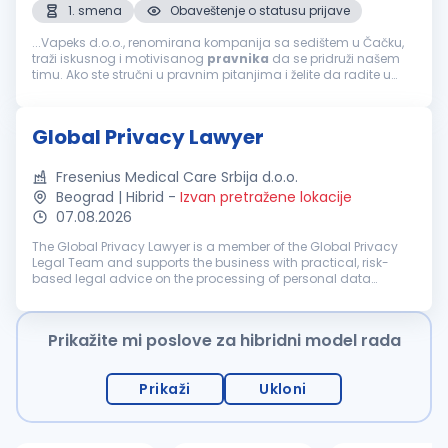
1. smena
Obaveštenje o statusu prijave
...Vapeks d.o.o., renomirana kompanija sa sedištem u Čačku,
traži iskusnog i motivisanog
pravnika
da se pridruži našem
timu. Ako ste stručni u pravnim pitanjima i želite da radite u
dinamičnom okruženju, ovo je prava prilika za vas.
Odgovornosti...
Global Privacy Lawyer
Fresenius Medical Care Srbija d.o.o.
Beograd | Hibrid
-
Izvan pretražene lokacije
07.08.2026
The Global Privacy Lawyer is a member of the Global Privacy
Legal Team and supports the business with practical, risk-
based legal advice on the processing of personal data
globally. The role partners closely with business functions, IT,
Information S...
Prikažite mi poslove za hibridni model rada
Prikaži
Ukloni