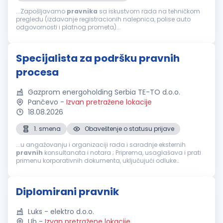
...Zapošljavamo
pravnika
sa iskustvom rada na tehničkom
pregledu (izdavanje registracionih nalepnica, polise auto
odgovornosti i platnog prometa)...
Specijalista za podršku pravnih
procesa
Gazprom energoholding Serbia TE-TO d.o.o.
Pančevo
-
Izvan pretražene lokacije
18.08.2026
1. smena
Obaveštenje o statusu prijave
...u angažovanju i organizaciji rada i saradnje eksternih
pravnih
konsultanata i notara ; Priprema, usaglašava i prati
primenu korporativnih dokumenta, uključujući odluke
skupštine; Sarađuje sa povezanim pravnim licima u svrhu
dobijanja podataka, komunikacije...
Diplomirani pravnik
Luks - elektro d.o.o.
Ub
-
Izvan pretražene lokacije