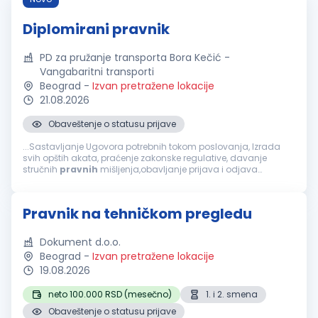
Diplomirani pravnik
PD za pružanje transporta Bora Kečić -
Vangabaritni transporti
Beograd
-
Izvan pretražene lokacije
21.08.2026
Obaveštenje o statusu prijave
...Sastavljanje Ugovora potrebnih tokom poslovanja, Izrada
svih opštih akata, praćenje zakonske regulative, davanje
stručnih
pravnih
mišljenja,obavljanje prijava i odjava
zaposlenih u CROSO, IZJAVE UGOVORA O RADU ZA ZAPOSLENE.
Uslovi za kandidate VII...
Pravnik na tehničkom pregledu
Dokument d.o.o.
Beograd
-
Izvan pretražene lokacije
19.08.2026
neto 100.000 RSD (mesečno)
1. i 2. smena
Obaveštenje o statusu prijave