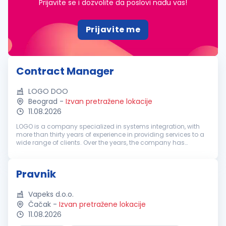
Prijavite se i dozvolite da poslovi nađu vas!
Prijavite me
Contract Manager
LOGO DOO
Beograd
-
Izvan pretražene lokacije
11.08.2026
LOGO is a company specialized in systems integration, with
more than thirty years of experience in providing services to a
wide range of clients. Over the years, the company has
recorded steady growth and today brings together a team of
more than 170...
Pravnik
Vapeks d.o.o.
Čačak
-
Izvan pretražene lokacije
11.08.2026