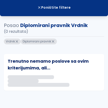
Poništite filtere
Posao
Diplomirani pravnik Vrdnik
(0 rezultata)
Vrdnik
Diplomirani pravnik
Trenutno nemamo poslove sa ovim
kriterijumima, ali...
Ako sačuvate ovu pretragu, obavestićemo vas putem 
uvajte pretragu