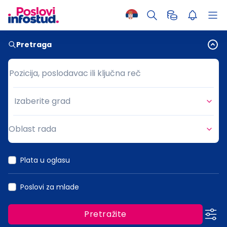
Pretraga
Pozicija, poslodavac ili ključna reč
Pozicija, poslodavac ili ključna reč
Izaberite grad
Grad
Oblast rada
Oblast rada
Plata u oglasu
Poslovi za mlade
Pretražite