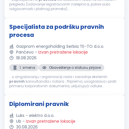
pregledu (izdavanje registracionih nalepnica, polise auto
odgovornosti i platnog prometa)...
Specijalista za podršku pravnih
procesa
Gazprom energoholding Serbia TE-TO d.o.o.
Pančevo
-
Izvan pretražene lokacije
18.08.2026
1. smena
Obaveštenje o statusu prijave
...u angažovanju i organizaciji rada i saradnje eksternih
pravnih
konsultanata i notara ; Priprema, usaglašava i prati
primenu korporativnih dokumenta, uključujući odluke
skupštine; Sarađuje sa povezanim pravnim licima u svrhu
dobijanja podataka, komunikacije...
Diplomirani pravnik
Luks - elektro d.o.o.
Ub
-
Izvan pretražene lokacije
30.08.2026