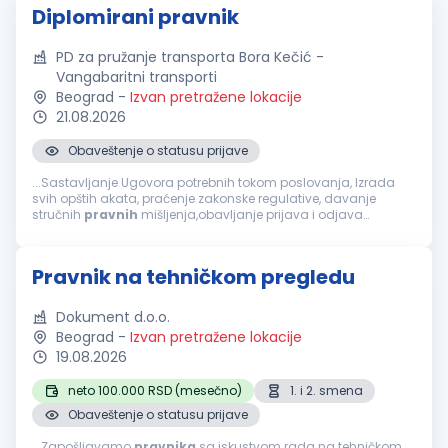
Diplomirani pravnik
PD za pružanje transporta Bora Kečić -
Vangabaritni transporti
Beograd
-
Izvan pretražene lokacije
21.08.2026
Obaveštenje o statusu prijave
...Sastavljanje Ugovora potrebnih tokom poslovanja, Izrada
svih opštih akata, praćenje zakonske regulative, davanje
stručnih
pravnih
mišljenja,obavljanje prijava i odjava
zaposlenih u CROSO, IZJAVE UGOVORA O RADU ZA ZAPOSLENE.
Uslovi za kandidate VII...
Pravnik na tehničkom pregledu
Dokument d.o.o.
Beograd
-
Izvan pretražene lokacije
19.08.2026
neto 100.000 RSD (mesečno)
1. i 2. smena
Obaveštenje o statusu prijave
...Zapošljavamo
pravnika
sa iskustvom rada na tehničkom