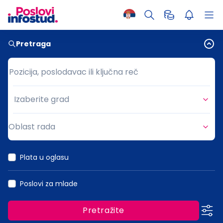
Pretraga
Pozicija, poslodavac ili ključna reč
Pozicija, poslodavac ili ključna reč
Izaberite grad
Grad
Oblast rada
Oblast rada
Plata u oglasu
Poslovi za mlade
Pretražite