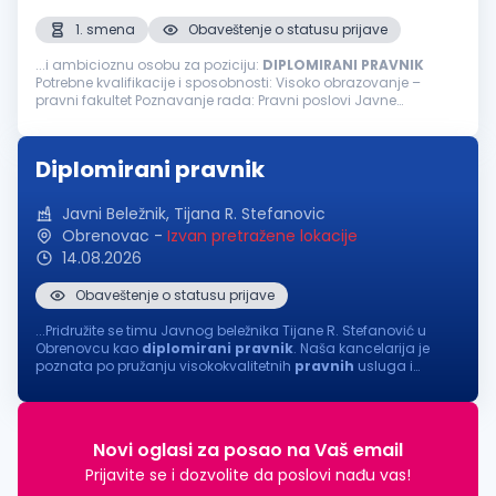
1. smena
Obaveštenje o statusu prijave
...i ambicioznu osobu za poziciju:
DIPLOMIRANI
PRAVNIK
Potrebne kvalifikacije i sposobnosti: Visoko obrazovanje –
pravni fakultet Poznavanje rada: Pravni poslovi Javne
nabavke, ugovori Komunikacija sa bankama Priprema
dokumentacije za notara... Iskustvo...
Diplomirani pravnik
Javni Beležnik, Tijana R. Stefanovic
Obrenovac
-
Izvan pretražene lokacije
14.08.2026
Obaveštenje o statusu prijave
...Pridružite se timu Javnog beležnika Tijane R. Stefanović u
Obrenovcu kao
diplomirani
pravnik
. Naša kancelarija je
poznata po pružanju visokokvalitetnih
pravnih
usluga i
posvećenosti klijentima. Tražimo odgovornu i motivisanu
osobu koja će doprineti...
Novi oglasi za posao na Vaš email
Prijavite se i dozvolite da poslovi nađu vas!