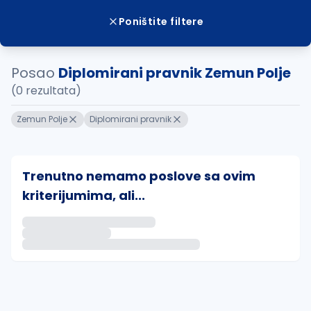
Poništite filtere
Posao
Diplomirani pravnik Zemun Polje
(0 rezultata)
Zemun Polje
Diplomirani pravnik
Trenutno nemamo poslove sa ovim
kriterijumima, ali...
Ako sačuvate ovu pretragu, obavestićemo vas putem 
uvajte pretragu