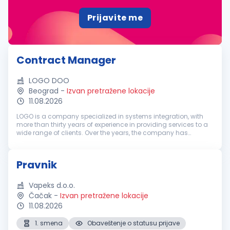
Prijavite me
Contract Manager
LOGO DOO
Beograd
-
Izvan pretražene lokacije
11.08.2026
LOGO is a company specialized in systems integration, with
more than thirty years of experience in providing services to a
wide range of clients. Over the years, the company has
recorded steady growth and today brings together a team of
more than 170...
Pravnik
Vapeks d.o.o.
Čačak
-
Izvan pretražene lokacije
11.08.2026
1. smena
Obaveštenje o statusu prijave