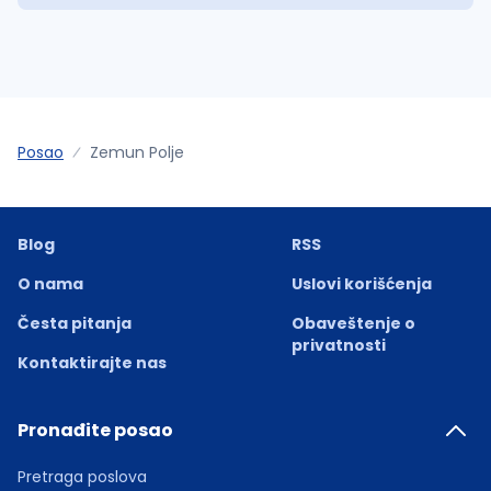
Posao
Zemun Polje
Blog
RSS
O nama
Uslovi korišćenja
Česta pitanja
Obaveštenje o
privatnosti
Kontaktirajte nas
Pronađite posao
Pretraga poslova