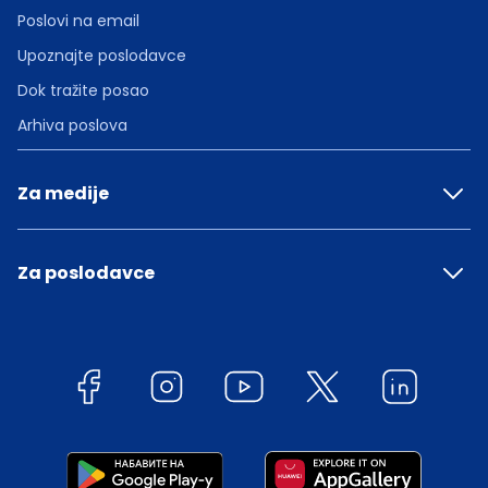
Poslovi na email
Upoznajte poslodavce
Dok tražite posao
Arhiva poslova
Za medije
Za poslodavce