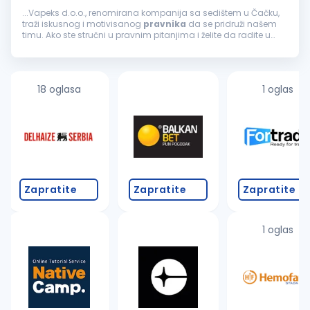
...Vapeks d.o.o., renomirana kompanija sa sedištem u Čačku,
traži iskusnog i motivisanog
pravnika
da se pridruži našem
timu. Ako ste stručni u pravnim pitanjima i želite da radite u
dinamičnom okruženju, ovo je prava prilika za vas.
Odgovornosti...
18 oglasa
1 oglas
Zapratite
Zapratite
Zapratite
1 oglas