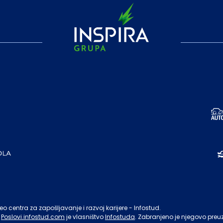
o centra za zapošljavanje i razvoj karijere - Infostud.
Poslovi.infostud.com
je vlasništvo
Infostuda
. Zabranjeno je njegovo preu