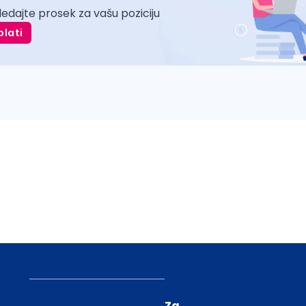
ledajte prosek za vašu poziciju
plati
Za