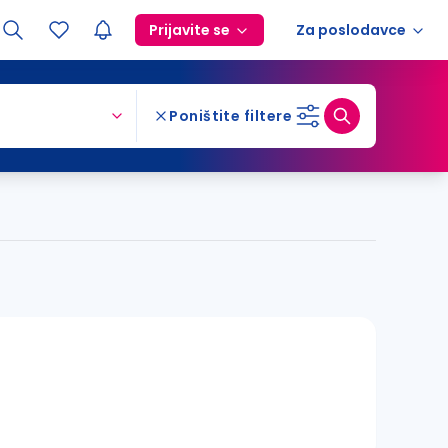
Prijavite se
Za poslodavce
Poništite filtere