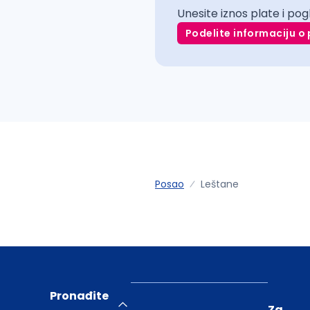
Unesite iznos plate i pog
Podelite informaciju o 
Posao
Leštane
Pronađite
Za