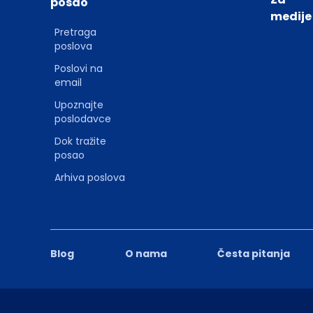
posao
medije
Pretraga
poslova
Poslovi na
email
Upoznajte
poslodavce
Dok tražite
posao
Arhiva poslova
Blog
O nama
Česta pitanja