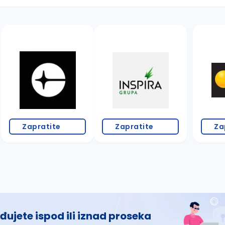
 š, đ, ž, dž)
Zapratite
Zapratite
Za
đujete ispod ili iznad proseka