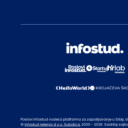
Poslovi Infostud vodeća platforma za zapošljavanje u Srbiji, de
©
Infostud rešenja d.o.o. Subotica
, 2000 -
2026
. Sadržaj sajta