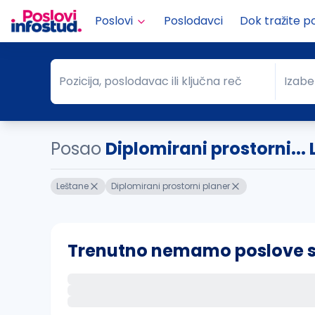
Poslovi
Poslodavci
Dok tražite p
Pozicija, poslodavac ili ključna reč
Izabe
Pozicija, poslodavac ili ključna reč
Grad
Posao
Diplomirani prostorni...
Leštane
Diplomirani prostorni planer
Trenutno nemamo poslove sa 
Ako sačuvate ovu pretragu, obavestićemo va