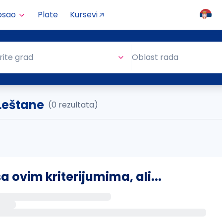
osao
Plate
Kursevi
Oblast rada
rite grad
Oblast rada
 Leštane
(0 rezultata)
ovim kriterijumima, ali...
s putem email-a kada se pojave novi poslovi.