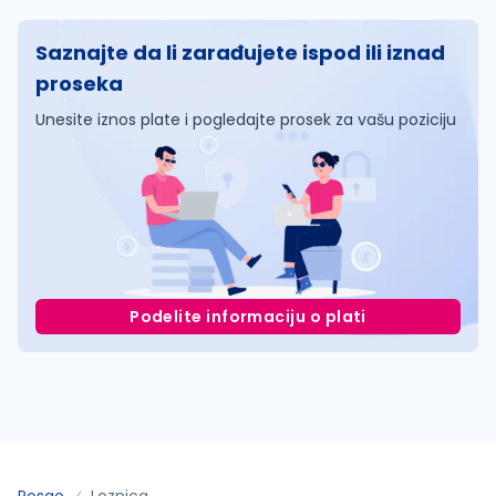
Saznajte da li zarađujete ispod ili iznad
proseka
Unesite iznos plate i pogledajte prosek za vašu poziciju
Podelite informaciju o plati
Posao
Loznica