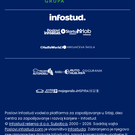
Poslovi Infostud vodeća platforma za zapošljavanje u Srbiji, deo
centra za zapošljavanje i razvoj karijere - Infostud.
©
Infostud rešenja d.o.o. Subotica
, 2000 -
2026
. Sadržaj sajta
Poslovi.infostud.com
je vlasništvo
Infostuda
. Zabranjeno je njegovo
preuzimanje bez dozvole
Infostuda
, zarad komercijalne upotrebe ili