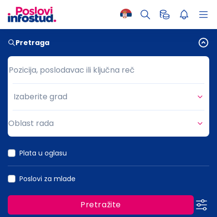
Pretraga
Pozicija, poslodavac ili ključna reč
Pozicija, poslodavac ili ključna reč
Izaberite grad
Grad
Oblast rada
Oblast rada
Plata u oglasu
Poslovi za mlade
Pretražite