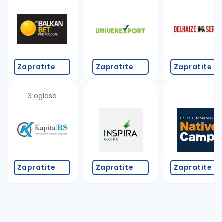
Takođe možete da:
proverite pravopisne greške (koristite č, ć, š, đ, ž,
povećajte radijus za odabrani grad
promenite odabrane filtere pretrage
Zapratite
Zapratite
Zapratite
3 oglasa
Zapratite
Zapratite
Zapratite