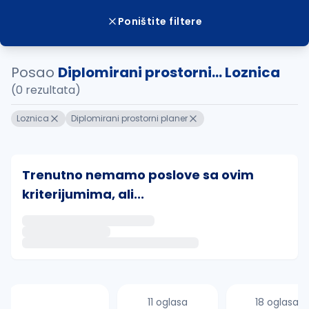
Poništite filtere
Posao
Diplomirani prostorni... Loznica
(0 rezultata)
Loznica
Diplomirani prostorni planer
Trenutno nemamo poslove sa ovim
kriterijumima, ali...
Ako sačuvate ovu pretragu, obavestićemo vas putem 
uvajte pretragu
11 oglasa
18 oglasa