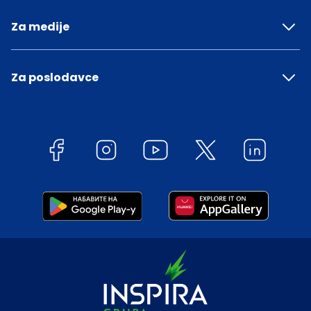
Za medije
Za poslodavce