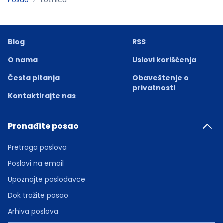
Blog
RSS
O nama
Uslovi korišćenja
Česta pitanja
Obaveštenje o
privatnosti
Kontaktirajte nas
Pronađite posao
Pretraga poslova
Poslovi na email
Upoznajte poslodavce
Dok tražite posao
Arhiva poslova