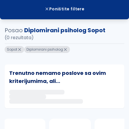
Poništite filtere
Posao
Diplomirani psiholog Sopot
(0 rezultata)
Sopot
Diplomirani psiholog
Trenutno nemamo poslove sa ovim
kriterijumima, ali...
Ako sačuvate ovu pretragu, obavestićemo vas putem 
uvajte pretragu