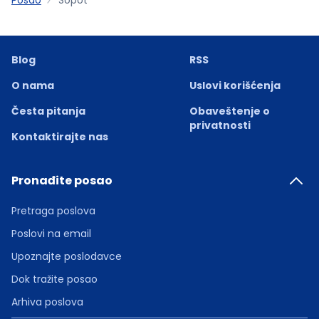
Blog
RSS
O nama
Uslovi korišćenja
Česta pitanja
Obaveštenje o
privatnosti
Kontaktirajte nas
Pronađite posao
Pretraga poslova
Poslovi na email
Upoznajte poslodavce
Dok tražite posao
Arhiva poslova