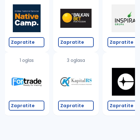
Takođe možete da:
proverite pravopisne greške (koristite č, ć, š, đ, ž,
povećajte radijus za odabrani grad
promenite odabrane filtere pretrage
Zapratite
Zapratite
Zapratite
1 oglas
3 oglasa
Zapratite
Zapratite
Zapratite