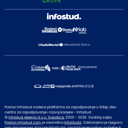
Poslovi Infostud vodeća platforma za zapošljavanje u Srbiji, deo
centra za zapošljavanje i razvoj karijere - Infostud.
©
Infostud rešenja d.o.o. Subotica
, 2000 -
2026
. Sadržaj sajta
Poslovi.infostud.com
je vlasništvo
Infostuda
. Zabranjeno je njegovo
preuzimanje bez dozvole
Infostuda
, zarad komercijalne upotrebe ili