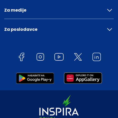
Za medije
Za poslodavce