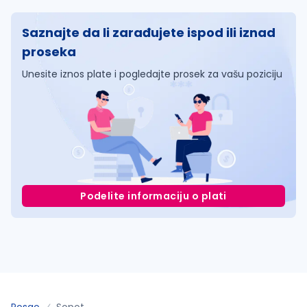
Saznajte da li zarađujete ispod ili iznad
proseka
Unesite iznos plate i pogledajte prosek za vašu poziciju
Podelite informaciju o plati
Posao
Sopot