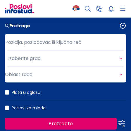
Pretraga
Pozicija, poslodavac ili ključna reč
Pozicija, poslodavac ili ključna reč
Izaberite grad
Grad
Oblast rada
Oblast rada
Plata u oglasu
Poslovi za mlade
Pretražite