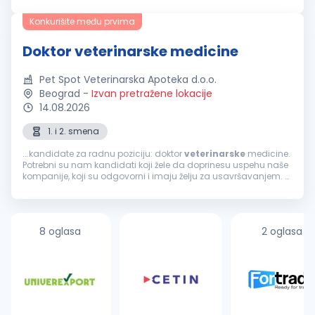
sledeće radno mesto
Veterinar
. OPIS POSLA: rad u
veterinarskoj
apoteci u sklopu...
Konkurišite među prvima
Doktor veterinarske medicine
Pet Spot Veterinarska Apoteka d.o.o.
Beograd
-
Izvan pretražene lokacije
14.08.2026
1. i 2. smena
...kandidate za radnu poziciju: doktor
veterinarske
medicine.
Potrebni su nam kandidati koji žele da doprinesu uspehu naše
kompanije, koji su odgovorni i imaju želju za usavršavanjem.
Ukoliko vidite sebe u takvom okruženju, dobrodošli ste. Prijavite...
8 oglasa
2 oglasa