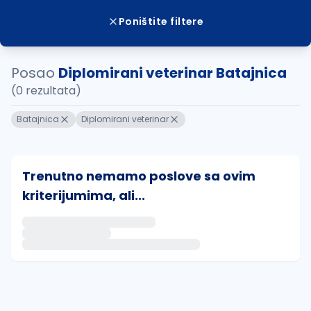
Poništite filtere
Posao
Diplomirani veterinar Batajnica
(0 rezultata)
Batajnica
Diplomirani veterinar
Trenutno nemamo poslove sa ovim
kriterijumima, ali...
Ako sačuvate ovu pretragu, obavestićemo vas putem 
uvajte pretragu