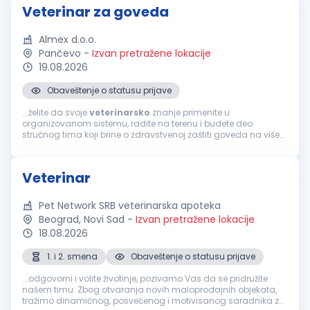
Veterinar za goveda
Almex d.o.o.
Pančevo
-
Izvan pretražene lokacije
19.08.2026
Obaveštenje o statusu prijave
...želite da svoje
veterinarsko
znanje primenite u
organizovanom sistemu, radite na terenu i budete deo
stručnog tima koji brine o zdravstvenoj zaštiti goveda na više
proizvodnih lokacija, pridružite nam se! Pozicija otvorena za
prijavu:
Veterinar
za goveda...
Veterinar
Pet Network SRB veterinarska apoteka
Beograd, Novi Sad
-
Izvan pretražene lokacije
18.08.2026
1. i 2. smena
Obaveštenje o statusu prijave
...odgovorni i volite životinje, pozivamo Vas da se pridružite
našem timu. Zbog otvaranja novih maloprodajnih objekata,
tražimo dinamičnog, posvećenog i motivisanog saradnika za