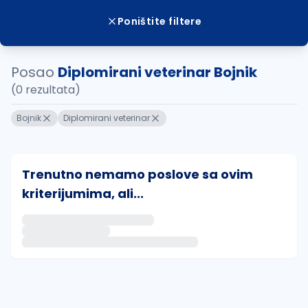
Poništite filtere
Posao
Diplomirani veterinar Bojnik
(0 rezultata)
Bojnik
Diplomirani veterinar
Trenutno nemamo poslove sa ovim
kriterijumima, ali...
Ako sačuvate ovu pretragu, obavestićemo vas putem 
uvajte pretragu