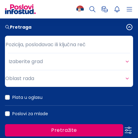
Pretraga
Pozicija, poslodavac ili ključna reč
Pozicija, poslodavac ili ključna reč
Izaberite grad
Grad
Oblast rada
Oblast rada
Plata u oglasu
Poslovi za mlade
Pretražite