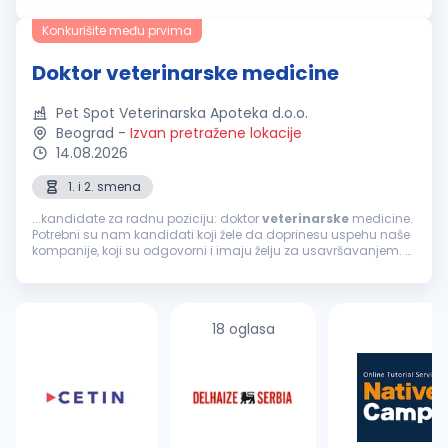
sledeće radno mesto
Veterinar
. OPIS POSLA: rad u
veterinarskoj
apoteci u sklopu...
Konkurišite među prvima
Doktor veterinarske medicine
Pet Spot Veterinarska Apoteka d.o.o.
Beograd
-
Izvan pretražene lokacije
14.08.2026
1. i 2. smena
...kandidate za radnu poziciju: doktor
veterinarske
medicine.
Potrebni su nam kandidati koji žele da doprinesu uspehu naše
kompanije, koji su odgovorni i imaju želju za usavršavanjem.
Ukoliko vidite sebe u takvom okruženju, dobrodošli ste. Prijavite...
18 oglasa