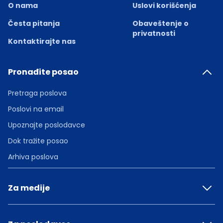
O nama
Uslovi korišćenja
Česta pitanja
Obaveštenje o
privatnosti
Kontaktirajte nas
Pronađite posao
Pretraga poslova
Poslovi na email
Upoznajte poslodavce
Dok tražite posao
Arhiva poslova
Za medije