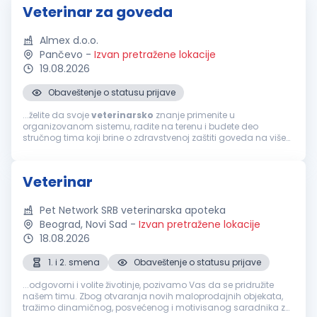
Veterinar za goveda
Almex d.o.o.
Pančevo
-
Izvan pretražene lokacije
19.08.2026
Obaveštenje o statusu prijave
...želite da svoje
veterinarsko
znanje primenite u
organizovanom sistemu, radite na terenu i budete deo
stručnog tima koji brine o zdravstvenoj zaštiti goveda na više
proizvodnih lokacija, pridružite nam se! Pozicija otvorena za
prijavu:
Veterinar
za goveda...
Veterinar
Pet Network SRB veterinarska apoteka
Beograd, Novi Sad
-
Izvan pretražene lokacije
18.08.2026
1. i 2. smena
Obaveštenje o statusu prijave
...odgovorni i volite životinje, pozivamo Vas da se pridružite
našem timu. Zbog otvaranja novih maloprodajnih objekata,
tražimo dinamičnog, posvećenog i motivisanog saradnika za