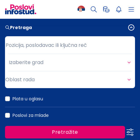
Pretraga
Pozicija, poslodavac ili ključna reč
Pozicija, poslodavac ili ključna reč
Izaberite grad
Grad
Oblast rada
Oblast rada
Plata u oglasu
Poslovi za mlade
Pretražite