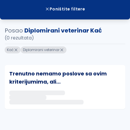
Poništite filtere
Posao
Diplomirani veterinar Kać
(0 rezultata)
Kać
Diplomirani veterinar
Trenutno nemamo poslove sa ovim
kriterijumima, ali...
Ako sačuvate ovu pretragu, obavestićemo vas putem 
uvajte pretragu