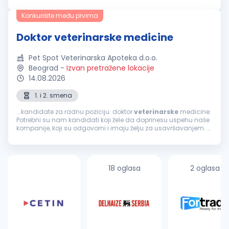
sledeće radno mesto
Veterinar
. OPIS POSLA: rad u
veterinarskoj
apoteci u sklopu...
Konkurišite među prvima
Doktor veterinarske medicine
Pet Spot Veterinarska Apoteka d.o.o.
Beograd
-
Izvan pretražene lokacije
14.08.2026
1. i 2. smena
...kandidate za radnu poziciju: doktor
veterinarske
medicine.
Potrebni su nam kandidati koji žele da doprinesu uspehu naše
kompanije, koji su odgovorni i imaju želju za usavršavanjem.
Ukoliko vidite sebe u takvom okruženju, dobrodošli ste. Prijavite...
18 oglasa
2 oglasa