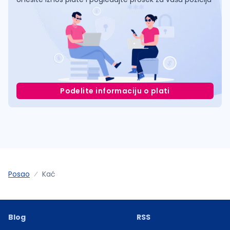
Podelite informaciju o plati
Posao
Kać
Blog
RSS