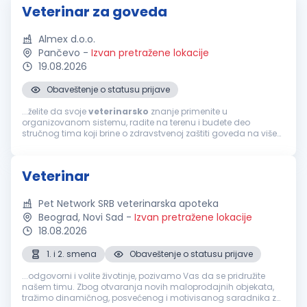
Veterinar za goveda
Almex d.o.o.
Pančevo
-
Izvan pretražene lokacije
19.08.2026
Obaveštenje o statusu prijave
...želite da svoje
veterinarsko
znanje primenite u
organizovanom sistemu, radite na terenu i budete deo
stručnog tima koji brine o zdravstvenoj zaštiti goveda na više
proizvodnih lokacija, pridružite nam se! Pozicija otvorena za
prijavu:
Veterinar
za goveda...
Veterinar
Pet Network SRB veterinarska apoteka
Beograd, Novi Sad
-
Izvan pretražene lokacije
18.08.2026
1. i 2. smena
Obaveštenje o statusu prijave
...odgovorni i volite životinje, pozivamo Vas da se pridružite
našem timu. Zbog otvaranja novih maloprodajnih objekata,
tražimo dinamičnog, posvećenog i motivisanog saradnika za