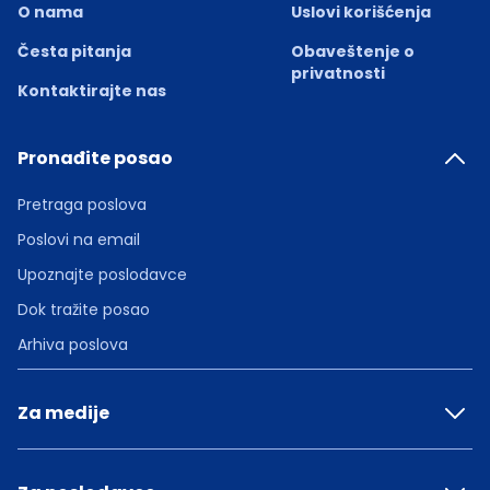
O nama
Uslovi korišćenja
Česta pitanja
Obaveštenje o
privatnosti
Kontaktirajte nas
Pronađite posao
Pretraga poslova
Poslovi na email
Upoznajte poslodavce
Dok tražite posao
Arhiva poslova
Za medije