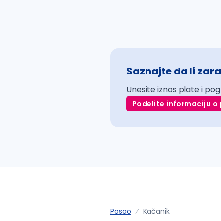
Saznajte da li zara
Unesite iznos plate i pog
Podelite informaciju o 
Posao
Kačanik