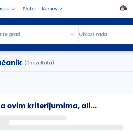
osao
Plate
Kursevi
Oblast rada
rite grad
Oblast rada
ačanik
(0 rezultata)
ovim kriterijumima, ali...
s putem email-a kada se pojave novi poslovi.