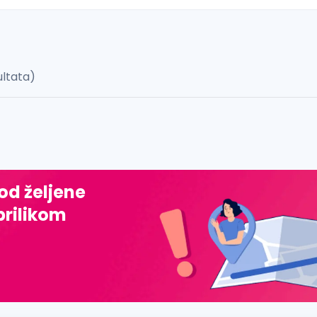
ultata)
 š, đ, ž, dž)
 od željene
prilikom