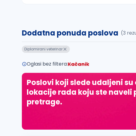
Sačuvajte pretragu
Dodatna ponuda poslova
(3 rez
Takođe možete da:
proverite pravopisne greške (koristite č, ć,
Diplomirani veterinar
povećajte radijus za odabrani grad
promenite odabrane filtere pretrage
Oglasi bez filtera:
Kačanik
Poslovi koji slede udaljeni su
lokacije rada koju ste naveli 
pretrage.