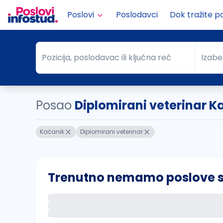
Poslovi
Poslodavci
Dok tražite p
Pozicija, poslodavac ili ključna reč
Izabe
Pozicija, poslodavac ili ključna reč
Grad
Posao
Diplomirani veterinar K
Kačanik
Diplomirani veterinar
Trenutno nemamo poslove sa 
Ako sačuvate ovu pretragu, obavestićemo va