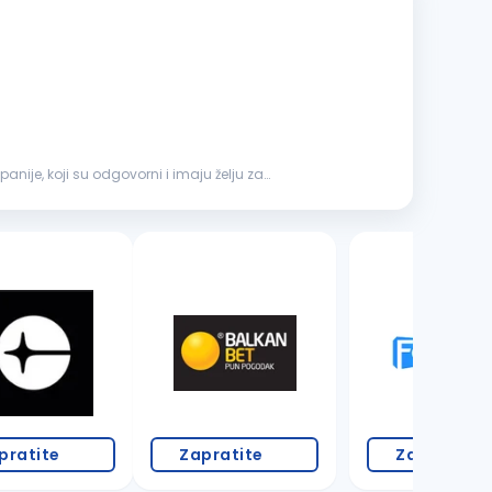
ije, koji su odgovorni i imaju želju za
1 oglas
pratite
Zapratite
Zapratite