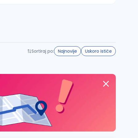
Sortiraj po:
Najnovije
Uskoro ističe