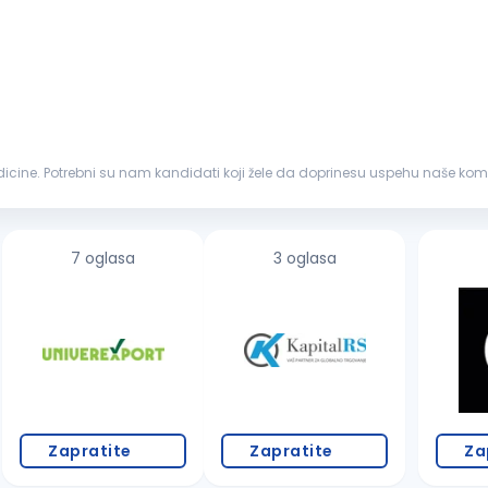
cine. Potrebni su nam kandidati koji žele da doprinesu uspehu naše kompan
rodošli ste. Prijavite...
7 oglasa
3 oglasa
Zapratite
Zapratite
Za