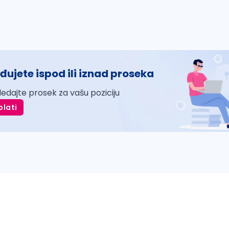
đujete ispod ili iznad proseka
ledajte prosek za vašu poziciju
plati